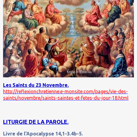
Les Saints du 23 Novembre.
http://reflexionchretienne.e-monsite.com/pages/vie-des-
saints/novembre/saints-saintes-et-fetes-du-jour-18.html
LITURGIE DE LA PAROLE.
Livre de l'Apocalypse 14,1-3.4b-5.