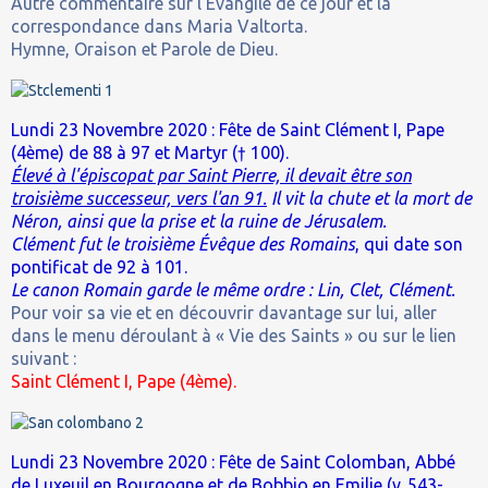
Autre commentaire sur l'Évangile de ce jour et la
correspondance dans Maria Valtorta.
Hymne, Oraison et Parole de Dieu.
Lundi 23 Novembre 2020 : Fête de Saint Clément I, Pape
(4ème) de 88 à 97 et Martyr († 100).
Élevé à l'épiscopat par Saint Pierre, il devait être son
troisième successeur, vers l'an 91.
Il vit la chute et la mort de
Néron, ainsi que la prise et la ruine de Jérusalem.
Clément fut le troisième Évêque des Romains
, qui date son
pontificat de 92 à 101.
Le canon Romain garde le même ordre : Lin, Clet, Clément.
Pour voir sa vie et en découvrir davantage sur lui, aller
dans le menu déroulant à « Vie des Saints » ou sur le lien
suivant :
Saint Clément I, Pape (4ème).
Lundi 23 Novembre 2020 : Fête de Saint Colomban, Abbé
de Luxeuil en Bourgogne et de Bobbio en Emilie (v. 543-