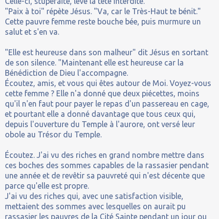
Celle-ci, stupéfaite, lève la tête interdite.
"Paix à toi" répète Jésus. "Va, car le Très-Haut te bénit."
Cette pauvre femme reste bouche bée, puis murmure un
salut et s'en va.
"Elle est heureuse dans son malheur" dit Jésus en sortant
de son silence. "Maintenant elle est heureuse car la
Bénédiction de Dieu l'accompagne.
Écoutez, amis, et vous qui êtes autour de Moi. Voyez-vous
cette femme ? Elle n'a donné que deux piécettes, moins
qu'il n'en faut pour payer le repas d'un passereau en cage,
et pourtant elle a donné davantage que tous ceux qui,
depuis l'ouverture du Temple à l'aurore, ont versé leur
obole au Trésor du Temple.
Écoutez. J'ai vu des riches en grand nombre mettre dans
ces boches des sommes capables de la rassasier pendant
une année et de revêtir sa pauvreté qui n'est décente que
parce qu'elle est propre.
J'ai vu des riches qui, avec une satisfaction visible,
mettaient des sommes avec lesquelles on aurait pu
rassasier les pauvres de la Cité Sainte pendant un jour ou