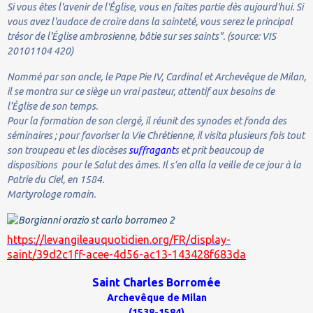
Si vous êtes l'avenir de l'Église, vous en faites partie dès aujourd'hui. Si
vous avez l'audace de croire dans la sainteté, vous serez le principal
trésor de l'Église ambrosienne, bâtie sur ses saints". (source: VIS
20101104 420)
Nommé par son oncle, le Pape Pie IV, Cardinal et Archevêque de Milan,
il se montra sur ce siège un vrai pasteur, attentif aux besoins de
l’Église de son temps.
Pour la formation de son clergé, il réunit des synodes et fonda des
séminaires ; pour favoriser la Vie Chrétienne, il visita plusieurs fois tout
son troupeau et les diocèses
suffragant
s et prit beaucoup de
dispositions pour le Salut des âmes. Il s’en alla la veille de ce jour à la
Patrie du Ciel, en 1584.
Martyrologe romain.
https://levangileauquotidien.org/FR/display-
saint/39d2c1ff-acee-4d56-ac13-143428f683da
Saint Charles Borromée
Archevêque de Milan
(1538-1584)