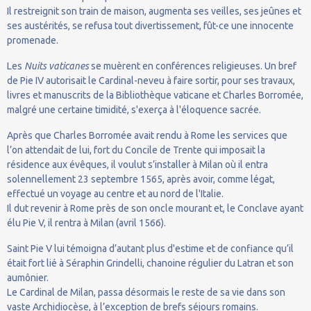
Il restreignit son train de maison, augmenta ses veilles, ses jeûnes et
ses austérités, se refusa tout divertissement, fût-ce une innocente
promenade.
Les
Nuits vaticanes
se muèrent en conférences religieuses. Un bref
de Pie IV autorisait le Cardinal-neveu à faire sortir, pour ses travaux,
livres et manuscrits de la Bibliothèque vaticane et Charles Borromée,
malgré une certaine timidité, s'exerça à l'éloquence sacrée.
Après que Charles Borromée avait rendu à Rome les services que
l’on attendait de lui, fort du Concile de Trente qui imposait la
résidence aux évêques, il voulut s’installer à Milan où il entra
solennellement 23 septembre 1565, après avoir, comme légat,
effectué un voyage au centre et au nord de l'Italie.
Il dut revenir à Rome près de son oncle mourant et, le Conclave ayant
élu Pie V, il rentra à Milan (avril 1566).
Saint Pie V lui témoigna d’autant plus d'estime et de confiance qu’il
était fort lié à Séraphin Grindelli, chanoine régulier du Latran et son
aumônier.
Le Cardinal de Milan, passa désormais le reste de sa vie dans son
vaste Archidiocèse, à l’exception de brefs séjours romains.