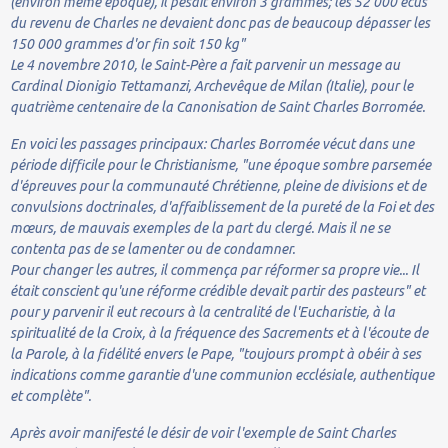
(environ même époque), il pesait environ 3 grammes; les 52 000 écus
du revenu de Charles ne devaient donc pas de beaucoup dépasser les
150 000 grammes d'or fin soit 150 kg"
Le 4 novembre 2010, le Saint-Père a fait parvenir un message au
Cardinal Dionigio Tettamanzi, Archevêque de Milan (Italie), pour le
quatrième centenaire de la Canonisation de Saint Charles Borromée.
En voici les passages principaux: Charles Borromée vécut dans une
période difficile pour le Christianisme, "une époque sombre parsemée
d'épreuves pour la communauté Chrétienne, pleine de divisions et de
convulsions doctrinales, d'affaiblissement de la pureté de la Foi et des
mœurs, de mauvais exemples de la part du clergé. Mais il ne se
contenta pas de se lamenter ou de condamner.
Pour changer les autres, il commença par réformer sa propre vie... Il
était conscient qu'une réforme crédible devait partir des pasteurs" et
pour y parvenir il eut recours à la centralité de l'Eucharistie, à la
spiritualité de la Croix, à la fréquence des Sacrements et à l'écoute de
la Parole, à la fidélité envers le Pape, "toujours prompt à obéir à ses
indications comme garantie d'une communion ecclésiale, authentique
et complète".
Après avoir manifesté le désir de voir l'exemple de Saint Charles