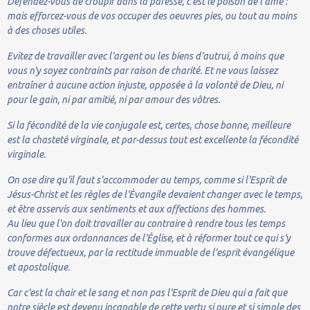
Défendez-vous de croupir dans la paresse, c'est le poison de l'âme :
mais efforcez-vous de vos occuper des oeuvres pies, ou tout au moins
à des choses utiles.
Evitez de travailler avec l'argent ou les biens d'autrui, à moins que
vous n'y soyez contraints par raison de charité. Et ne vous laissez
entraîner à aucune action injuste, opposée à la volonté de Dieu, ni
pour le gain, ni par amitié, ni par amour des vôtres.
Si la fécondité de la vie conjugale est, certes, chose bonne, meilleure
est la chasteté virginale, et par-dessus tout est excellente la fécondité
virginale.
On ose dire qu'il faut s'accommoder au temps, comme si l'Esprit de
Jésus-Christ et les règles de l'Évangile devaient changer avec le temps,
et être asservis aux sentiments et aux affections des hommes.
Au lieu que l'on doit travailler au contraire à rendre tous les temps
conformes aux ordonnances de l'Église, et à réformer tout ce qui s'y
trouve défectueux, par la rectitude immuable de l'esprit évangélique
et apostolique.
Car c'est la chair et le sang et non pas l'Esprit de Dieu qui a fait que
notre siècle est devenu incapable de cette vertu si pure et si simple des