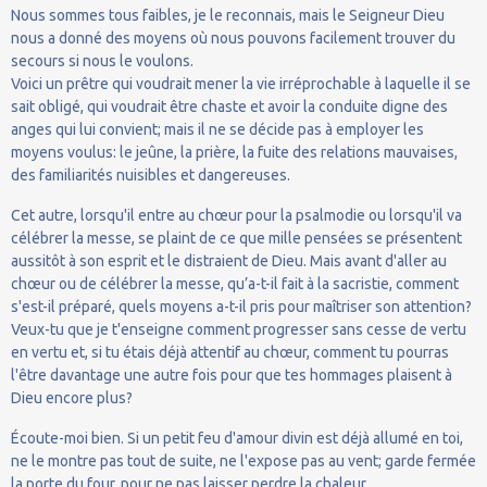
Nous sommes tous faibles, je le reconnais, mais le Seigneur Dieu
nous a donné des moyens où nous pouvons facilement trouver du
secours si nous le voulons.
Voici un prêtre qui voudrait mener la vie irréprochable à laquelle il se
sait obligé, qui voudrait être chaste et avoir la conduite digne des
anges qui lui convient; mais il ne se décide pas à employer les
moyens voulus: le jeûne, la prière, la fuite des relations mauvaises,
des familiarités nuisibles et dangereuses.
Cet autre, lorsqu'il entre au chœur pour la psalmodie ou lorsqu'il va
célébrer la messe, se plaint de ce que mille pensées se présentent
aussitôt à son esprit et le distraient de Dieu. Mais avant d'aller au
chœur ou de célébrer la messe, qu’a-t-il fait à la sacristie, comment
s'est-il préparé, quels moyens a-t-il pris pour maîtriser son attention?
Veux-tu que je t'enseigne comment progresser sans cesse de vertu
en vertu et, si tu étais déjà attentif au chœur, comment tu pourras
l'être davantage une autre fois pour que tes hommages plaisent à
Dieu encore plus?
Écoute-moi bien. Si un petit feu d'amour divin est déjà allumé en toi,
ne le montre pas tout de suite, ne l'expose pas au vent; garde fermée
la porte du four, pour ne pas laisser perdre la chaleur.