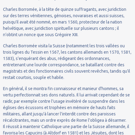
Charles Borromée, à la tête de quinze suffragants, avec juridiction
sur des terres vénitiennes, génoises, novaraises et aussi suisses,
puisqu’il avait été nommé, en mars 1560, protecteur de la nation
helvétique, avec juridiction spirituelle sur plusieurs cantons ; il
n’obtint un nonce que sous Grégoire XIII.
Charles Borromée visita la Suisse (notamment les trois vallées ou
trois lignes du Tessin en 1567, les cantons allemands en 1570, 1581,
1583), s'enquérant des abus, rédigeant des ordonnances,
entretenant une lourde correspondance, se bataillant contre des
magistrats et des fonctionnaires civils souvent revêches, tandis qu’il
restait courtois, souple et habile.
En général, il se montra fin connaisseur et manieur d'hommes, sa
vertu perfectionnait ses dons naturels. Il lui arrivait cependant de se
raidir, par exemple contre l'usage invétéré de suspendre dans les
églises des écussons et trophées en mémoire de hauts faits
militaires, allant jusqu'à lancer l'interdit contre des paroisses
récalcitrantes, mais un ordre exprès de Rome l'obligea à désarmer.
Il réussit à maintenir Catholique une partie de la Suisse allemande, il
favorisa les Capucins (à Altdorf en 1581) et les Jésuites, dont les