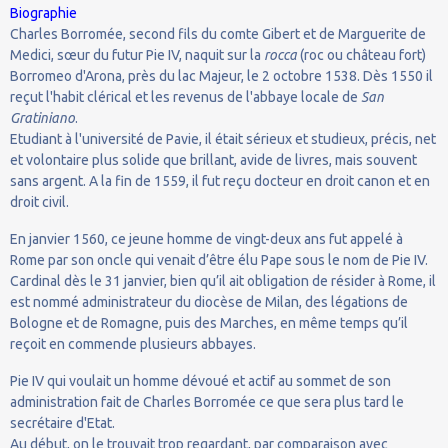
Biographie
Charles Borromée, second fils du comte Gibert et de Marguerite de
Medici, sœur du futur Pie IV, naquit sur la
rocca
(roc ou château fort)
Borromeo d'Arona, près du lac Majeur, le 2 octobre 1538. Dès 1550 il
reçut l'habit clérical et les revenus de l'abbaye locale de
San
Gratiniano
.
Etudiant à l'université de Pavie, il était sérieux et studieux, précis, net
et volontaire plus solide que brillant, avide de livres, mais souvent
sans argent. A la fin de 1559, il fut reçu docteur en droit canon et en
droit civil.
En janvier 1560, ce jeune homme de vingt-deux ans fut appelé à
Rome par son oncle qui venait d’être élu Pape sous le nom de Pie IV.
Cardinal dès le 31 janvier, bien qu’il ait obligation de résider à Rome, il
est nommé administrateur du diocèse de Milan, des légations de
Bologne et de Romagne, puis des Marches, en même temps qu’il
reçoit en commende plusieurs abbayes.
Pie IV qui voulait un homme dévoué et actif au sommet de son
administration fait de Charles Borromée ce que sera plus tard le
secrétaire d'Etat.
Au début, on le trouvait trop regardant, par comparaison avec