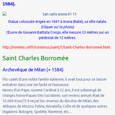
1584).
Statue colossale érigée en 1697 à
Arona (Italie)
, sa ville natale.
(Cliquer sur la photo).
Œuvre de
Giovanni Battista Crespi
, elle mesure 23 mètres sur un
piédestal de 12 mètres.
http://nominis.cef.fr/contenus/saint/7/Saint-Charles-Borromee.html.
Saint Charles Borromée
Archevêque de Milan (+ 1584)
Fils cadet d'une noble famille italienne, il avait tout pour se laisser
entraîner dans une vie facile et fastueuse.
Neveu d'un Pape, nommé Cardinal à 22 ans, il est submergé de
charges honorifiques très lucratives: son revenu annuel était de
52.000 écus
(*)
. Il reçoit les revenus du diocèse de Milan, des
Abbayes de Mozzo, Folina, Nonatella, Colle et de quelques autres
légations: Bologne, Spolète, Ravenne, etc ...