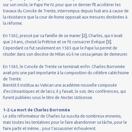
sur son oncle, le Pape Pie IV, pour que ce dernier fît accélérer les
travaux du Concile de Trente, interrompus depuis huit ans à cause de
la résistance que la cour de Rome opposait aux mesures destinées à
la réforme.
En 1562, pressé par sa famille de se marier
[2]
, Charles, qui n’avait
que 24 ans, choisit la Prêtrise et se fit consacrer Évêque
[3]
.
Cependant ce fut seulement en 1565 que le Pape lui permit de
résider dans son diocèse de Milan où il ne cessa jamais de demeurer.
En 1563, le Concile de Trente se terminait enfin. Charles Borromée
avait pris une part importante à la composition du célèbre catéchisme
de Trente.
Bientôt il institua au Vatican une académie nouvelle composée
d'ecclésiastiques et de laïcs; il y faisait, le soir, des conférences, qui
furent publiées sous le titre de
Noctes Vaticanae.
1-2-La mort de Charles Borromée
Le zèle réformateur de Charles lui suscita de nombreux ennemis,
mais toutes les tentatives pour le faire abandonner sa tâche, pour le
faire partir et même... pour l'assassiner échouèrent.