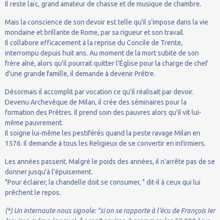
Il reste laïc, grand amateur de chasse et de musique de chambre.
Mais la conscience de son devoir est telle qu'il s'impose dans la vie
mondaine et brillante de Rome, par sa rigueur et son travail.
Il collabore efficacement à la reprise du Concile de Trente,
interrompu depuis huit ans. Au moment de la mort subite de son
frère aîné, alors qu'il pourrait quitter l'Église pour la charge de chef
d'une grande famille, il demande à devenir Prêtre.
Désormais il accomplit par vocation ce qu'il réalisait par devoir.
Devenu Archevêque de Milan, il crée des séminaires pour la
formation des Prêtres. Il prend soin des pauvres alors qu'il vit lui-
même pauvrement.
Il soigne lui-même les pestiférés quand la peste ravage Milan en
1576. Il demande à tous les Religieux de se convertir en infirmiers.
Les années passent. Malgré le poids des années, il n'arrête pas de se
donner jusqu'à l'épuisement.
"Pour éclairer, la chandelle doit se consumer, " dit-il à ceux qui lui
prêchent le repos.
(*) Un internaute nous signale: "si on se rapporte à l'écu de François Ier