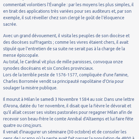
commentait volontiers l'Évangile : par les moyens les plus simples, il
en tirait des applications très variées pour ses auditeurs et, par son
exemple, il sut réveiller chez son clergé le goût de l'éloquence
sacrée.
Avec un grand dévouement, il visita les peuples de son diocèse et
des diocèses suffragants ; comme les vivres étaient chers, il avait
stipulé que l'entretien de sa suite ne serait pas à la charge de la
mense épiscopale.
Au total, le Cardinal vit plus de mille paroisses, convoqua onze
synodes diocésains et six Conciles provinciaux.
Lors de la terrible peste de 1576-1577, compliquée d'une famine,
Charles Borromée vendit sa principauté napolitaine d'Oria pour
soulager la misère publique.
Il mourut à Milan le samedi 3 Novembre 1584 au soir. Dans une lettre
d'Arona, datée du 1er novembre, il disait que la fièvre le dévorait et
qu'il allait cesser ses visites pastorales pour regagner Milan afin de
recevoir son beau-frère le comte Annibal d'Altaemps et lui faire fête
quatre ou cinq jours.
Il venait d’inaugurer un séminaire (30 octobre) et de consoler les
gens de Locarno où la peste avait fait passer la population de 4800 à