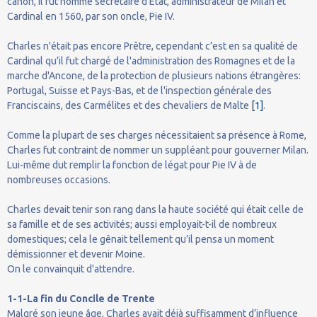
canon, il fut nommé secrétaire d'État, administrateur de Milan et
Cardinal en 1560, par son oncle, Pie IV.
Charles n'était pas encore Prêtre, cependant c’est en sa qualité de
Cardinal qu’il fut chargé de l'administration des Romagnes et de la
marche d'Ancone, de la protection de plusieurs nations étrangères:
Portugal, Suisse et Pays-Bas, et de l'inspection générale des
Franciscains, des Carmélites et des chevaliers de Malte
[1]
.
Comme la plupart de ses charges nécessitaient sa présence à Rome,
Charles fut contraint de nommer un suppléant pour gouverner Milan.
Lui-même dut remplir la fonction de légat pour Pie IV à de
nombreuses occasions.
Charles devait tenir son rang dans la haute société qui était celle de
sa famille et de ses activités; aussi employait-t-il de nombreux
domestiques; cela le gênait tellement qu’il pensa un moment
démissionner et devenir Moine.
On le convainquit d'attendre.
1-1-La fin du Concile de Trente
Malgré son jeune âge, Charles avait déjà suffisamment d’influence