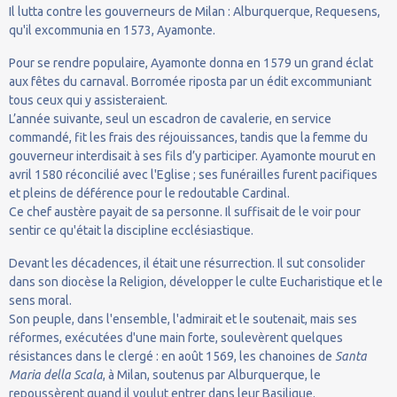
Il lutta contre les gouverneurs de Milan : Alburquerque, Requesens,
qu'il excommunia en 1573, Ayamonte.
Pour se rendre populaire, Ayamonte donna en 1579 un grand éclat
aux fêtes du carnaval. Borromée riposta par un édit excommuniant
tous ceux qui y assisteraient.
L’année suivante, seul un escadron de cavalerie, en service
commandé, fit les frais des réjouissances, tandis que la femme du
gouverneur interdisait à ses fils d’y participer. Ayamonte mourut en
avril 1580 réconcilié avec l'Eglise ; ses funérailles furent pacifiques
et pleins de déférence pour le redoutable Cardinal.
Ce chef austère payait de sa personne. Il suffisait de le voir pour
sentir ce qu'était la discipline ecclésiastique.
Devant les décadences, il était une résurrection. Il sut consolider
dans son diocèse la Religion, développer le culte Eucharistique et le
sens moral.
Son peuple, dans l'ensemble, l'admirait et le soutenait, mais ses
réformes, exécutées d'une main forte, soulevèrent quelques
résistances dans le clergé : en août 1569, les chanoines de
Santa
Maria della Scala
, à Milan, soutenus par Alburquerque, le
repoussèrent quand il voulut entrer dans leur Basilique.