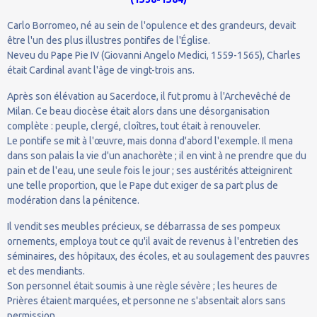
Carlo Borromeo, né au sein de l'opulence et des grandeurs, devait
être l'un des plus illustres pontifes de l'Église.
Neveu du Pape Pie IV (Giovanni Angelo Medici, 1559-1565), Charles
était Cardinal avant l'âge de vingt-trois ans.
Après son élévation au Sacerdoce, il fut promu à l'Archevêché de
Milan. Ce beau diocèse était alors dans une désorganisation
complète : peuple, clergé, cloîtres, tout était à renouveler.
Le pontife se mit à l'œuvre, mais donna d'abord l'exemple. Il mena
dans son palais la vie d'un anachorète ; il en vint à ne prendre que du
pain et de l'eau, une seule fois le jour ; ses austérités atteignirent
une telle proportion, que le Pape dut exiger de sa part plus de
modération dans la pénitence.
Il vendit ses meubles précieux, se débarrassa de ses pompeux
ornements, employa tout ce qu'il avait de revenus à l'entretien des
séminaires, des hôpitaux, des écoles, et au soulagement des pauvres
et des mendiants.
Son personnel était soumis à une règle sévère ; les heures de
Prières étaient marquées, et personne ne s'absentait alors sans
permission.