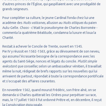
d'autres princes de l'Église, qui gaspillaient avec une prodigalité de
grands seigneurs.
Pour compléter sa culture, le jeune Cardinal fonda chez lui une
académie des
Nuits vaticanes,
allusion au
Nuits attiques
du païen
Aulu-Gelle.
Chaos
- c'était le pseudonyme de Charles Borromée -
commenta la quatrième Béatitude, condamna la luxure et loua la
Charité.
Restait à achever le Concile de Trente, ouvert en 1545.
Pie IV y réussit en 1562-1563, grâce au dévouement de son neveu,
qui assuma l'écrasante besogne de la correspondance avec les
agents du Saint-Siège, nonces et légats du concile.
Plutôt simple
exécutant que conseiller,
selon un ambassadeur vénitien, il travaillait
même la nuit, rédigeait de brefs rapports sur les nouvelles qui lui
arrivaient de partout, répondait à toute la correspondance pontificale
et s’occupait des affaires courantes.
En novembre 1562, quand mourut Frédéric, son frère aîné, on se
demanda si Charles quitterait les Ordres pour perpétuer sa race,
mais, le 17 juillet 1563 il fut ordonné Prêtre et, en décembre, il reçut
la Consécration épiscopale.