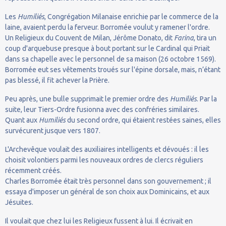
Les
Humiliés
, Congrégation Milanaise enrichie par le commerce de la
laine, avaient perdu la ferveur. Borromée voulut y ramener l'ordre.
Un Religieux du Couvent de Milan, Jérôme Donato, dit
Farina
, tira un
coup d'arquebuse presque à bout portant sur le Cardinal qui Priait
dans sa chapelle avec le personnel de sa maison (26 octobre 1569).
Borromée eut ses vêtements troués sur l'épine dorsale, mais, n’étant
pas blessé, il fit achever la Prière.
Peu après, une bulle supprimait le premier ordre des
Humiliés
. Par la
suite, leur Tiers-Ordre fusionna avec des confréries similaires.
Quant aux
Humiliés
du second ordre, qui étaient restées saines, elles
survécurent jusque vers 1807.
L'Archevêque voulait des auxiliaires intelligents et dévoués : il les
choisit volontiers parmi les nouveaux ordres de clercs réguliers
récemment créés.
Charles Borromée était très personnel dans son gouvernement ; il
essaya d'imposer un général de son choix aux Dominicains, et aux
Jésuites.
Il voulait que chez lui les Religieux fussent à lui. Il écrivait en