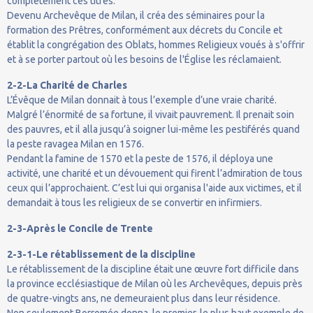
complètement ces titres.
Devenu Archevêque de Milan, il créa des séminaires pour la
formation des Prêtres, conformément aux décrets du Concile et
établit la congrégation des Oblats, hommes Religieux voués à s'offrir
et à se porter partout où les besoins de l'Église les réclamaient.
2-2-La Charité de Charles
L’Évêque de Milan donnait à tous l’exemple d’une vraie charité.
Malgré l’énormité de sa fortune, il vivait pauvrement. Il prenait soin
des pauvres, et il alla jusqu’à soigner lui-même les pestiférés quand
la peste ravagea Milan en 1576.
Pendant la famine de 1570 et la peste de 1576, il déploya une
activité, une charité et un dévouement qui firent l’admiration de tous
ceux qui l’approchaient. C’est lui qui organisa l'aide aux victimes, et il
demandait à tous les religieux de se convertir en infirmiers.
2-3-Après le Concile de Trente
2-3-1-Le rétablissement de la discipline
Le rétablissement de la discipline était une œuvre fort difficile dans
la province ecclésiastique de Milan où les Archevêques, depuis près
de quatre-vingts ans, ne demeuraient plus dans leur résidence.
Non seulement Borromée donna, le premier, le plus haut exemple de