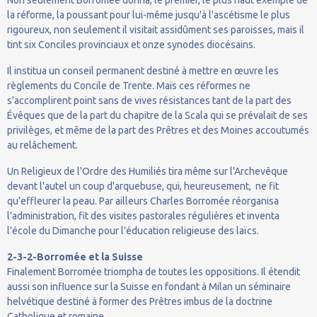
la réforme, la poussant pour lui-même jusqu'à l'ascétisme le plus
rigoureux, non seulement il visitait assidûment ses paroisses, mais il
tint six Conciles provinciaux et onze synodes diocésains.
Il institua un conseil permanent destiné à mettre en œuvre les
règlements du Concile de Trente. Mais ces réformes ne
s'accomplirent point sans de vives résistances tant de la part des
Évêques que de la part du chapitre de la Scala qui se prévalait de ses
privilèges, et même de la part des Prêtres et des Moines accoutumés
au relâchement.
Un Religieux de l'Ordre des Humiliés tira même sur l'Archevêque
devant l'autel un coup d'arquebuse, qui, heureusement, ne fit
qu'effleurer la peau. Par ailleurs Charles Borromée réorganisa
l'administration, fit des visites pastorales régulières et inventa
l'école du Dimanche pour l'éducation religieuse des laïcs.
2-3-2-Borromée et la Suisse
Finalement Borromée triompha de toutes les oppositions. Il étendit
aussi son influence sur la Suisse en fondant à Milan un séminaire
helvétique destiné à former des Prêtres imbus de la doctrine
Catholique et romaine.