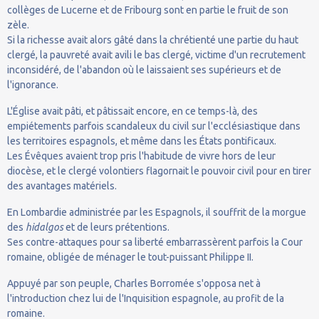
collèges de Lucerne et de Fribourg sont en partie le fruit de son
zèle.
Si la richesse avait alors gâté dans la chrétienté une partie du haut
clergé, la pauvreté avait avili le bas clergé, victime d'un recrutement
inconsidéré, de l'abandon où le laissaient ses supérieurs et de
l'ignorance.
L'Église avait pâti, et pâtissait encore, en ce temps-là, des
empiétements parfois scandaleux du civil sur l'ecclésiastique dans
les territoires espagnols, et même dans les États pontificaux.
Les Évêques avaient trop pris l'habitude de vivre hors de leur
diocèse, et le clergé volontiers flagornait le pouvoir civil pour en tirer
des avantages matériels.
En Lombardie administrée par les Espagnols, il souffrit de la morgue
des
hidalgos
et de leurs prétentions.
Ses contre-attaques pour sa liberté embarrassèrent parfois la Cour
romaine, obligée de ménager le tout-puissant Philippe II.
Appuyé par son peuple, Charles Borromée s'opposa net à
l'introduction chez lui de l'Inquisition espagnole, au profit de la
romaine.