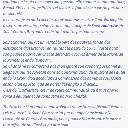
continuer à inspirer la conversion personnelle comme communautaire,
Benoît XVI encourage Prêtres et diacres à faire de leur vie un parcours
de sainteté.
Il encourage en particulier le clergé milanais à suivre "une Foi limpide,
à vivre une vie sobre, selon l'ardeur apostolique de Saint
Ambroise
, de
Saint Charles Borromée et de tant d'autre pasteurs locaux...
Saint Charles, qui fut un véritable père des pauvres, fonda des
institutions d'assistance" et, "durant la peste de 1576 il resta parmi
son peuple pour le servir et le défendre avec les armes de la Prière, de
la Pénitence et de l'Amour".
Sa Charité ne se comprend pas si on ignore son rapport passionné au
Seigneur, qui "se reflétait dans sa Contemplation du mystère de l'autel
et de la Croix, d'où découlait sa Compassion des hommes souffrants
et son élan apostolique de porter l'Évangile à chacun...
C'est de l'Eucharistie, cœur de toute communauté, qu'il faut tirer la
force d'éduquer et de combattre pour la Charité.
Toute action charitable et apostolique trouve force et fécondité dans
cette source". Le Saint-Père conclut par un appel aux jeunes: "A
l'exemple de Charles Borromée, vous pouvez faire de votre jeunesse
une offrande au Christ et au prochain...