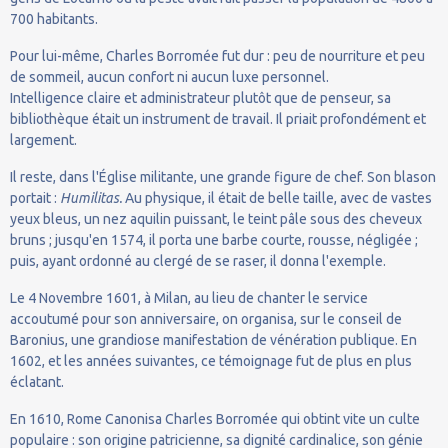
700 habitants.
Pour lui-même, Charles Borromée fut dur : peu de nourriture et peu
de sommeil, aucun confort ni aucun luxe personnel.
Intelligence claire et administrateur plutôt que de penseur, sa
bibliothèque était un instrument de travail. Il priait profondément et
largement.
Il reste, dans l'Église militante, une grande figure de chef. Son blason
portait :
Humilitas.
Au physique, il était de belle taille, avec de vastes
yeux bleus, un nez aquilin puissant, le teint pâle sous des cheveux
bruns ; jusqu'en 1574, il porta une barbe courte, rousse, négligée ;
puis, ayant ordonné au clergé de se raser, il donna l'exemple.
Le 4 Novembre 1601, à Milan, au lieu de chanter le service
accoutumé pour son anniversaire, on organisa, sur le conseil de
Baronius, une grandiose manifestation de vénération publique. En
1602, et les années suivantes, ce témoignage fut de plus en plus
éclatant.
En 1610, Rome Canonisa Charles Borromée qui obtint vite un culte
populaire : son origine patricienne, sa dignité cardinalice, son génie