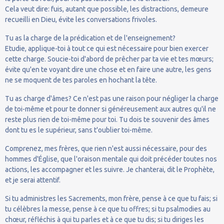
Cela veut dire: fuis, autant que possible, les distractions, demeure
recueilli en Dieu, évite les conversations frivoles.
Tu as la charge de la prédication et de l'enseignement?
Etudie, applique-toi à tout ce qui est nécessaire pour bien exercer
cette charge. Soucie-toi d'abord de prêcher par ta vie et tes mœurs;
évite qu'en te voyant dire une chose et en faire une autre, les gens
ne se moquent de tes paroles en hochant la tête.
Tu as charge d'âmes? Ce n'est pas une raison pour négliger la charge
de toi-même et pour te donner si généreusement aux autres qu'il ne
reste plus rien de toi-même pour toi. Tu dois te souvenir des âmes
dont tu es le supérieur, sans t'oublier toi-même.
Comprenez, mes frères, que rien n'est aussi nécessaire, pour des
hommes d'Église, que l'oraison mentale qui doit précéder toutes nos
actions, les accompagner et les suivre. Je chanterai, dit le Prophète,
et je serai attentif.
Si tu administres les Sacrements, mon frère, pense à ce que tu fais; si
tu célèbres la messe, pense à ce que tu offres; si tu psalmodies au
chœur, réfléchis à qui tu parles et à ce que tu dis; si tu diriges les