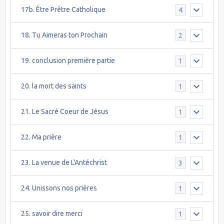
17b. Être Prêtre Catholique
4
18. Tu Aimeras ton Prochain
2
19. conclusion première partie
1
20. la mort des saints
1
21. Le Sacré Coeur de Jésus
1
22. Ma prière
1
23. La venue de L'Antéchrist
3
24. Unissons nos prières
1
25. savoir dire merci
1