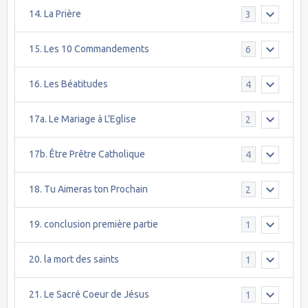
14. La Prière
3
15. Les 10 Commandements
6
16. Les Béatitudes
4
17a. Le Mariage à L'Eglise
2
17b. Être Prêtre Catholique
4
18. Tu Aimeras ton Prochain
2
19. conclusion première partie
1
20. la mort des saints
1
21. Le Sacré Coeur de Jésus
1