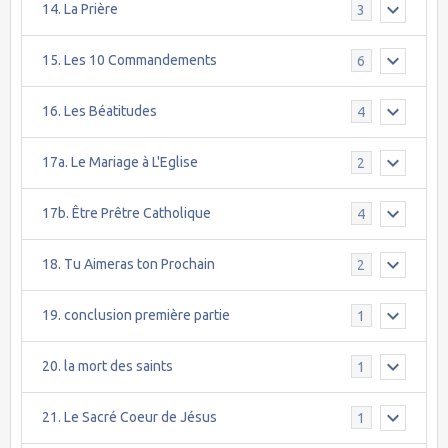
14. La Prière
3
15. Les 10 Commandements
6
16. Les Béatitudes
4
17a. Le Mariage à L'Eglise
2
17b. Être Prêtre Catholique
4
18. Tu Aimeras ton Prochain
2
19. conclusion première partie
1
20. la mort des saints
1
21. Le Sacré Coeur de Jésus
1