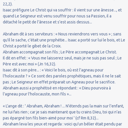
22,2).
Isaac préfigure Le Christ qui va souffrir : il vient sur une ânesse..., et
quand Le Seigneur est venu souffrir pour nous sa Passion, il a
détaché le petit de l'ânesse et s'est assis dessus...
Abraham dit à ses serviteurs : « Nous reviendrons vers vous » ; sans
qu'il le sache, c'était une prophétie... Isaac a porté sur lui le bois, et Le
Christ a porté le gibet de la Croix.
Abraham accompagnait son fils ; Le Père accompagnait Le Christ.
Il dit en effet : « Vous me laisserez seul, mais je ne suis pas seul ; Le
Père est avec moi » (Jn 16,32).
Isaac dit à son père... : « Voici le bois, où est l'agneau pour
l'holocauste ? » Ce sont des paroles prophétiques, mais il ne le sait
pas ; Le Seigneur en effet préparait un Agneau pour le sacrifice.
Abraham aussi a prophétisé en répondant : « Dieu pourvoira à
l'agneau pour l'holocauste, mon fils »...
« L'ange dit : ' Abraham, Abraham ! ... N'étends pas la main sur l'enfant,
ne lui fais rien ; car je sais maintenant que tu crains Dieu, toi qui n'as
pas épargné ton fils bien-aimé pour moi ' (cf Rm 8,32)...
Abraham leva les yeux et regarda : voici qu'un bélier était pendu par