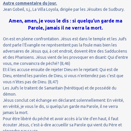
Autre commentaire du jour.
Jean Gobeil, s.j., La Villa Loyola, dirigée par les Jésuites de Sudbury.
Amen, amen, je vous le dis : si quelqu’un garde ma
Parole, jamais il ne verra la mort.
On est en pleine confrontation. Jésus est dans le temple et les Juifs
dont parle l’Évangile ne représentent pas la foule mais bien les
adversaires de Jésus qui, à cet endroit, doivent être des Sadducéens
et des Pharisiens. Jésus vient de les provoquer en disant: Qui d’entre
vous, me convaincra de péché? (8,46)
Et il les accuse ensuite de rejeter Dieu en le rejetant: Qui est de
Dieu, entend les paroles de Dieu, si vous n’entendez pas c’est que
vous n’êtes pas de Dieu. (8,47)
Les Juifs le traitent de Samaritain (hérétique) et de possédé du
démon.
Jésus conclut cet échange en déclarant solennellement: En vérité,
en vérité, je vous le dis, si quelqu’un garde ma Parole, il ne verra
jamais la mort.
Pour être libéré du péché et avoir accès à la Vie d’en haut, il faut
écouter Jésus, c’est-à-dire accueillir sa Parole qui vient du Père et
répondre par sa vie.