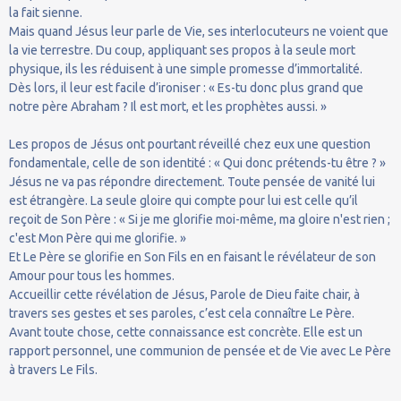
la fait sienne.
Mais quand Jésus leur parle de Vie, ses interlocuteurs ne voient que
la vie terrestre. Du coup, appliquant ses propos à la seule mort
physique, ils les réduisent à une simple promesse d’immortalité.
Dès lors, il leur est facile d’ironiser : « Es-tu donc plus grand que
notre père Abraham ? Il est mort, et les prophètes aussi. »
Les propos de Jésus ont pourtant réveillé chez eux une question
fondamentale, celle de son identité : « Qui donc prétends-tu être ? »
Jésus ne va pas répondre directement. Toute pensée de vanité lui
est étrangère. La seule gloire qui compte pour lui est celle qu’il
reçoit de Son Père : « Si je me glorifie moi-même, ma gloire n'est rien ;
c'est Mon Père qui me glorifie. »
Et Le Père se glorifie en Son Fils en en faisant le révélateur de son
Amour pour tous les hommes.
Accueillir cette révélation de Jésus, Parole de Dieu faite chair, à
travers ses gestes et ses paroles, c’est cela connaître Le Père.
Avant toute chose, cette connaissance est concrète. Elle est un
rapport personnel, une communion de pensée et de Vie avec Le Père
à travers Le Fils.