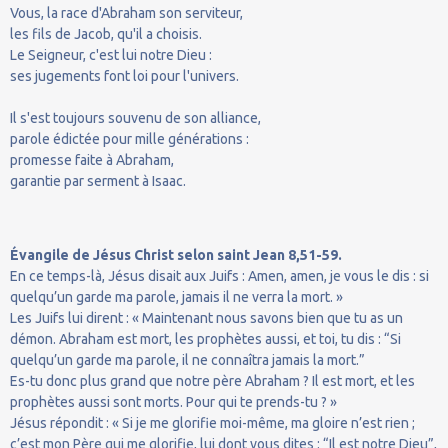
Vous, la race d'Abraham son serviteur,
les fils de Jacob, qu'il a choisis.
Le Seigneur, c'est lui notre Dieu :
ses jugements font loi pour l'univers.
Il s'est toujours souvenu de son alliance,
parole édictée pour mille générations :
promesse faite à Abraham,
garantie par serment à Isaac.
Évangile de Jésus Christ selon saint Jean 8,51-59.
En ce temps-là, Jésus disait aux Juifs : Amen, amen, je vous le dis : si
quelqu’un garde ma parole, jamais il ne verra la mort. »
Les Juifs lui dirent : « Maintenant nous savons bien que tu as un
démon. Abraham est mort, les prophètes aussi, et toi, tu dis : “Si
quelqu’un garde ma parole, il ne connaîtra jamais la mort.”
Es-tu donc plus grand que notre père Abraham ? Il est mort, et les
prophètes aussi sont morts. Pour qui te prends-tu ? »
Jésus répondit : « Si je me glorifie moi-même, ma gloire n’est rien ;
c’est mon Père qui me glorifie, lui dont vous dites : “Il est notre Dieu”,