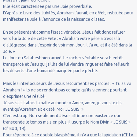
Elle était caractérisée par une Joie proverbiale.
D’après le Livre des Jubilés, Abraham l’aurait, en effet, instituée pour
manifester sa Joie à l’annonce de la naissance d’Isaac.
En se présentant comme l’Isaac véritable, Jésus fait donc refluer
vers lui la Joie de cette Fête : « Abraham votre père a tressailli
d'allégresse dans l'espoir de voir mon Jour. Il l'a vu, et il a été dans la
Joie. »
Le Jour du Salut est bien arrivé. Le rocher véritable sera bientôt
transpercé et l’eau qui jaillira de lui viendra irriguer et faire refleurir
les déserts d’une humanité marquée par le péché.
Mais les interlocuteurs de Jésus retournent ses paroles : « Tu as vu
Abraham ! » Ils ne se rendent pas compte qu’ils viennent pourtant
d’exprimer une réalité.
Jésus saisit alors la balle au bond : « Amen, amen, je vous le dis :
avant qu'Abraham ait existé, Moi, JE SUIS. »
C’en est trop. Non seulement Jésus affirme une existence qui
transcende le temps mais en plus, il usurpe le Nom Divin « JE SUIS »
(cf. Ex 3, 14).
Pour répondre à ce double blasphème, il n’y a que la lapidation (Cf. Lv