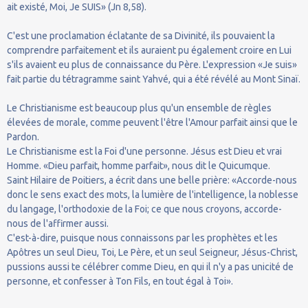
ait existé, Moi, Je SUIS» (Jn 8,58).
C'est une proclamation éclatante de sa Divinité, ils pouvaient la
comprendre parfaitement et ils auraient pu également croire en Lui
s'ils avaient eu plus de connaissance du Père. L'expression «Je suis»
fait partie du tétragramme saint Yahvé, qui a été révélé au Mont Sinaï.
Le Christianisme est beaucoup plus qu'un ensemble de règles
élevées de morale, comme peuvent l'être l'Amour parfait ainsi que le
Pardon.
Le Christianisme est la Foi d'une personne. Jésus est Dieu et vrai
Homme. «Dieu parfait, homme parfait», nous dit le Quicumque.
Saint Hilaire de Poitiers, a écrit dans une belle prière: «Accorde-nous
donc le sens exact des mots, la lumière de l'intelligence, la noblesse
du langage, l'orthodoxie de la Foi; ce que nous croyons, accorde-
nous de l'affirmer aussi.
C'est-à-dire, puisque nous connaissons par les prophètes et les
Apôtres un seul Dieu, Toi, Le Père, et un seul Seigneur, Jésus-Christ,
pussions aussi te célébrer comme Dieu, en qui il n'y a pas unicité de
personne, et confesser à Ton Fils, en tout égal à Toi».