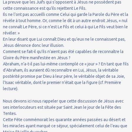
La preuve que les Juifs qui s’opposent à Jésus ne possèdent pas
cette connaissance est qu’ils rejettent Le Fils.
Ils ne l’ont pas accueilli comme Celui qui garde la Parole du Père et la
révèle à tout homme. Or, comme le dit à un autre endroit Jésus, « nul
ne connaît Le Père, si ce n’est Le Fils et celui à qui Le Fils veut bien le
révéler. »
En leur disant que Lui connaît Dieu et qu’eux ne le connaissent pas,
Jésus dénonce donc leur illusion.
Comment se fait-il qu’ils n’aient pas été capables de reconnaître la
Gloire du Père manifestée en Jésus ?
Abraham, n’a-t-il pas lui-même contemplé ce « jour » ? En tant que fils
d’Abraham, ils auraient dû reconnaître en Lui, Jésus, la véritable
postérité promise par Dieu à leur père, le véritable objet de sa Joie,
l’Isaac véritable, dont le premier n’était que la figure (cf. Première
lecture).
Nous devons ici nous rappeler que cette discussion de Jésus avec
ses interlocuteurs est située par Saint Jean le jour de la Fête des
Tentes.
Cette Fête commémorait les quarante années passées au désert et
les miracles ayant marqué ce séjour, spécialement celui de l’eau que
Moïse fit jaillir du rocher.