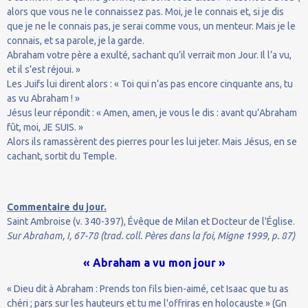
alors que vous ne le connaissez pas. Moi, je le connais et, si je dis
que je ne le connais pas, je serai comme vous, un menteur. Mais je le
connais, et sa parole, je la garde.
Abraham votre père a exulté, sachant qu’il verrait mon Jour. Il l’a vu,
et il s’est réjoui. »
Les Juifs lui dirent alors : « Toi qui n’as pas encore cinquante ans, tu
as vu Abraham ! »
Jésus leur répondit : « Amen, amen, je vous le dis : avant qu’Abraham
fût, moi, JE SUIS. »
Alors ils ramassèrent des pierres pour les lui jeter. Mais Jésus, en se
cachant, sortit du Temple.
Commentaire du jour.
Saint Ambroise (v. 340-397), Évêque de Milan et Docteur de l'Église.
Sur Abraham, I, 67-78 (trad. coll. Pères dans la foi, Migne 1999, p. 87)
« Abraham a vu mon jour »
« Dieu dit à Abraham : Prends ton fils bien-aimé, cet Isaac que tu as
chéri ; pars sur les hauteurs et tu me l'offriras en holocauste » (Gn