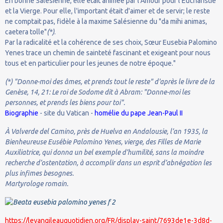
En bonne Salésienne, elle était animée par l'Amour pour l'Eucharistie
et la Vierge. Pour elle, l'important était d'aimer et de servir; le reste
ne comptait pas, fidèle à la maxime Salésienne du "da mihi animas,
caetera tolle"
(*)
.
Par la radicalité et la cohérence de ses choix, Sœur Eusebia Palomino
Yenes trace un chemin de sainteté fascinant et exigeant pour nous
tous et en particulier pour les jeunes de notre époque."
(*) "Donne-moi des âmes, et prends tout le reste" d'après le livre de la
Genèse, 14, 21: Le roi de Sodome dit à Abram: "Donne-moi les
personnes, et prends les biens pour toi".
Biographie
- site du Vatican -
homélie du pape Jean-Paul II
À Valverde del Camino, près de Huelva en Andalousie, l’an 1935, la
Bienheureuse Eusébie Palomino Yenes, vierge, des Filles de Marie
Auxiliatrice, qui donna un bel exemple d’humilité, sans la moindre
recherche d’ostentation, à accomplir dans un esprit d’abnégation les
plus infimes besognes.
Martyrologe romain.
https://levangileauquotidien.org/FR/display-saint/7693de1e-3d8d-