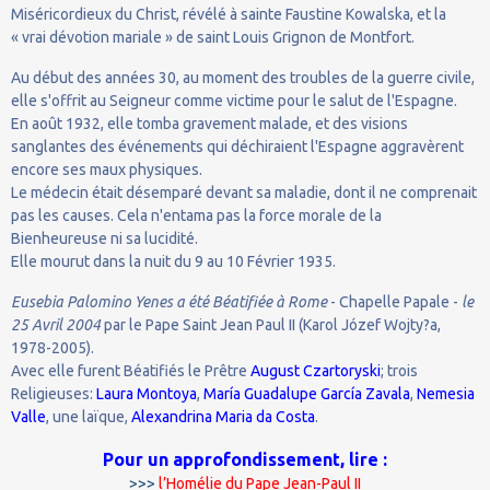
Miséricordieux du Christ, révélé à sainte Faustine Kowalska, et la
« vrai dévotion mariale » de saint Louis Grignon de Montfort.
Au début des années 30, au moment des troubles de la guerre civile,
elle s'offrit au Seigneur comme victime pour le salut de l'Espagne.
En août 1932, elle tomba gravement malade, et des visions
sanglantes des événements qui déchiraient l'Espagne aggravèrent
encore ses maux physiques.
Le médecin était désemparé devant sa maladie, dont il ne comprenait
pas les causes. Cela n'entama pas la force morale de la
Bienheureuse ni sa lucidité.
Elle mourut dans la nuit du 9 au 10 Février 1935.
Eusebia Palomino Yenes a été Béatifiée à Rome
- Chapelle Papale -
le
25 Avril 2004
par le Pape Saint Jean Paul II (Karol Józef Wojty?a,
1978-2005).
Avec elle furent Béatifiés le Prêtre
August Czartoryski
; trois
Religieuses:
Laura Montoya
,
María Guadalupe García Zavala
,
Nemesia
Valle
, une laïque,
Alexandrina Maria da Costa
.
Pour un approfondissement, lire :
>>>
l’Homélie du Pape Jean-Paul II