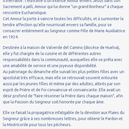
d’ineffable : l’étincelle d’un intense Amour envers Jésus dans son
Sacrement a jailli, Amour qui lui donne "un grand Bonheur" à chaque
rencontre Eucharistique.
Cet Amour la porte à vaincre toutes les difficultés, et à surmonter la
tendre affection qu’elle nourrissait envers sa famille, pour se
consacrer entièrement au Seigneur comme Fille de Marie Auxiliatrice
en 1924.
Destinée à la maison de Valverde del Camino (diocèse de Huelva),
elle y fut chargée de la cuisine et de différentes autres
responsabilités dans la communauté, auxquelles elle se prêta avec
une amabilité de service et une joyeuse disponibilité.
Au patronage du dimanche elle suivait les plus petites filles avec un
apostolat très efficace, mais elle se retrouvait souvent entourée
aussi par les jeunes filles et même par des adultes, attirés par son
esprit de Prière et de Foi convaincue et convaincante. Elle avait un
désir profond de "faire résonner la Prière dans chaque maison", afin
que la Passion du Seigneur soit honorée par chaque âme.
Elle se faisait la propagatrice infatigable de la dévotion aux Plaies du
Seigneur grâce à ses nombreuses lettres, pour obtenir le Pardon et
la Miséricorde pour tous les pécheurs.