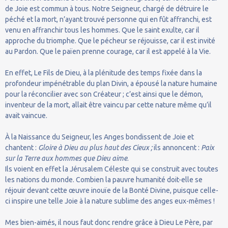
de Joie est commun à tous. Notre Seigneur, chargé de détruire le
péché et la mort, n’ayant trouvé personne qui en fût affranchi, est
venu en affranchir tous les hommes. Que le saint exulte, car il
approche du triomphe. Que le pécheur se réjouisse, car il est invité
au Pardon. Que le païen prenne courage, car il est appelé à la Vie.
En effet, Le Fils de Dieu, à la plénitude des temps fixée dans la
profondeur impénétrable du plan Divin, a épousé la nature humaine
pour la réconcilier avec son Créateur ; c’est ainsi que le démon,
inventeur de la mort, allait être vaincu par cette nature même qu’il
avait vaincue.
À la Naissance du Seigneur, les Anges bondissent de Joie et
chantent :
Gloire à Dieu au plus haut des Cieux ;
ils annoncent :
Paix
sur la Terre aux hommes que Dieu aime
.
Ils voient en effet la Jérusalem Céleste qui se construit avec toutes
les nations du monde. Combien la pauvre humanité doit-elle se
réjouir devant cette œuvre inouïe de la Bonté Divine, puisque celle-
ci inspire une telle Joie à la nature sublime des anges eux-mêmes !
Mes bien-aimés, il nous faut donc rendre grâce à Dieu Le Père, par