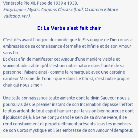
Vénérable Pie XII, Pape de 1939 à 1958.
Encyclique « Mystici Corporis Christi » (trad. © Libreria Editrice
Vaticana, rev.).
Et Le Verbe s'est fait chair
C’est dès avant l’origine du monde que le Fils unique de Dieu nous a
embrassés de sa connaissance éternelle et infinie et de son Amour
sans fin.
Et c’est afin de manifester cet Amour d’une manière visible et
vraiment admirable qu’il s’est uni notre nature dans l’unité de sa
personne ; faisant ainsi - comme le remarquait avec une certaine
candeur Maxime de Turin - que « dans Le Christ, c’est notre propre
chair qui nous aime ».
Une telle connaissance toute aimante dont le divin Sauveur nous a
poursuivis dès le premier instant de son Incarnation dépasse l’effort
le plus ardent de tout esprit humain : par la vision bienheureuse dont
Il jouissait déjà, à peine conçu dans le sein de sa divine Mère, Il se
rend constamment et perpétuellement présents tous les membres
de son Corps mystique et il les embrasse de son Amour rédempteur.