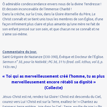
Ô admirable condescendance envers nous de la divine Tendresse !
Et dessein inconcevable de l’immense Charité !
Dans la crèche, sur la Croix, dans la Gloire éternelle du Père, Le
Christ connaît et se tient unis tous les membres de son Église, d’une
façon infiniment plus claire et plus aimante qu’une mère ne fait de
son enfant pressé sur son sein, et que chacun ne se connaît et ne
s’aime soi-même.
Commentaire du jour.
Saint Grégoire de Nazianze (330-390), Évêque et Docteur de l'Église.
Sermon n° 38, pour la Nativité ; PG 36, 311s (trad. coll. Icthus, vol 8, p.
143s rev.)
« Toi qui as merveilleusement créé l'homme, tu as plus
merveilleusement encore rétabli sa dignité »
(Collecte)
Jésus-Christ est né, rendez-lui Gloire ! Christ est descendu du Ciel,
courez vers Lui ! Christ est sur la Terre, exaltez-le ! « Chantez au
Seigneur, terre entière. Joie dans le Ciel ; Terre, exulte de joie ! » (Ps