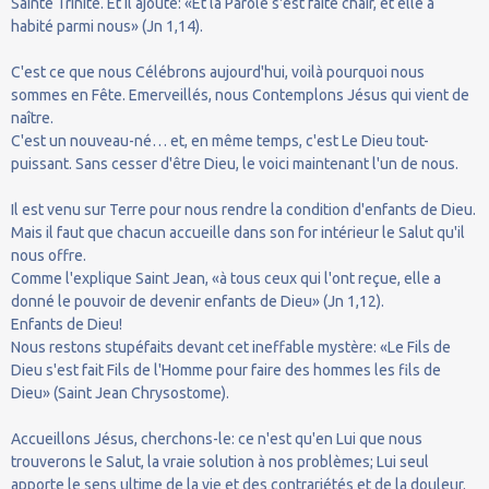
Sainte Trinité. Et il ajoute: «Et la Parole s'est faite chair, et elle a
habité parmi nous» (Jn 1,14).
C'est ce que nous Célébrons aujourd'hui, voilà pourquoi nous
sommes en Fête. Emerveillés, nous Contemplons Jésus qui vient de
naître.
C'est un nouveau-né… et, en même temps, c'est Le Dieu tout-
puissant. Sans cesser d'être Dieu, le voici maintenant l'un de nous.
Il est venu sur Terre pour nous rendre la condition d'enfants de Dieu.
Mais il faut que chacun accueille dans son for intérieur le Salut qu'il
nous offre.
Comme l'explique Saint Jean, «à tous ceux qui l'ont reçue, elle a
donné le pouvoir de devenir enfants de Dieu» (Jn 1,12).
Enfants de Dieu!
Nous restons stupéfaits devant cet ineffable mystère: «Le Fils de
Dieu s'est fait Fils de l'Homme pour faire des hommes les fils de
Dieu» (Saint Jean Chrysostome).
Accueillons Jésus, cherchons-le: ce n'est qu'en Lui que nous
trouverons le Salut, la vraie solution à nos problèmes; Lui seul
apporte le sens ultime de la vie et des contrariétés et de la douleur.