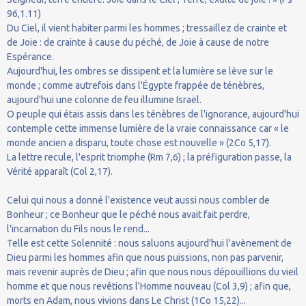
96,1.11)
Du Ciel, il vient habiter parmi les hommes ; tressaillez de crainte et
de Joie : de crainte à cause du péché, de Joie à cause de notre
Espérance.
Aujourd'hui, les ombres se dissipent et la lumière se lève sur le
monde ; comme autrefois dans l'Égypte frappée de ténèbres,
aujourd'hui une colonne de feu illumine Israël.
O peuple qui étais assis dans les ténèbres de l'ignorance, aujourd'hui
contemple cette immense lumière de la vraie connaissance car « le
monde ancien a disparu, toute chose est nouvelle » (2Co 5,17).
La lettre recule, l'esprit triomphe (Rm 7,6) ; la préfiguration passe, la
Vérité apparaît (Col 2,17).
Celui qui nous a donné l'existence veut aussi nous combler de
Bonheur ; ce Bonheur que le péché nous avait fait perdre,
l'incarnation du Fils nous le rend...
Telle est cette Solennité : nous saluons aujourd'hui l'avènement de
Dieu parmi les hommes afin que nous puissions, non pas parvenir,
mais revenir auprès de Dieu ; afin que nous nous dépouillions du vieil
homme et que nous revêtions l'Homme nouveau (Col 3,9) ; afin que,
morts en Adam, nous vivions dans Le Christ (1Co 15,22)...