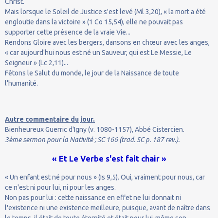
Christ.
Mais lorsque le Soleil de Justice s'est levé (Ml 3,20), « la mort a été
engloutie dans la victoire » (1 Co 15,54), elle ne pouvait pas
supporter cette présence de la vraie Vie...
Rendons Gloire avec les bergers, dansons en chœur avec les anges,
« car aujourd'hui nous est né un Sauveur, qui est Le Messie, Le
Seigneur » (Lc 2,11)...
Fêtons le Salut du monde, le jour de la Naissance de toute
l'humanité.
Autre commentaire du jour.
Bienheureux Guerric d'Igny (v. 1080-1157), Abbé Cistercien.
3ème sermon pour la Nativité ; SC 166 (trad. SC p. 187 rev.).
« Et Le Verbe s'est fait chair »
« Un enfant est né pour nous » (Is 9,5). Oui, vraiment pour nous, car
ce n'est ni pour lui, ni pour les anges.
Non pas pour lui : cette naissance en effet ne lui donnait ni
l'existence ni une existence meilleure, puisque, avant de naître dans
le temps, il était de toute éternité et était pour lui-même son