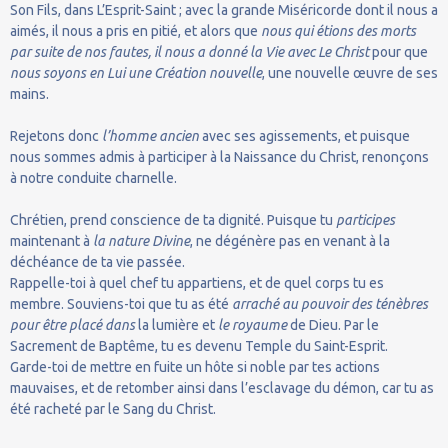
Son Fils, dans L’Esprit-Saint ; avec la grande Miséricorde dont il nous a
aimés, il nous a pris en pitié, et alors que
nous qui étions des morts
par suite de nos fautes, il nous a donné la Vie avec Le Christ
pour que
nous soyons en Lui
une Création nouvelle
, une nouvelle œuvre de ses
mains.
Rejetons donc
l’homme ancien
avec ses agissements, et puisque
nous sommes admis à participer à la Naissance du Christ, renonçons
à notre conduite charnelle.
Chrétien, prend conscience de ta dignité. Puisque tu
participes
maintenant à
la nature Divine
, ne dégénère pas en venant à la
déchéance de ta vie passée.
Rappelle-toi à quel chef tu appartiens, et de quel corps tu es
membre. Souviens-toi que tu as été
arraché au pouvoir des ténèbres
pour être placé dans
la lumière et
le royaume
de Dieu. Par le
Sacrement de Baptême, tu es devenu Temple du Saint-Esprit.
Garde-toi de mettre en fuite un hôte si noble par tes actions
mauvaises, et de retomber ainsi dans l’esclavage du démon, car tu as
été racheté par le Sang du Christ.