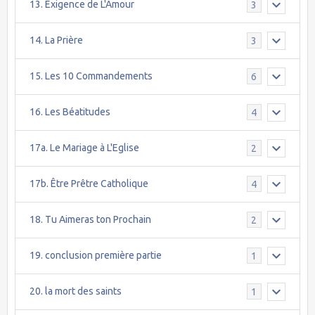
13. Exigence de L'Amour
3
14. La Prière
3
15. Les 10 Commandements
6
16. Les Béatitudes
4
17a. Le Mariage à L'Eglise
2
17b. Être Prêtre Catholique
4
18. Tu Aimeras ton Prochain
2
19. conclusion première partie
1
20. la mort des saints
1