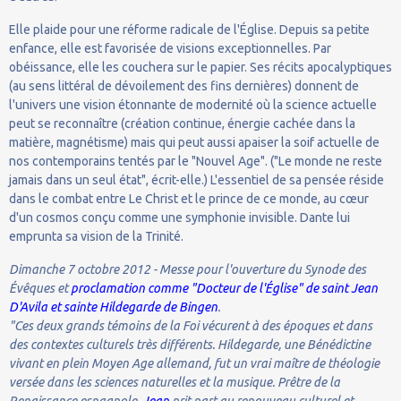
Elle plaide pour une réforme radicale de l'Église. Depuis sa petite
enfance, elle est favorisée de visions exceptionnelles. Par
obéissance, elle les couchera sur le papier. Ses récits apocalyptiques
(au sens littéral de dévoilement des fins dernières) donnent de
l'univers une vision étonnante de modernité où la science actuelle
peut se reconnaître (création continue, énergie cachée dans la
matière, magnétisme) mais qui peut aussi apaiser la soif actuelle de
nos contemporains tentés par le "Nouvel Age". ("Le monde ne reste
jamais dans un seul état", écrit-elle.) L'essentiel de sa pensée réside
dans le combat entre Le Christ et le prince de ce monde, au cœur
d'un cosmos conçu comme une symphonie invisible. Dante lui
emprunta sa vision de la Trinité.
Dimanche 7 octobre 2012 - Messe pour l'ouverture du Synode des
Évêques et
proclamation comme "Docteur de l'Église" de saint Jean
D'Avila et sainte Hildegarde de Bingen
.
"Ces deux grands témoins de la Foi vécurent à des époques et dans
des contextes culturels très différents. Hildegarde, une Bénédictine
vivant en plein Moyen Age allemand, fut un vrai maître de théologie
versée dans les sciences naturelles et la musique. Prêtre de la
Renaissance espagnole,
Jean
prit part au renouveau culturel et