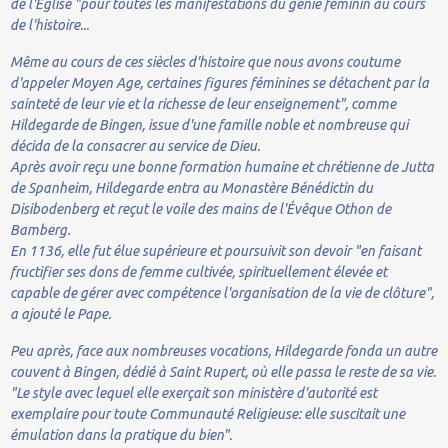
de l'Église "pour toutes les manifestations du génie féminin au cours
de l'histoire...
Même au cours de ces siècles d'histoire que nous avons coutume
d'appeler Moyen Age, certaines figures féminines se détachent par la
sainteté de leur vie et la richesse de leur enseignement", comme
Hildegarde de Bingen, issue d'une famille noble et nombreuse qui
décida de la consacrer au service de Dieu.
Après avoir reçu une bonne formation humaine et chrétienne de Jutta
de Spanheim, Hildegarde entra au Monastère Bénédictin du
Disibodenberg et reçut le voile des mains de l'Évêque Othon de
Bamberg.
En 1136, elle fut élue supérieure et poursuivit son devoir "en faisant
fructifier ses dons de femme cultivée, spirituellement élevée et
capable de gérer avec compétence l'organisation de la vie de clôture",
a ajouté le Pape.
Peu après, face aux nombreuses vocations, Hildegarde fonda un autre
couvent à Bingen, dédié à Saint Rupert, où elle passa le reste de sa vie.
"Le style avec lequel elle exerçait son ministère d'autorité est
exemplaire pour toute Communauté Religieuse: elle suscitait une
émulation dans la pratique du bien".