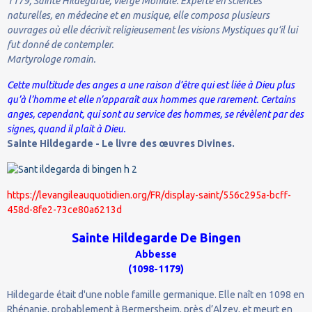
1179, Sainte Hildegarde, vierge Moniale. Experte en sciences
naturelles, en médecine et en musique, elle composa plusieurs
ouvrages où elle décrivit religieusement les visions Mystiques qu’il lui
fut donné de contempler.
Martyrologe romain.
Cette multitude des anges a une raison d’être qui est liée à Dieu plus
qu’à l’homme et elle n’apparaît aux hommes que rarement. Certains
anges, cependant, qui sont au service des hommes, se révèlent par des
signes, quand il plait à Dieu.
Sainte Hildegarde - Le livre des œuvres Divines.
https://levangileauquotidien.org/FR/display-saint/556c295a-bcff-
458d-8fe2-73ce80a6213d
Sainte Hildegarde De Bingen
Abbesse
(1098-1179)
Hildegarde était d'une noble famille germanique. Elle naît en 1098 en
Rhénanie, probablement à Bermersheim, près d’Alzey, et meurt en