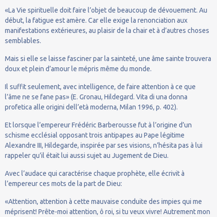
«La Vie spirituelle doit faire l’objet de beaucoup de dévouement. Au
début, la fatigue est amère. Car elle exige la renonciation aux
manifestations extérieures, au plaisir de la chair et à d’autres choses
semblables.
Mais si elle se laisse fasciner par la sainteté, une âme sainte trouvera
doux et plein d’amour le mépris même du monde.
Il suffit seulement, avec intelligence, de faire attention à ce que
l’âme ne se fane pas» (E. Gronau, Hildegard. Vita di una donna
profetica alle origini dell’età moderna, Milan 1996, p. 402).
Et lorsque l’empereur Frédéric Barberousse fut à l’origine d’un
schisme ecclésial opposant trois antipapes au Pape légitime
Alexandre III, Hildegarde, inspirée par ses visions, n’hésita pas à lui
rappeler qu’il était lui aussi sujet au Jugement de Dieu.
Avec l’audace qui caractérise chaque prophète, elle écrivit à
l’empereur ces mots de la part de Dieu:
«Attention, attention à cette mauvaise conduite des impies qui me
méprisent! Prête-moi attention, ô roi, si tu veux vivre! Autrement mon