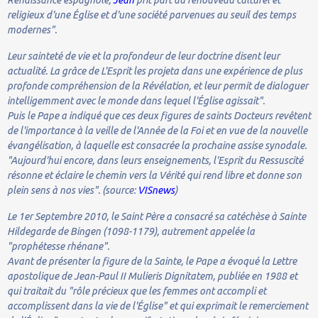
religieux d'une Église et d'une société parvenues au seuil des temps
modernes".
Leur sainteté de vie et la profondeur de leur doctrine disent leur
actualité. La grâce de L'Esprit les projeta dans une expérience de plus
profonde compréhension de la Révélation, et leur permit de dialoguer
intelligemment avec le monde dans lequel l'Église agissait".
Puis le Pape a indiqué que ces deux figures de saints Docteurs revêtent
de l'importance à la veille de l'Année de la Foi et en vue de la nouvelle
évangélisation, à laquelle est consacrée la prochaine assise synodale.
"Aujourd'hui encore, dans leurs enseignements, l'Esprit du Ressuscité
résonne et éclaire le chemin vers la Vérité qui rend libre et donne son
plein sens à nos vies". (source:
VISnews
)
Le 1er Septembre 2010, le Saint Père a consacré sa catéchèse à Sainte
Hildegarde de Bingen (1098-1179), autrement appelée la
"prophétesse rhénane".
Avant de présenter la figure de la Sainte, le Pape a évoqué la Lettre
apostolique de Jean-Paul II Mulieris Dignitatem, publiée en 1988 et
qui traitait du "rôle précieux que les femmes ont accompli et
accomplissent dans la vie de l'Église" et qui exprimait le remerciement