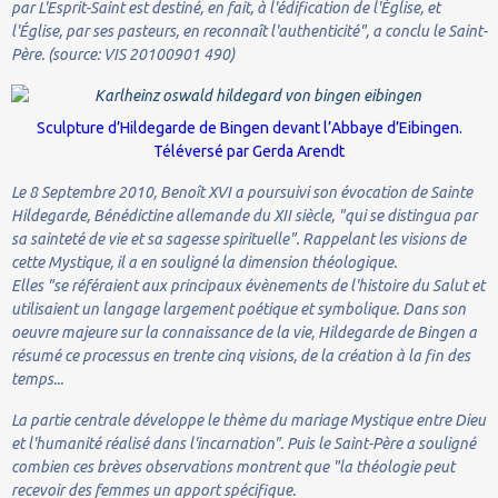
par L'Esprit-Saint est destiné, en fait, à l'édification de l'Église, et
l'Église, par ses pasteurs, en reconnaît l'authenticité", a conclu le Saint-
Père. (source: VIS 20100901 490)
Sculpture d’Hildegarde de Bingen devant l’Abbaye d’Eibingen.
Téléversé par Gerda Arendt
Le 8 Septembre 2010, Benoît XVI a poursuivi son évocation de Sainte
Hildegarde, Bénédictine allemande du XII siècle, "qui se distingua par
sa sainteté de vie et sa sagesse spirituelle". Rappelant les visions de
cette Mystique, il a en souligné la dimension théologique.
Elles "se référaient aux principaux évènements de l'histoire du Salut et
utilisaient un langage largement poétique et symbolique. Dans son
oeuvre majeure sur la connaissance de la vie, Hildegarde de Bingen a
résumé ce processus en trente cinq visions, de la création à la fin des
temps...
La partie centrale développe le thème du mariage Mystique entre Dieu
et l'humanité réalisé dans l'incarnation". Puis le Saint-Père a souligné
combien ces brèves observations montrent que "la théologie peut
recevoir des femmes un apport spécifique.