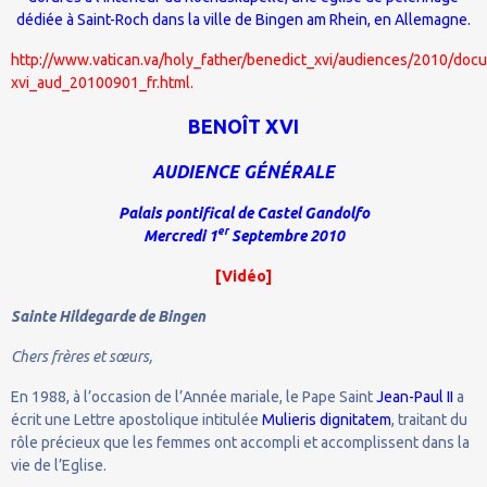
dédiée à Saint-Roch dans la ville de Bingen am Rhein, en Allemagne.
http://www.vatican.va/holy_father/benedict_xvi/audiences/2010/doc
xvi_aud_20100901_fr.html.
BENOÎT XVI
AUDIENCE GÉNÉRALE
Palais pontifical de Castel Gandolfo
er
Mercredi 1
Septembre 2010
[
Vidéo
]
Sainte Hildegarde de Bingen
Chers frères et sœurs,
En 1988, à l’occasion de l’Année mariale, le Pape Saint
Jean-Paul II
a
écrit une Lettre apostolique intitulée
Mulieris dignitatem
, traitant du
rôle précieux que les femmes ont accompli et accomplissent dans la
vie de l’Eglise.