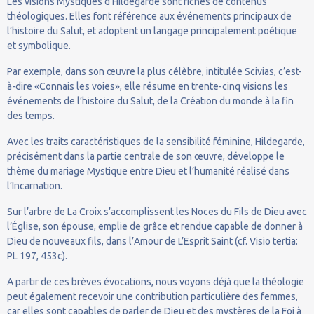
Les visions Mystiques d’Hildegarde sont riches de contenus
théologiques. Elles font référence aux événements principaux de
l’histoire du Salut, et adoptent un langage principalement poétique
et symbolique.
Par exemple, dans son œuvre la plus célèbre, intitulée Scivias, c’est-
à-dire «Connais les voies», elle résume en trente-cinq visions les
événements de l’histoire du Salut, de la Création du monde à la fin
des temps.
Avec les traits caractéristiques de la sensibilité féminine, Hildegarde,
précisément dans la partie centrale de son œuvre, développe le
thème du mariage Mystique entre Dieu et l’humanité réalisé dans
l’Incarnation.
Sur l’arbre de La Croix s’accomplissent les Noces du Fils de Dieu avec
l’Église, son épouse, emplie de grâce et rendue capable de donner à
Dieu de nouveaux fils, dans l’Amour de L’Esprit Saint (cf. Visio tertia:
PL 197, 453c).
A partir de ces brèves évocations, nous voyons déjà que la théologie
peut également recevoir une contribution particulière des femmes,
car elles sont capables de parler de Dieu et des mystères de la Foi à