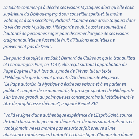
La Sainte commença à décrire ses visions Mystiques alors qu'elle était
supérieure du Disibodengerg à son conseiller spirituel, le moine
Volmar, et à son secrétaire, Richard. "Comme cela arrive toujours dans
la vie des vrais Mystiques, Hildegarde voulut aussi se soumettre à
l'autorité de personnes sages pour discerner l'origine de ses visions
craignant qu'elle ne fussent le fruit d'illusions et qu'elles ne
proviennent pas de Dieu".
Elle parla à ce sujet avec Saint Bernard de Clairvaux qui la tranquillisa
et l'encouragea. Puis, en 1147, elle reçut surtout l'approbation du
Pape Eugène III qui, lors du synode de Trèves, lut un texte
d'Hildegarde que lui avait présenté l'Archevêque de Mayence.
"Le Pape autorisa la Mystique à écrire ses visions et à en parler en
public. A compter de ce moment-là, le prestige spirituel de Hildegarde
s'en trouva grandi, au point que ses contemporains lui attribuèrent le
titre de prophétesse rhénane", a ajouté Benoît XVI.
"Voilà le signe d'une authentique expérience de L'Esprit-Saint, source
de tout charisme: la personne dépositaire de dons surnaturels ne s'en
vante jamais, ne les montre pas et surtout fait preuve d'une
obéissance totale envers l'autorité ecclésiastique. Chaque don donné