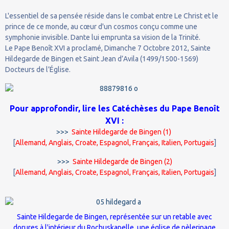
L'essentiel de sa pensée réside dans le combat entre Le Christ et le
prince de ce monde, au cœur d'un cosmos conçu comme une
symphonie invisible. Dante lui emprunta sa vision de la Trinité.
Le Pape Benoît XVI a proclamé, Dimanche 7 Octobre 2012, Sainte
Hildegarde de Bingen et Saint Jean d’Avila (1499/1500-1569)
Docteurs de l’Église.
Pour approfondir, lire les Catéchèses du Pape Benoît
XVI :
>>>
Sainte Hildegarde de Bingen (1)
[
Allemand
,
Anglais
,
Croate
,
Espagnol
,
Français
,
Italien
,
Portugais
]
>>>
Sainte Hildegarde de Bingen (2)
[
Allemand
,
Anglais
,
Croate
,
Espagnol
,
Français
,
Italien
,
Portugais
]
Sainte Hildegarde de Bingen, représentée sur un
retable
avec
dorures à l'intérieur du Rochuskapelle, une église de pèlerinage