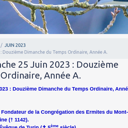
JUIN 2023
 : Douzième Dimanche du Temps Ordinaire, Année A.
nche 25 Juin 2023 : Douzième
Ordinaire, Année A.
2023 : Douzième Dimanche du Temps Ordinaire, Ann
l, Fondateur de la Congrégation des Ermites du Mont
ine († 1142).
ème
Évêque de Turin (
✝
5
siècle).