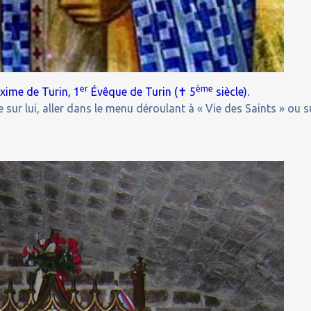
er
✝
ème
xime de Turin, 1
Évêque de Turin (
5
siècle).
 sur lui, aller dans le menu déroulant à « Vie des Saints » ou s