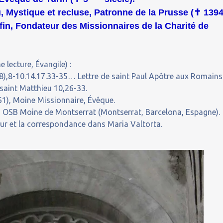
 Mystique et recluse, Patronne de la Prusse (
✝
1394
in, Fondateur des Missionnaires de la Charité de
 lecture, Évangile) :
),8-10.14.17.33-35… Lettre de saint Paul Apôtre aux Romains
saint Matthieu 10,26-33.
61), Moine Missionnaire, Évêque.
 OSB Moine de Montserrat (Montserrat, Barcelona, Espagne).
our et la correspondance dans Maria Valtorta.