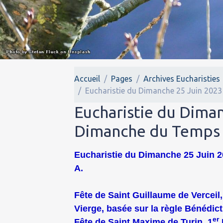
Accueil
Pages
Archives Eucharisties
Eucharistie du Dimanche 25 Juin 2023
Eucharistie du Dima
Dimanche du Temps 
Eucharistie du Dimanche 25 Juin 
A.
Fête de Saint Guillaume de Vercei
Vierge, basée sur la règle Bénédict
er
Fête de Saint Maxime de Turin, 1