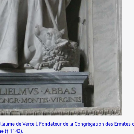
illaume de Verceil, Fondateur de la Congrégation des Ermites 
e († 1142).