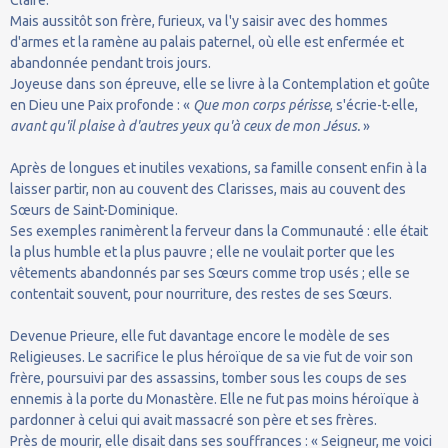
Mais aussitôt son frère, furieux, va l'y saisir avec des hommes
d'armes et la ramène au palais paternel, où elle est enfermée et
abandonnée pendant trois jours.
Joyeuse dans son épreuve, elle se livre à la Contemplation et goûte
en Dieu une Paix profonde : «
Que mon corps périsse
, s'écrie-t-elle,
avant qu'il plaise à d'autres yeux qu'à ceux de mon Jésus.
»
Après de longues et inutiles vexations, sa famille consent enfin à la
laisser partir, non au couvent des Clarisses, mais au couvent des
Sœurs de Saint-Dominique.
Ses exemples ranimèrent la ferveur dans la Communauté : elle était
la plus humble et la plus pauvre ; elle ne voulait porter que les
vêtements abandonnés par ses Sœurs comme trop usés ; elle se
contentait souvent, pour nourriture, des restes de ses Sœurs.
Devenue Prieure, elle fut davantage encore le modèle de ses
Religieuses. Le sacrifice le plus héroïque de sa vie fut de voir son
frère, poursuivi par des assassins, tomber sous les coups de ses
ennemis à la porte du Monastère. Elle ne fut pas moins héroïque à
pardonner à celui qui avait massacré son père et ses frères.
Près de mourir, elle disait dans ses souffrances : « Seigneur, me voici