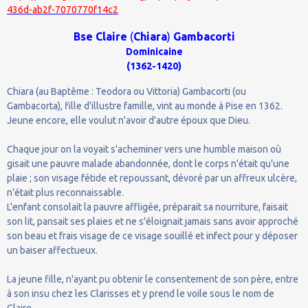
436d-ab2f-7070770f14c2
Bse
Claire
(
Chiara
)
Gambacorti
Dominicaine
(1362-1420)
Chiara (au Baptême : Teodora ou Vittoria) Gambacorti (ou
Gambacorta), fille d'illustre famille, vint au monde à Pise en 1362.
Jeune encore, elle voulut n'avoir d'autre époux que Dieu.
Chaque jour on la voyait s'acheminer vers une humble maison où
gisait une pauvre malade abandonnée, dont le corps n'était qu'une
plaie ; son visage fétide et repoussant, dévoré par un affreux ulcère,
n'était plus reconnaissable.
L'enfant consolait la pauvre affligée, préparait sa nourriture, faisait
son lit, pansait ses plaies et ne s'éloignait jamais sans avoir approché
son beau et frais visage de ce visage souillé et infect pour y déposer
un baiser affectueux.
La jeune fille, n'ayant pu obtenir le consentement de son père, entre
à son insu chez les Clarisses et y prend le voile sous le nom de
Claire.