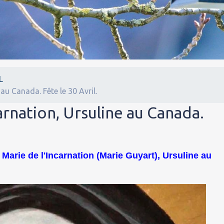
L
 au Canada. Fête le 30 Avril.
arnation, Ursuline au Canada.
e Marie de l'Incarnation (Marie Guyart), Ursuline au