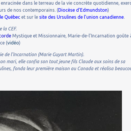
enracinée dans le terreau de la vie concrète quotidienne, exer
eurs de nos contemporains. (
Diocèse d'Edmundston
)
 de Québec
et sur le
site des Ursulines de l'union canadienne
.
e la CEF.
icorde
Mystique et Missionnaire, Marie-de-l’Incarnation goûte 
ce (
vidéo
)
 de l’Incarnation (Marie Guyart Martin).
on mari, elle confia son tout jeune fils Claude aux soins de sa
rsulines, fonda leur première maison au Canada et réalisa beauco