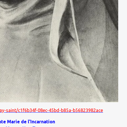
splay-saint/c1f6b34f-08ec-45bd-b85a-b56823982ace
nte Marie de l’Incarnation