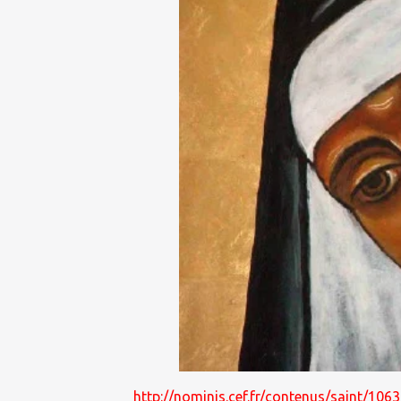
http://nominis.cef.fr/contenus/saint/106