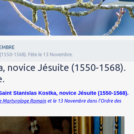
EMBRE
 (1550-1568). Fête le 13 Novembre.
a, novice Jésuite (1550-1568).
e.
aint Stanislas Kostka, novice Jésuite (1550-1568).
le Martyrologe Romain
et le 13 Novembre dans l’Ordre des