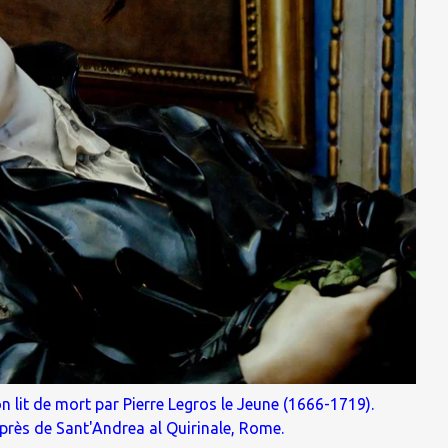
n lit de mort par Pierre Legros le Jeune (1666-1719).
 près de
Sant'Andrea al Quirinale
, Rome.