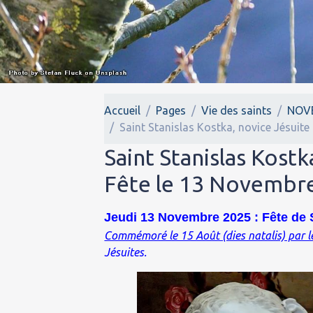
Accueil
Pages
Vie des saints
NOV
Saint Stanislas Kostka, novice Jésuite
Saint Stanislas Kostk
Fête le 13 Novembr
Jeudi 13 Novembre 2025 : Fête de S
Commémoré le 15 Août (dies natalis) par 
Jésuites.