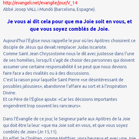
http://evangeli.net/evangile/jour/V_14
Abbé Josep VALL i Mundó (Barcelona, Espagne).
Je vous ai dit cela pour que ma Joie soit en vous, et
que vous soyez comblés de Joie.
Aujourd'hui l'Église nous rappelle le jour où les Apôtres choisirent ce
disciple de Jésus qui devait remplacer Judas Iscariote.
Comme Saint Jean Chrysostome nous le dit avec justesse dans l'une
de ses homélies, lorsqu'il s'agit de choisir des personnes qui doivent
assumer une certaine responsabilité il se peut que nous devions
faire face a des rivalités ou à des discussions.
C'est la raison pour laquelle Saint Pierre «se désintéressant de
possibles jalousies», abandonne l'affaire au sort et à l'inspiration
Divine.
Et ce Père de l'Église ajoute: «Car les décisions importantes
engendrent trop souvent les rancœurs».
Dans l'Évangile de ce jour, le Seigneur parle aux Apôtres de la Joie
qui doit être la leur: «que ma Joie soit en vous, et que vous soyez
comblés de Joie» (Jn 15,11).
En effet, le Chrétien, comme Matthias, vivra heureux et avec une Joie