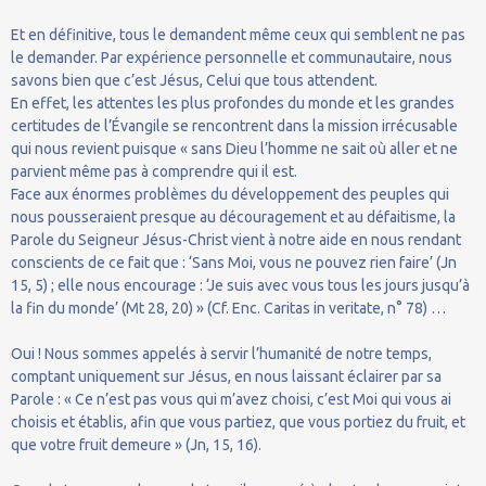
Et en définitive, tous le demandent même ceux qui semblent ne pas
le demander. Par expérience personnelle et communautaire, nous
savons bien que c’est Jésus, Celui que tous attendent.
En effet, les attentes les plus profondes du monde et les grandes
certitudes de l’Évangile se rencontrent dans la mission irrécusable
qui nous revient puisque « sans Dieu l’homme ne sait où aller et ne
parvient même pas à comprendre qui il est.
Face aux énormes problèmes du développement des peuples qui
nous pousseraient presque au découragement et au défaitisme, la
Parole du Seigneur Jésus-Christ vient à notre aide en nous rendant
conscients de ce fait que : ‘Sans Moi, vous ne pouvez rien faire’ (Jn
15, 5) ; elle nous encourage : ‘Je suis avec vous tous les jours jusqu’à
la fin du monde’ (Mt 28, 20) » (Cf. Enc. Caritas in veritate, n° 78) …
Oui ! Nous sommes appelés à servir l’humanité de notre temps,
comptant uniquement sur Jésus, en nous laissant éclairer par sa
Parole : « Ce n’est pas vous qui m’avez choisi, c’est Moi qui vous ai
choisis et établis, afin que vous partiez, que vous portiez du fruit, et
que votre fruit demeure » (Jn, 15, 16).