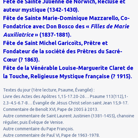
Fête de Sainte Julienne de Norwich, Recluse et
auteur mystique (1342-1430).
Fête de Sainte Marie-Dominique Mazzarello, Co-
Fondatrice avec Don Bosco des «
Filles de Marie
Auxiliatrice
» (1837-1881).
Fête de Saint Michel Garicoïts, Prêtre et
Fondateur de la société des Prêtres du Sacré-
Cœur (? 1863).
Fête de la Vénérable Louise-Marguerite Claret de
la Touche, Religieuse Mystique française (? 1915).
Textes du jour (1ère lecture, Psaume, Évangile) :
Livre des Actes des Apôtres 1,15-17.20-26… Psaume 113(112),1-
2.3-4.5-6.7-8… Évangile de Jésus Christ selon saint Jean 15,9-17.
Commentaire de Benoît XVI, Pape de 2005 à 2013.
Autre commentaire de Saint Laurent Justinien (1381-1455), chanoine
régulier, puis Évêque de Venise.
Autre commentaire du Pape François.
Autre commentaire de Paul VI, Pape de 1963-1978.