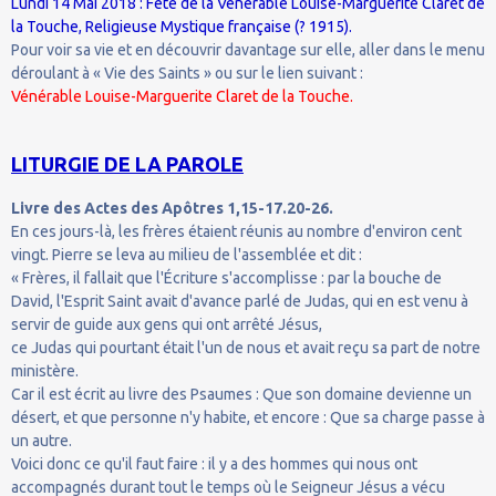
Lundi 14 Mai 2018 : Fête de la Vénérable Louise-Marguerite Claret de
la Touche, Religieuse Mystique française (? 1915).
Pour voir sa vie et en découvrir davantage sur elle, aller dans le menu
déroulant à « Vie des Saints » ou sur le lien suivant :
Vénérable Louise-Marguerite Claret de la Touche.
LITURGIE DE LA PAROLE
Livre des Actes des Apôtres 1,15-17.20-26.
En ces jours-là, les frères étaient réunis au nombre d'environ cent
vingt. Pierre se leva au milieu de l'assemblée et dit :
« Frères, il fallait que l'Écriture s'accomplisse : par la bouche de
David, l'Esprit Saint avait d'avance parlé de Judas, qui en est venu à
servir de guide aux gens qui ont arrêté Jésus,
ce Judas qui pourtant était l'un de nous et avait reçu sa part de notre
ministère.
Car il est écrit au livre des Psaumes : Que son domaine devienne un
désert, et que personne n'y habite, et encore : Que sa charge passe à
un autre.
Voici donc ce qu'il faut faire : il y a des hommes qui nous ont
accompagnés durant tout le temps où le Seigneur Jésus a vécu