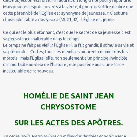
Cette objection est forte...; il faudrait un long traité pour y répondre.
Mais pour les esprits ouverts à la vérité, il pourrait suffire de dire que
cette pérennité de l'Église est synonyme de jeunesse. « C'est une
chose admirable à nos yeux » (Mt 21,42) : l'Église est jeune.
Ce qui est le plus étonnant, c'est que le secret de sa jeunesse c'est
sa persistance inaltérable dans le temps.
Le temps ne fait pas vieillir l'Église ; il la fait grandir, il stimule sa vie et
sa plénitude... Certes, tous ses membres meurent comme tous les
mortels ; mais l'Église, elle, non seulement a un principe invincible
d'immortalité au-delà de l'histoire ; elle possède aussi une force
incalculable de renouveau.
HOMÉLIE DE SAINT JEAN
CHRYSOSTOME
SUR LES ACTES DES APÔTRES.
En ces jours-là, Pierre se leva au milieu des disciples et parla
. Parce