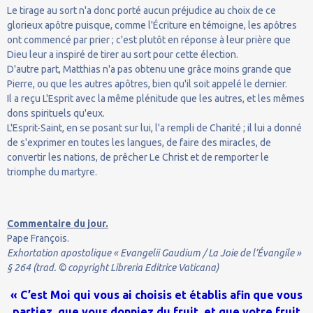
Le tirage au sort n'a donc porté aucun préjudice au choix de ce
glorieux apôtre puisque, comme l'Écriture en témoigne, les apôtres
ont commencé par prier ; c'est plutôt en réponse à leur prière que
Dieu leur a inspiré de tirer au sort pour cette élection.
D'autre part, Matthias n'a pas obtenu une grâce moins grande que
Pierre, ou que les autres apôtres, bien qu'il soit appelé le dernier.
Il a reçu L'Esprit avec la même plénitude que les autres, et les mêmes
dons spirituels qu'eux.
L'Esprit-Saint, en se posant sur lui, l'a rempli de Charité ; il lui a donné
de s'exprimer en toutes les langues, de faire des miracles, de
convertir les nations, de prêcher Le Christ et de remporter le
triomphe du martyre.
Commentaire du jour.
Pape François.
Exhortation apostolique « Evangelii Gaudium / La Joie de l’Évangile »
§ 264 (trad. © copyright Libreria Editrice Vaticana)
« C’est Moi qui vous ai choisis et établis afin que vous
partiez, que vous donniez du fruit, et que votre fruit