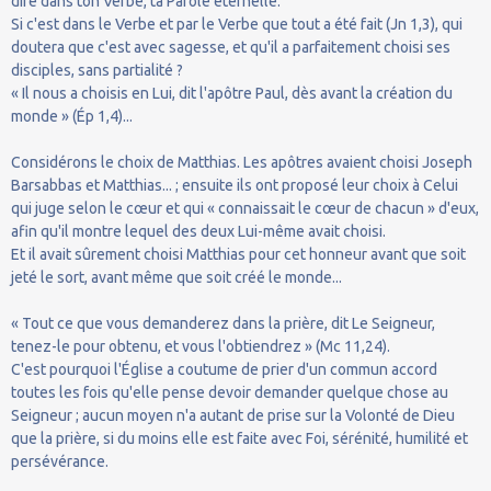
dire dans ton Verbe, ta Parole éternelle.
Si c'est dans le Verbe et par le Verbe que tout a été fait (Jn 1,3), qui
doutera que c'est avec sagesse, et qu'il a parfaitement choisi ses
disciples, sans partialité ?
« Il nous a choisis en Lui, dit l'apôtre Paul, dès avant la création du
monde » (Ép 1,4)...
Considérons le choix de Matthias. Les apôtres avaient choisi Joseph
Barsabbas et Matthias... ; ensuite ils ont proposé leur choix à Celui
qui juge selon le cœur et qui « connaissait le cœur de chacun » d'eux,
afin qu'il montre lequel des deux Lui-même avait choisi.
Et il avait sûrement choisi Matthias pour cet honneur avant que soit
jeté le sort, avant même que soit créé le monde...
« Tout ce que vous demanderez dans la prière, dit Le Seigneur,
tenez-le pour obtenu, et vous l'obtiendrez » (Mc 11,24).
C'est pourquoi l'Église a coutume de prier d'un commun accord
toutes les fois qu'elle pense devoir demander quelque chose au
Seigneur ; aucun moyen n'a autant de prise sur la Volonté de Dieu
que la prière, si du moins elle est faite avec Foi, sérénité, humilité et
persévérance.