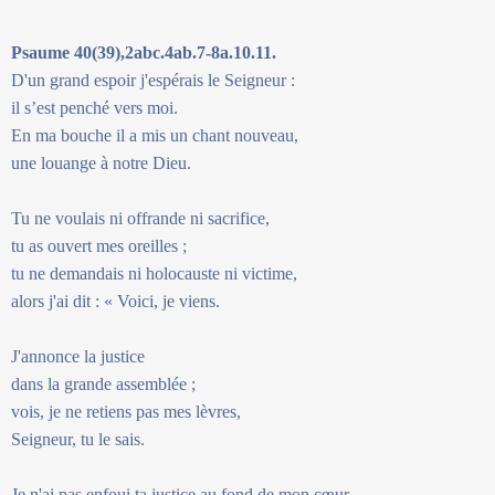
Psaume 40(39),2abc.4ab.7-8a.10.11.
D'un grand espoir j'espérais le Seigneur :
il s’est penché vers moi.
En ma bouche il a mis un chant nouveau,
une louange à notre Dieu.
Tu ne voulais ni offrande ni sacrifice,
tu as ouvert mes oreilles ;
tu ne demandais ni holocauste ni victime,
alors j'ai dit : « Voici, je viens.
J'annonce la justice
dans la grande assemblée ;
vois, je ne retiens pas mes lèvres,
Seigneur, tu le sais.
Je n'ai pas enfoui ta justice au fond de mon cœur,