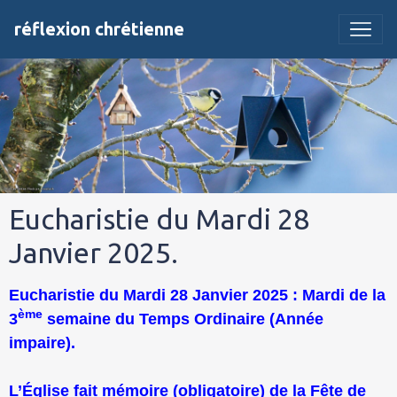
réflexion chrétienne
Eucharistie du Mardi 28
Janvier 2025.
Eucharistie du Mardi 28 Janvier 2025 : Mardi de la
ème
3
semaine du Temps Ordinaire (Année
impaire).
L’Église fait mémoire (obligatoire) de la Fête de