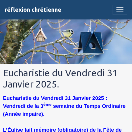
réflexion chrétienne
Eucharistie du Vendredi 31
Janvier 2025.
Eucharistie du Vendredi 31 Janvier 2025 :
ème
Vendredi de la 3
semaine du Temps Ordinaire
(Année impaire).
L’Église fait mémoire (obligatoire) de la Fête de