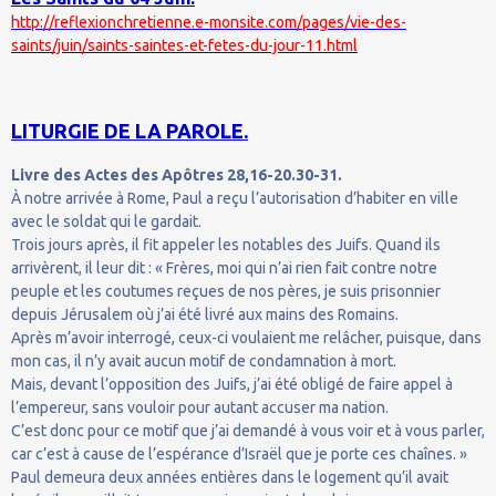
http://reflexionchretienne.e-monsite.com/pages/vie-des-
saints/juin/saints-saintes-et-fetes-du-jour-11.html
LITURGIE DE LA PAROLE.
Livre des Actes des Apôtres 28,16-20.30-31.
À notre arrivée à Rome, Paul a reçu l’autorisation d’habiter en ville
avec le soldat qui le gardait.
Trois jours après, il fit appeler les notables des Juifs. Quand ils
arrivèrent, il leur dit : « Frères, moi qui n’ai rien fait contre notre
peuple et les coutumes reçues de nos pères, je suis prisonnier
depuis Jérusalem où j’ai été livré aux mains des Romains.
Après m’avoir interrogé, ceux-ci voulaient me relâcher, puisque, dans
mon cas, il n’y avait aucun motif de condamnation à mort.
Mais, devant l’opposition des Juifs, j’ai été obligé de faire appel à
l’empereur, sans vouloir pour autant accuser ma nation.
C’est donc pour ce motif que j’ai demandé à vous voir et à vous parler,
car c’est à cause de l’espérance d’Israël que je porte ces chaînes. »
Paul demeura deux années entières dans le logement qu’il avait