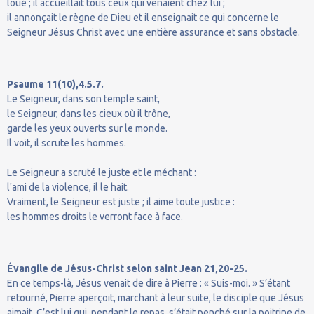
loué ; il accueillait tous ceux qui venaient chez lui ;
il annonçait le règne de Dieu et il enseignait ce qui concerne le
Seigneur Jésus Christ avec une entière assurance et sans obstacle.
Psaume 11(10),4.5.7.
Le Seigneur, dans son temple saint,
le Seigneur, dans les cieux où il trône,
garde les yeux ouverts sur le monde.
Il voit, il scrute les hommes.
Le Seigneur a scruté le juste et le méchant :
l'ami de la violence, il le hait.
Vraiment, le Seigneur est juste ; il aime toute justice :
les hommes droits le verront face à face.
Évangile de Jésus-Christ selon saint Jean 21,20-25.
En ce temps-là, Jésus venait de dire à Pierre : « Suis-moi. » S’étant
retourné, Pierre aperçoit, marchant à leur suite, le disciple que Jésus
aimait. C’est lui qui, pendant le repas, s’était penché sur la poitrine de