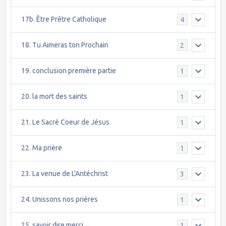
17b. Être Prêtre Catholique
4
18. Tu Aimeras ton Prochain
2
19. conclusion première partie
1
20. la mort des saints
1
21. Le Sacré Coeur de Jésus
1
22. Ma prière
1
23. La venue de L'Antéchrist
3
24. Unissons nos prières
1
25. savoir dire merci
1