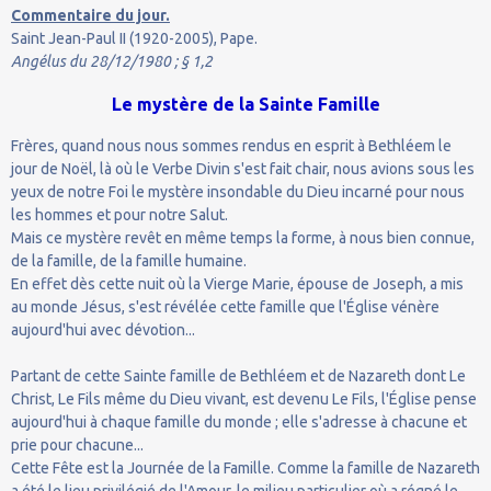
Commentaire du jour.
Saint Jean-Paul II (1920-2005), Pape.
Angélus du 28/12/1980 ; § 1,2
Le mystère de la Sainte Famille
Frères, quand nous nous sommes rendus en esprit à Bethléem le
jour de Noël, là où le Verbe Divin s'est fait chair, nous avions sous les
yeux de notre Foi le mystère insondable du Dieu incarné pour nous
les hommes et pour notre Salut.
Mais ce mystère revêt en même temps la forme, à nous bien connue,
de la famille, de la famille humaine.
En effet dès cette nuit où la Vierge Marie, épouse de Joseph, a mis
au monde Jésus, s'est révélée cette famille que l'Église vénère
aujourd'hui avec dévotion...
Partant de cette Sainte famille de Bethléem et de Nazareth dont Le
Christ, Le Fils même du Dieu vivant, est devenu Le Fils, l'Église pense
aujourd'hui à chaque famille du monde ; elle s'adresse à chacune et
prie pour chacune...
Cette Fête est la Journée de la Famille. Comme la famille de Nazareth
a été le lieu privilégié de l'Amour, le milieu particulier où a régné le