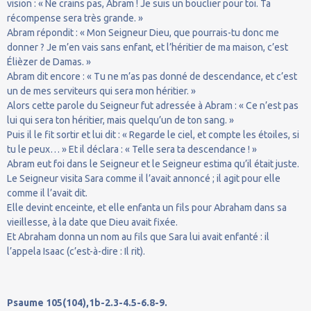
vision : « Ne crains pas, Abram ! Je suis un bouclier pour toi. Ta
récompense sera très grande. »
Abram répondit : « Mon Seigneur Dieu, que pourrais-tu donc me
donner ? Je m’en vais sans enfant, et l’héritier de ma maison, c’est
Élièzer de Damas. »
Abram dit encore : « Tu ne m’as pas donné de descendance, et c’est
un de mes serviteurs qui sera mon héritier. »
Alors cette parole du Seigneur fut adressée à Abram : « Ce n’est pas
lui qui sera ton héritier, mais quelqu’un de ton sang. »
Puis il le fit sortir et lui dit : « Regarde le ciel, et compte les étoiles, si
tu le peux… » Et il déclara : « Telle sera ta descendance ! »
Abram eut foi dans le Seigneur et le Seigneur estima qu’il était juste.
Le Seigneur visita Sara comme il l’avait annoncé ; il agit pour elle
comme il l’avait dit.
Elle devint enceinte, et elle enfanta un fils pour Abraham dans sa
vieillesse, à la date que Dieu avait fixée.
Et Abraham donna un nom au fils que Sara lui avait enfanté : il
l’appela Isaac (c’est-à-dire : Il rit).
Psaume 105(104),1b-2.3-4.5-6.8-9.