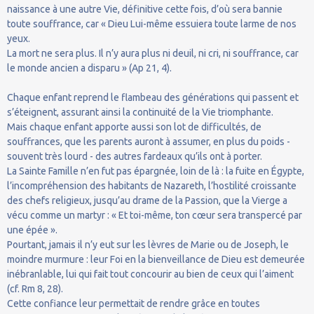
naissance à une autre Vie, définitive cette fois, d’où sera bannie
toute souffrance, car « Dieu Lui-même essuiera toute larme de nos
yeux.
La mort ne sera plus. Il n’y aura plus ni deuil, ni cri, ni souffrance, car
le monde ancien a disparu » (Ap 21, 4).
Chaque enfant reprend le flambeau des générations qui passent et
s’éteignent, assurant ainsi la continuité de la Vie triomphante.
Mais chaque enfant apporte aussi son lot de difficultés, de
souffrances, que les parents auront à assumer, en plus du poids -
souvent très lourd - des autres fardeaux qu’ils ont à porter.
La Sainte Famille n’en fut pas épargnée, loin de là : la fuite en Égypte,
l’incompréhension des habitants de Nazareth, l’hostilité croissante
des chefs religieux, jusqu’au drame de la Passion, que la Vierge a
vécu comme un martyr : « Et toi-même, ton cœur sera transpercé par
une épée ».
Pourtant, jamais il n’y eut sur les lèvres de Marie ou de Joseph, le
moindre murmure : leur Foi en la bienveillance de Dieu est demeurée
inébranlable, lui qui fait tout concourir au bien de ceux qui l’aiment
(cf. Rm 8, 28).
Cette confiance leur permettait de rendre grâce en toutes