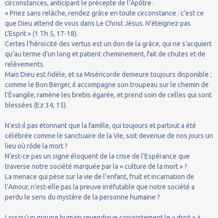
circonstances, anticipant le précepte de l’Apôtre :
« Priez sans relâche, rendez grâce en toute circonstance : c’est ce
que Dieu attend de vous dans Le Christ Jésus. N’éteignez pas
L’Esprit » (1 Th 5, 17-18).
Certes l’héroïcité des vertus est un don de la grâce, qui ne s’acquiert
qu’au terme d’un long et patient cheminement, fait de chutes et de
relèvements.
Mais Dieu est fidèle, et sa Miséricorde demeure toujours disponible ;
comme le Bon Berger, il accompagne son troupeau sur le chemin de
l’Évangile, ramène les brebis égarée, et prend soin de celles qui sont
blessées (Ez 34, 15).
N’est-il pas étonnant que la famille, qui toujours et partout a été
célébrée comme le sanctuaire de la Vie, soit devenue de nos jours un
lieu où rôde la mort ?
N’est-ce pas un signe éloquent de la crise de l’Espérance que
traverse notre société marquée par la « culture de la mort » ?
La menace qui pèse sur la vie de l’enfant, fruit et incarnation de
l’Amour, n’est-elle pas la preuve irréfutable que notre société a
perdu le sens du mystère de la personne humaine ?
Lorsqu’un groupe humain revendique conjointement le « droit » à