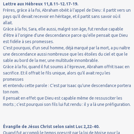
Lettre aux Hébreux 11,8.11-12.17-19.
Frères, grâce à la foi, Abraham obéit à l’appel de Dieu : il partit vers un
pays qu’il devait recevoir en héritage, et il partit sans savoir où il
allait.
Grâce à la foi, Sara, elle aussi, malgré son âge, fut rendue capable
d’être à l’origine d’une descendance parce qu’elle pensait que Dieu
est fidèle à ses promesses.
C’est pourquoi, d’un seul homme, déjà marqué par la mort, a pu naître
une descendance aussi nombreuse que les étoiles du ciel et que le
sable au bord de la mer, une multitude innombrable.
Grâce à la foi, quand il fut soumis à l’épreuve, Abraham offrit Isaac en
sacrifice. Et il offrait le fils unique, alors qu’il avait reçu les
promesses
et entendu cette parole : C’est par Isaac qu’une descendance portera
ton nom.
Il pensait en effet que Dieu est capable même de ressusciter les
morts ; c’est pourquoi son fils lui fut rendu : il y a là une préfiguration.
Évangile de Jésus Christ selon saint Luc 2,22-40.
Quand fut accompli le temps prescrit par la loi de Moïse pour la