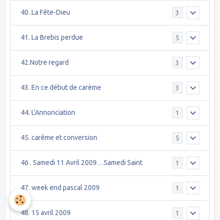
40. La Fête-Dieu
3
41. La Brebis perdue
5
42.Notre regard
3
43. En ce début de carème
3
44. L'Annonciation
1
45. carême et conversion
5
46 . Samedi 11 Avril 2009…Samedi Saint
1
47. week end pascal 2009
1
48. 15 avril 2009
1