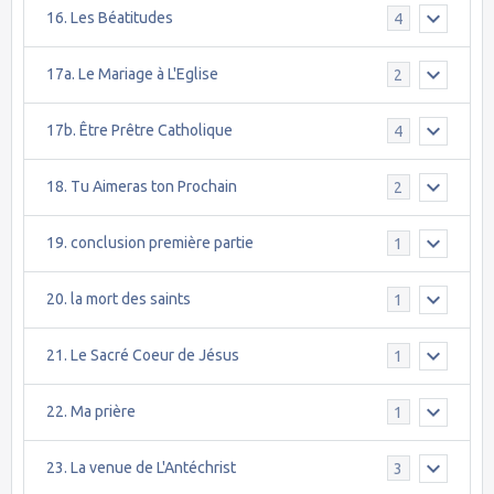
16. Les Béatitudes
4
17a. Le Mariage à L'Eglise
2
17b. Être Prêtre Catholique
4
18. Tu Aimeras ton Prochain
2
19. conclusion première partie
1
20. la mort des saints
1
21. Le Sacré Coeur de Jésus
1
22. Ma prière
1
23. La venue de L'Antéchrist
3