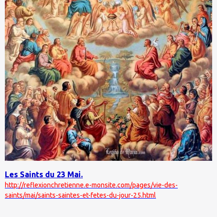
Les Saints du 23 Mai.
http://reflexionchretienne.e-monsite.com/pages/vie-des-
saints/mai/saints-saintes-et-fetes-du-jour-25.html