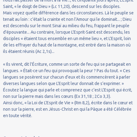
Saint, « le doigt de Dieu » (Lc 11,20), descend sur les disciples.
Mais voyez quelle différence dans les circonstances. Là le peuple se
tenait au loin : c'était la crainte et non l'Amour qui le dominait... ; Dieu
est descendu sur le mont Sinaï au milieu du feu, frappant le peuple
d'épouvante... Au contraire, lorsque L'Esprit-Saint est descendu, les
disciples « étaient tous ensemble en un même lieu », et L'Esprit, loin
de les effrayer du haut de la montagne, est entré dans la maison où
ils étaient réunis (Ac 2,1s)...
« Ils virent, dit l'Écriture, comme un sorte de feu qui se partageait en
langues. » Était-ce un feu qui provoquait la peur ? Pas du tout. « Ces
langues se posèrent sur chacun d'eux et ils commencèrent à parler
diverses langues selon que L'Esprit leur donnait de s'exprimer. »
Écoutez la langue qui parle et comprenez que c'est L'Esprit qui écrit,
non sur la pierre mais dans les cœurs (Ex 31,18 ; 2Co 3,3).
Ainsi donc, « la Loi de L'Esprit de Vie » (Rm 8,2), écrite dans le cœur et
non sur la pierre, est en Jésus-Christ en qui la Pâque a été Célébrée
en toute vérité.