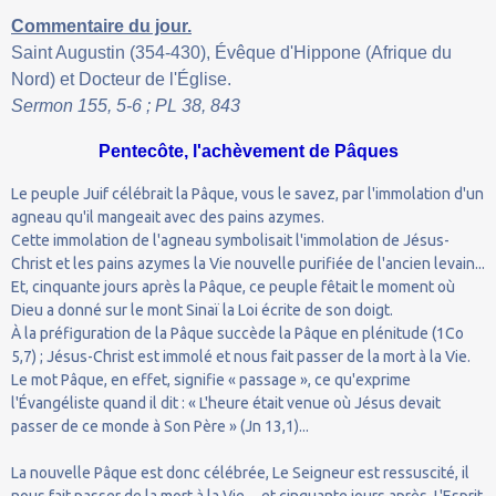
Commentaire du jour.
Saint Augustin (354-430), Évêque d'Hippone (Afrique du
Nord) et Docteur de l'Église.
Sermon 155, 5-6 ; PL 38, 843
Pentecôte, l'achèvement de Pâques
Le peuple Juif célébrait la Pâque, vous le savez, par l'immolation d'un
agneau qu'il mangeait avec des pains azymes.
Cette immolation de l'agneau symbolisait l'immolation de Jésus-
Christ et les pains azymes la Vie nouvelle purifiée de l'ancien levain...
Et, cinquante jours après la Pâque, ce peuple fêtait le moment où
Dieu a donné sur le mont Sinaï la Loi écrite de son doigt.
À la préfiguration de la Pâque succède la Pâque en plénitude (1Co
5,7) ; Jésus-Christ est immolé et nous fait passer de la mort à la Vie.
Le mot Pâque, en effet, signifie « passage », ce qu'exprime
l'Évangéliste quand il dit : « L'heure était venue où Jésus devait
passer de ce monde à Son Père » (Jn 13,1)...
La nouvelle Pâque est donc célébrée, Le Seigneur est ressuscité, il
nous fait passer de la mort à la Vie..., et cinquante jours après, L'Esprit