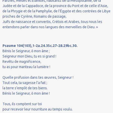
Parthes, Mèdes et Élamites, habitants de la Mésopotamie, de la
Judée et de la Cappadoce, de la province du Pont et de celle d’Asie,
de la Phrygie et de la Pamphylie, de l’Égypte et des contrées de Libye
proches de Cyrène, Romains de passage,
Juifs de naissance et convertis, Crétois et Arabes, tous nous les
entendons parler dans nos langues des merveilles de Dieu. »
Psaume 104(103),1-2a.24.35c.27-28.29bc.30.
Bénis le Seigneur, ô mon âme ;
Seigneur mon Dieu, tu es si grand !
Revêtu de magnificence,
tu as pour manteau la lumière !
Quelle profusion dans tes œuvres, Seigneur !
Tout cela, ta sagesse l'a fait ;
la terre s'emplit de tes biens.
Bénis le Seigneur, ô mon âme !
Tous, ils comptent sur toi
pour recevoir leur nourriture au temps voulu.