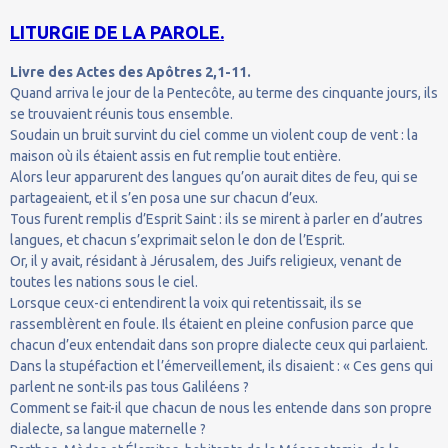
LITURGIE DE LA PAROLE.
Livre des Actes des Apôtres 2,1-11.
Quand arriva le jour de la Pentecôte, au terme des cinquante jours, ils
se trouvaient réunis tous ensemble.
Soudain un bruit survint du ciel comme un violent coup de vent : la
maison où ils étaient assis en fut remplie tout entière.
Alors leur apparurent des langues qu’on aurait dites de feu, qui se
partageaient, et il s’en posa une sur chacun d’eux.
Tous furent remplis d’Esprit Saint : ils se mirent à parler en d’autres
langues, et chacun s’exprimait selon le don de l’Esprit.
Or, il y avait, résidant à Jérusalem, des Juifs religieux, venant de
toutes les nations sous le ciel.
Lorsque ceux-ci entendirent la voix qui retentissait, ils se
rassemblèrent en foule. Ils étaient en pleine confusion parce que
chacun d’eux entendait dans son propre dialecte ceux qui parlaient.
Dans la stupéfaction et l’émerveillement, ils disaient : « Ces gens qui
parlent ne sont-ils pas tous Galiléens ?
Comment se fait-il que chacun de nous les entende dans son propre
dialecte, sa langue maternelle ?