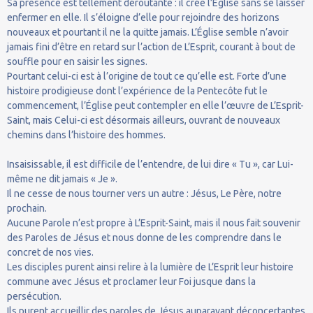
Sa présence est tellement déroutante : il crée l’Église sans se laisser
enfermer en elle. Il s’éloigne d’elle pour rejoindre des horizons
nouveaux et pourtant il ne la quitte jamais. L’Église semble n’avoir
jamais fini d’être en retard sur l’action de L’Esprit, courant à bout de
souffle pour en saisir les signes.
Pourtant celui-ci est à l’origine de tout ce qu’elle est. Forte d’une
histoire prodigieuse dont l’expérience de la Pentecôte fut le
commencement, l’Église peut contempler en elle l’œuvre de L’Esprit-
Saint, mais Celui-ci est désormais ailleurs, ouvrant de nouveaux
chemins dans l’histoire des hommes.
Insaisissable, il est difficile de l’entendre, de lui dire « Tu », car Lui-
même ne dit jamais « Je ».
Il ne cesse de nous tourner vers un autre : Jésus, Le Père, notre
prochain.
Aucune Parole n’est propre à L’Esprit-Saint, mais il nous fait souvenir
des Paroles de Jésus et nous donne de les comprendre dans le
concret de nos vies.
Les disciples purent ainsi relire à la lumière de L’Esprit leur histoire
commune avec Jésus et proclamer leur Foi jusque dans la
persécution.
Ils purent accueillir des paroles de Jésus auparavant déconcertantes