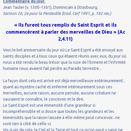
Commentaire du jour.
Jean Tauler (v. 1300-1361), Dominicain à Strasbourg.
Sermon 26, 2e pour la Pentecôte (trad. Cerf 1991, p. 192 rev.)
« Ils furent tous remplis du Saint Esprit et ils
commencèrent à parler des merveilles de Dieu » (Ac
2,4.11)
Voici le bel anniversaire du jour où Le Saint Esprit a été envoyé aux
saints disciples et à tous ceux qui étaient réunis avec eux, du jour où
nous a été rendu le beau trésor que la ruse de l'Ennemi et l'infirmité
humaine nous avaient fait perdre au Paradis terrestre...
La façon dont cela est arrivé est déjà merveilleuse extérieurement ;
quant au mystère caché et enfermé intérieurement sous ces
merveilles, aucune raison, aucune pensée, aucune créature ne
sauraient le connaître, le concevoir et le dire.
Le Saint Esprit est une immensité d'une grandeur si
incompréhensible et si douce que toutes les grandeurs et les
immensités que la raison laissée à elle-même peut concevoir...ne
sont rien à côté de celle-ci.
Vis-à-vis de cela, le Ciel et la Terre et tout ce qu'on peut y saisir ne