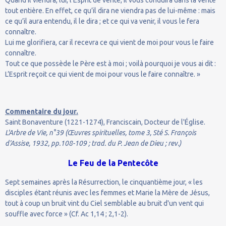
tout entière. En effet, ce qu’il dira ne viendra pas de lui-même : mais
ce qu’il aura entendu, il le dira ; et ce qui va venir, il vous le fera
connaître.
Lui me glorifiera, car il recevra ce qui vient de moi pour vous le faire
connaître.
Tout ce que possède le Père est à moi ; voilà pourquoi je vous ai dit :
L’Esprit reçoit ce qui vient de moi pour vous le faire connaître. »
Commentaire du jour.
Saint Bonaventure (1221-1274), Franciscain, Docteur de l'Église.
L'Arbre de Vie, n°39 (Œuvres spirituelles, tome 3, Sté S. François
d'Assise, 1932, pp.108-109 ; trad. du P. Jean de Dieu ; rev.)
Le Feu de la Pentecôte
Sept semaines après la Résurrection, le cinquantième jour, « les
disciples étant réunis avec les femmes et Marie la Mère de Jésus,
tout à coup un bruit vint du Ciel semblable au bruit d'un vent qui
souffle avec force » (Cf. Ac 1,14 ; 2,1-2).