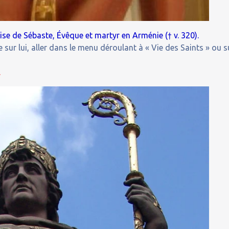
ise de Sébaste, Évêque et martyr en Arménie († v. 320).
 sur lui, aller dans le menu déroulant à « Vie des Saints » ou s
.