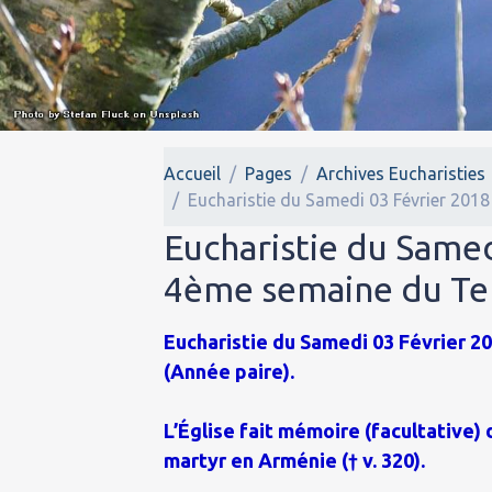
Accueil
Pages
Archives Eucharisties
Eucharistie du Samedi 03 Février 2018
Eucharistie du Samed
4ème semaine du Tem
Eucharistie du Samedi 03 Février 20
(Année paire).
L’Église fait mémoire (facultative)
martyr en Arménie († v. 320).