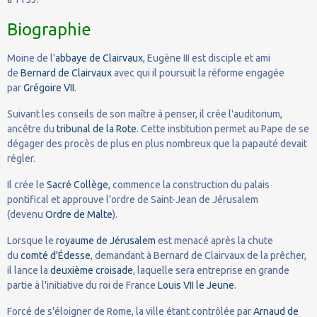
Biographie
Moine de l'
abbaye de Clairvaux
, Eugène III est disciple et ami
de
Bernard de Clairvaux
avec qui il poursuit la réforme engagée
par
Grégoire VII
.
Suivant les conseils de son maître à penser, il crée l'auditorium,
ancêtre du
tribunal de la Rote
. Cette institution permet au Pape de se
dégager des procès de plus en plus nombreux que la papauté devait
régler.
Il crée le
Sacré Collège
, commence la construction du palais
pontifical et approuve l'ordre de Saint-Jean de Jérusalem
(devenu
Ordre de Malte
).
Lorsque le
royaume de Jérusalem
est menacé après la chute
du
comté d'Édesse
, demandant à Bernard de Clairvaux de la prêcher,
il lance la
deuxième croisade
, laquelle sera entreprise en grande
partie à l'initiative du roi de France
Louis VII le Jeune
.
Forcé de s'éloigner de Rome, la ville étant contrôlée par
Arnaud de