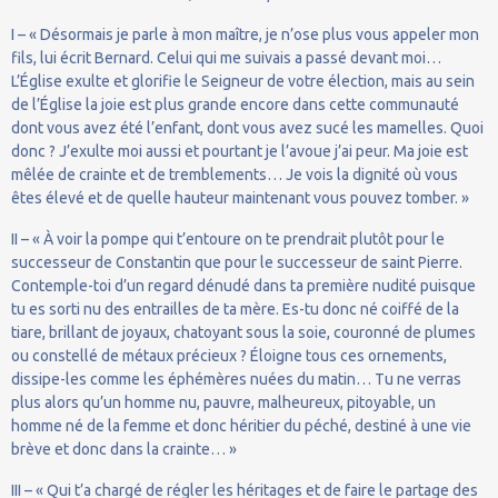
I – « Désormais je parle à mon maître, je n’ose plus vous appeler mon
fils, lui écrit Bernard. Celui qui me suivais a passé devant moi…
L’Église exulte et glorifie le Seigneur de votre élection, mais au sein
de l’Église la joie est plus grande encore dans cette communauté
dont vous avez été l’enfant, dont vous avez sucé les mamelles. Quoi
donc ? J’exulte moi aussi et pourtant je l’avoue j’ai peur. Ma joie est
mêlée de crainte et de tremblements… Je vois la dignité où vous
êtes élevé et de quelle hauteur maintenant vous pouvez tomber. »
II – « À voir la pompe qui t’entoure on te prendrait plutôt pour le
successeur de Constantin que pour le successeur de saint Pierre.
Contemple-toi d’un regard dénudé dans ta première nudité puisque
tu es sorti nu des entrailles de ta mère. Es-tu donc né coiffé de la
tiare, brillant de joyaux, chatoyant sous la soie, couronné de plumes
ou constellé de métaux précieux ? Éloigne tous ces ornements,
dissipe-les comme les éphémères nuées du matin… Tu ne verras
plus alors qu’un homme nu, pauvre, malheureux, pitoyable, un
homme né de la femme et donc héritier du péché, destiné à une vie
brève et donc dans la crainte… »
III – « Qui t’a chargé de régler les héritages et de faire le partage des