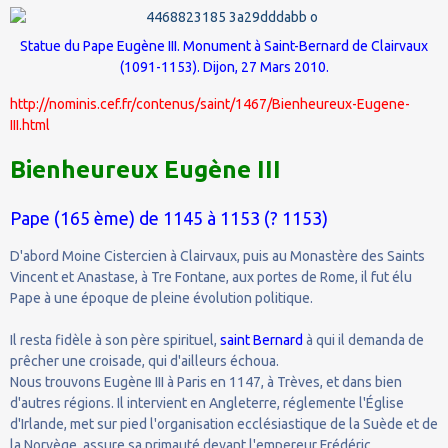
Statue du Pape Eugène III. Monument à Saint-Bernard de Clairvaux
(1091-1153). Dijon, 27 Mars 2010.
http://nominis.cef.fr/contenus/saint/1467/Bienheureux-Eugene-
III.html
Bienheureux Eugène III
Pape (165 ème) de 1145 à 1153 (? 1153)
D'abord Moine Cistercien à Clairvaux, puis au Monastère des Saints
Vincent et Anastase, à Tre Fontane, aux portes de Rome, il fut élu
Pape à une époque de pleine évolution politique.
Il resta fidèle à son père spirituel,
saint Bernard
à qui il demanda de
prêcher une croisade, qui d'ailleurs échoua.
Nous trouvons Eugène III à Paris en 1147, à Trèves, et dans bien
d'autres régions. Il intervient en Angleterre, réglemente l'Église
d'Irlande, met sur pied l'organisation ecclésiastique de la Suède et de
la Norvège, assure sa primauté devant l'empereur Frédéric