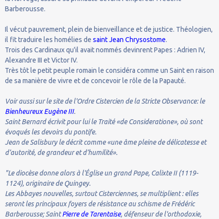
Barberousse.
Il vécut pauvrement, plein de bienveillance et de justice. Théologien,
il fit traduire les homélies de
saint Jean Chrysostome
.
Trois des Cardinaux qu'il avait nommés devinrent Papes : Adrien IV,
Alexandre III et Victor IV.
Très tôt le petit peuple romain le considéra comme un Saint en raison
de sa manière de vivre et de concevoir le rôle de la Papauté.
Voir aussi sur le site de l'Ordre Cistercien de la Stricte Observance: le
Bienheureux Eugène III
.
Saint Bernard écrivit pour lui le Traité «de Consideratione», où sont
évoqués les devoirs du pontife.
Jean de Salisbury le décrit comme «une âme pleine de délicatesse et
d’autorité, de grandeur et d’humilité».
"Le diocèse donne alors à l'Église un grand Pape, Calixte II (1119-
1124), originaire de Quingey.
Les Abbayes nouvelles, surtout Cisterciennes, se multiplient : elles
seront les principaux foyers de résistance au schisme de Frédéric
Barberousse; Saint
Pierre de Tarentaise
, défenseur de l'orthodoxie,