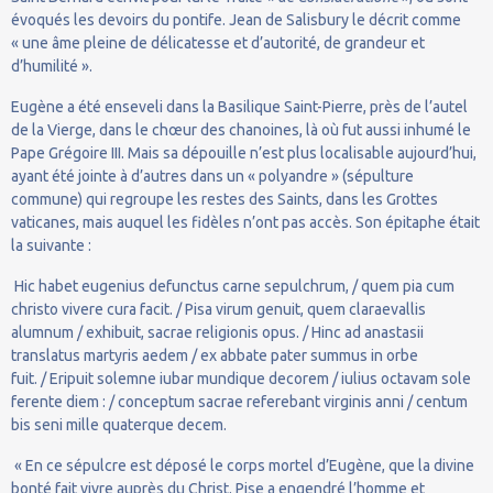
évoqués les devoirs du pontife. Jean de Salisbury le décrit comme
« une âme pleine de délicatesse et d’autorité, de grandeur et
d’humilité ».
Eugène a été enseveli dans la Basilique Saint-Pierre, près de l’autel
de la Vierge, dans le chœur des chanoines, là où fut aussi inhumé le
Pape Grégoire III. Mais sa dépouille n’est plus localisable aujourd’hui,
ayant été jointe à d’autres dans un « polyandre » (sépulture
commune) qui regroupe les restes des Saints, dans les Grottes
vaticanes, mais auquel les fidèles n’ont pas accès. Son épitaphe était
la suivante :
Hic habet eugenius defunctus carne sepulchrum, / quem pia cum
christo vivere cura facit. / Pisa virum genuit, quem claraevallis
alumnum / exhibuit, sacrae religionis opus. / Hinc ad anastasii
translatus martyris aedem / ex abbate pater summus in orbe
fuit. / Eripuit solemne iubar mundique decorem / iulius octavam sole
ferente diem : / conceptum sacrae referebant virginis anni / centum
bis seni mille quaterque decem.
« En ce sépulcre est déposé le corps mortel d’Eugène, que la divine
bonté fait vivre auprès du Christ. Pise a engendré l’homme et