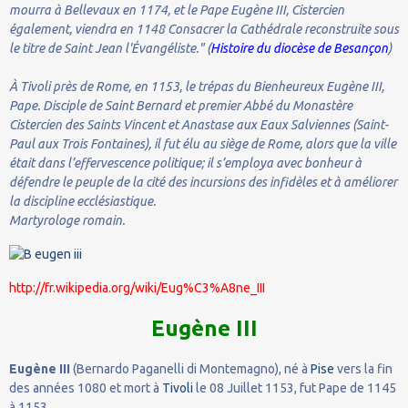
mourra à Bellevaux en 1174, et le Pape Eugène III, Cistercien
également, viendra en 1148 Consacrer la Cathédrale reconstruite sous
le titre de Saint Jean l'Évangéliste." (
Histoire du diocèse de Besançon
)
À Tivoli près de Rome, en 1153, le trépas du Bienheureux Eugène III,
Pape. Disciple de Saint Bernard et premier Abbé du Monastère
Cistercien des Saints Vincent et Anastase aux Eaux Salviennes (Saint-
Paul aux Trois Fontaines), il fut élu au siège de Rome, alors que la ville
était dans l’effervescence politique; il s’employa avec bonheur à
défendre le peuple de la cité des incursions des infidèles et à améliorer
la discipline ecclésiastique.
Martyrologe romain.
http://fr.wikipedia.org/wiki/Eug%C3%A8ne_III
Eugène III
Eugène III
(Bernardo Paganelli di Montemagno), né à
Pise
vers la fin
des années 1080 et mort à
Tivoli
le 08 Juillet 1153, fut Pape de 1145
à 1153.