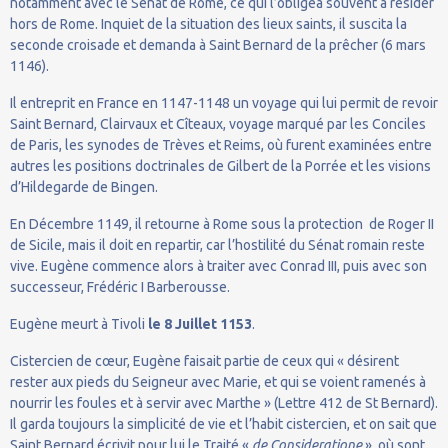
notamment avec le Sénat de Rome, ce qui l’obligea souvent à résider
hors de Rome. Inquiet de la situation des lieux saints, il suscita la
seconde croisade et demanda à Saint Bernard de la prêcher (6 mars
1146).
Il entreprit en France en 1147-1148 un voyage qui lui permit de revoir
Saint Bernard, Clairvaux et Cîteaux, voyage marqué par les Conciles
de Paris, les synodes de Trèves et Reims, où furent examinées entre
autres les positions doctrinales de Gilbert de la Porrée et les visions
d’Hildegarde de Bingen.
En Décembre 1149, il retourne à Rome sous la protection de Roger II
de Sicile, mais il doit en repartir, car l’hostilité du Sénat romain reste
vive. Eugène commence alors à traiter avec Conrad III, puis avec son
successeur, Frédéric I Barberousse.
Eugène meurt à Tivoli
le 8 Juillet 1153
.
Cistercien de cœur, Eugène faisait partie de ceux qui « désirent
rester aux pieds du Seigneur avec Marie, et qui se voient ramenés à
nourrir les foules et à servir avec Marthe » (Lettre 412 de St Bernard).
Il garda toujours la simplicité de vie et l’habit cistercien, et on sait que
Saint Bernard écrivit pour lui le Traité «
de Consideratione
», où sont