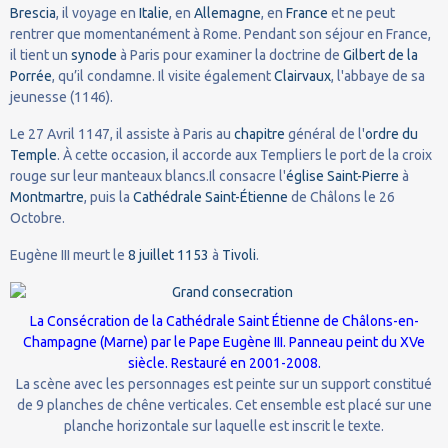
Brescia
, il voyage en
Italie
, en
Allemagne
, en
France
et ne peut
rentrer que momentanément à Rome. Pendant son séjour en France,
il tient un
synode
à Paris pour examiner la doctrine de
Gilbert de la
Porrée
, qu’il condamne. Il visite également
Clairvaux
, l'abbaye de sa
jeunesse (1146).
Le 27 Avril 1147, il assiste à Paris au
chapitre
général de l'
ordre du
Temple
. À cette occasion, il accorde aux Templiers le port de la croix
rouge sur leur manteaux blancs.Il consacre l'
église Saint-Pierre
à
Montmartre
, puis la
Cathédrale Saint-Étienne
de Châlons le 26
Octobre.
Eugène III meurt le
8
juillet
1153
à
Tivoli
.
La Consécration de la Cathédrale Saint Étienne de Châlons-en-
Champagne (Marne) par le Pape Eugène III. Panneau peint du XVe
siècle. Restauré en 2001-2008.
La scène avec les personnages est peinte sur un support constitué
de 9 planches de chêne verticales. Cet ensemble est placé sur une
planche horizontale sur laquelle est inscrit le texte.