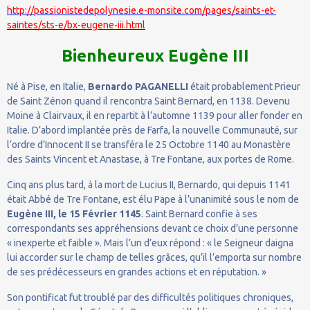
http://passionistedepolynesie.e-monsite.com/pages/saints-et-
saintes/sts-e/bx-eugene-iii.html
Bienheureux Eugène III
Né à Pise, en Italie,
Bernardo PAGANELLI
était probablement Prieur
de Saint Zénon quand il rencontra Saint Bernard, en 1138. Devenu
Moine à Clairvaux, il en repartit à l’automne 1139 pour aller fonder en
Italie. D’abord implantée près de Farfa, la nouvelle Communauté, sur
l’ordre d’Innocent II se transféra le 25 Octobre 1140 au Monastère
des Saints Vincent et Anastase, à Tre Fontane, aux portes de Rome.
Cinq ans plus tard, à la mort de Lucius II, Bernardo, qui depuis 1141
était Abbé de Tre Fontane, est élu Pape à l’unanimité sous le nom de
Eugène III, le 15 Février 1145
. Saint Bernard confie à ses
correspondants ses appréhensions devant ce choix d’une personne
« inexperte et faible ». Mais l’un d’eux répond : « le Seigneur daigna
lui accorder sur le champ de telles grâces, qu’il l’emporta sur nombre
de ses prédécesseurs en grandes actions et en réputation. »
Son pontificat fut troublé par des difficultés politiques chroniques,