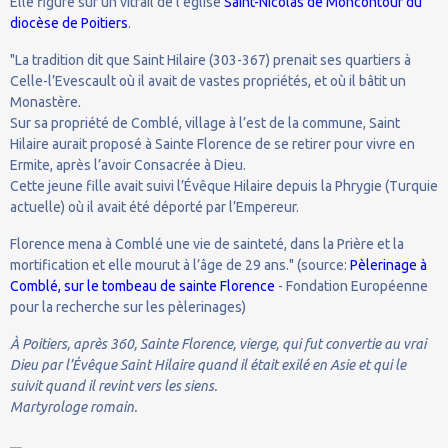
Elle figure sur un vitrail de l'église
Saint-Nicolas de Moncontour du
diocèse de Poitiers
.
"La tradition dit que Saint Hilaire (303-367) prenait ses quartiers à
Celle-l’Evescault où il avait de vastes propriétés, et où il bâtit un
Monastère.
Sur sa propriété de Comblé, village à l’est de la commune, Saint
Hilaire aurait proposé à Sainte Florence de se retirer pour vivre en
Ermite, après l’avoir Consacrée à Dieu.
Cette jeune fille avait suivi l’Évêque Hilaire depuis la Phrygie (Turquie
actuelle) où il avait été déporté par l’Empereur.
Florence mena à Comblé une vie de sainteté, dans la Prière et la
mortification et elle mourut à l’âge de 29 ans." (source:
Pèlerinage à
Comblé, sur le tombeau de sainte Florence
- Fondation Européenne
pour la recherche sur les pèlerinages)
À Poitiers, après 360, Sainte Florence, vierge, qui fut convertie au vrai
Dieu par l’Évêque Saint Hilaire quand il était exilé en Asie et qui le
suivit quand il revint vers les siens.
Martyrologe romain.