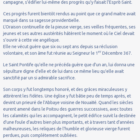
campagne, s'édifier lui-même des progrès qu'y faisait l'Esprit-Saint.
Ces progrès furent bientôt rendus au point que ce grand maitre avait
marqué dans sa sagesse providentielle.
L'Oraison continuelle de la pieuse vierge, ses veilles fréquentes, ses
jeunes et ses autres austérités hâtèrent le moment où le Ciel devait
s'ouvrir à cette vie angélique.
Elle ne vécut guère que six ou sept ans depuis sa réclusion
er
volontaire, et son âme fut réunie au Seigneur le 1
Décembre 367.
Le Saint Pontife qu'elle ne précéda guère que d'un an, lui donna une
sépulture digne d'elle et de lui dans ce même lieu qu'elle avait
sanctifié par un si admirable sacrifice.
Son corps y fut longtemps honoré, et des grâces miraculeuses y
attirèrent les fidè!es. Une église y fut bâtie peu de temps après, et
devint un prieuré de l'Abbaye voisine de NouaiIIé. Quand les siècles
eurent amené dans le Poitou des guerres successives, avec toutes
les calamités qui les accompagnent, le petit édifice suivit la destinée
d'une foule d'autres bien plus importants, et à travers tant d'années
malheureuses, les reliques de l'humble et glorieuse vierge furent
perdues, puis complètement oubliées.