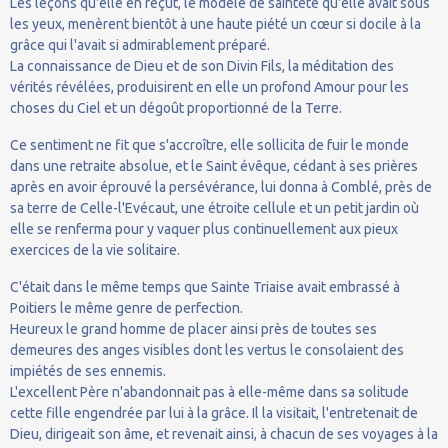
Les leçons qu'elle en reçut, le modèle de sainteté qu'elle avait sous
les yeux, menèrent bientôt à une haute piété un cœur si docile à la
grâce qui l'avait si admirablement préparé.
La connaissance de Dieu et de son Divin Fils, la méditation des
vérités révélées, produisirent en elle un profond Amour pour les
choses du Ciel et un dégoût proportionné de la Terre.
Ce sentiment ne fit que s'accroître, elle sollicita de fuir le monde
dans une retraite absolue, et le Saint évêque, cédant à ses prières
après en avoir éprouvé la persévérance, lui donna à Comblé, près de
sa terre de Celle-l'Evécaut, une étroite cellule et un petit jardin où
elle se renferma pour y vaquer plus continuellement aux pieux
exercices de la vie solitaire.
C'était dans le même temps que Sainte Triaise avait embrassé à
Poitiers le même genre de perfection.
Heureux le grand homme de placer ainsi près de toutes ses
demeures des anges visibles dont les vertus le consolaient des
impiétés de ses ennemis.
L'excellent Père n'abandonnait pas à elle-même dans sa solitude
cette fille engendrée par lui à la grâce. Il la visitait, l'entretenait de
Dieu, dirigeait son âme, et revenait ainsi, à chacun de ses voyages à la