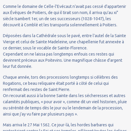
Comme le domaine de Celle-l'Evécaut n'avait pas cessé d'appartenir
aux Évêques de Poitiers, de qui il tirait son nom, il arriva qu'au xi"
siècle Isambert 1er, un de ses successeurs (1028-1047), les
découvrit à Comblé et les transporta solennellement à Poitiers.
Déposées dans la Cathédrale sous le pavé, entre l'autel de la Sainte
Vierge et celui de Sainte Madeleine, une chapellenie fut annexée à
ce dernier, sous le vocable de Sainte-Florence.
Cependant on ne laissa pas longtemps enfouis ces restes qui
devinrent précieux aux Poitevins. Une magnifique châsse d'argent
leur fut donnée.
Chaque année, tors des processions longtemps si célèbres des
Rogations, ce beau reliquaire était porté à côté de celui qui
renfermait des restes de Saint Pierre.
On recourait aussi à la bonne Sainte dans les sécheresses et autres
calamités publiques, « pour avoir », comme dit un vieil historien, pluie
ou sérénité de temps dès le jour ou le lendemain de la procession,
ainsi que j'ay vu faire par plusieurs pays ».
Mais arriva le 27 Mai 1562. Ce jour-là, les hordes barbares qui
protestaient contre la Foi et ses temples, pillèrent toutes les églises