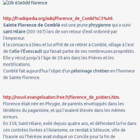
http://fr.wikipedia.org/wiki/Florence_de_Combl%C3%A9.
Sainte Florence de Comblé
est une jeune
phrygienne
qui a suivi
saint Hilaire
(303-367) lors de son retour d'exil ordonné par
l'empereur.
Il la consacra à Dieu et lui offrit de se retirer à Comblé, village à l'est
de
Celle-l'Évescault
qui faisait partie de ses nombreuses propriétés.
Elle y vécut jusqu'à l'âge de 29 ans dans les Prières et les
mortifications.
Comblé fait aujourd'hui l'objet d'un
pèlerinage
chrétien
en l'honneur
de Sainte Florence.
http://nouvl.evangelisation.free.fr/florence_de_poitiers.htm.
Florence était née en Phrygie, de parents enveloppés dans les
ténèbres du paganisme, et qui l'avaient élevée dans les mêmes
erreurs.
En 359, Saint Hilaire, exilé depuis quatre ans, et défendant la Foi dans
ces contrées livrées à l'Arianisme, se rendait à Séleucie, ville de
l'Isaurie où l'hérésie avait indiqué un Concile pour la fin de