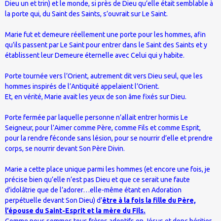
Dieu un et trin) et le monde, si près de Dieu qu’elle était semblable à
la porte qui, du Saint des Saints, s’ouvrait sur Le Saint.
Marie fut et demeure réellement une porte pour les hommes, afin
qu’ils passent par Le Saint pour entrer dans le Saint des Saints et y
établissent leur Demeure éternelle avec Celui qui y habite.
Porte tournée vers l’Orient, autrement dit vers Dieu seul, que les
hommes inspirés de l’Antiquité appelaient l’Orient.
Et, en vérité, Marie avait les yeux de son âme fixés sur Dieu.
Porte fermée par laquelle personne n’allait entrer hormis Le
Seigneur, pour l’Aimer comme Père, comme Fils et comme Esprit,
pour la rendre féconde sans lésion, pour se nourrir d’elle et prendre
corps, se nourrir devant Son Père Divin.
Marie a cette place unique parmi les hommes (et encore une fois, je
précise bien qu’elle n’est pas Dieu et que ce serait une faute
d’idolâtrie que de l’adorer…elle-même étant en Adoration
perpétuelle devant Son Dieu) d’
être à la fois la fille du Père,
l’épouse du Saint-Esprit et la mère du Fils.
Comme nous sommes tous frères adoptifs en Jésus et donc héritier