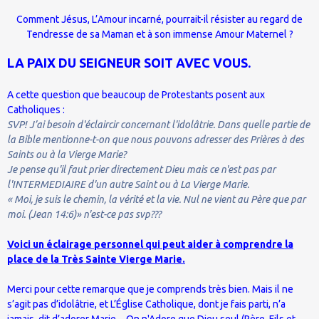
Comment Jésus, L’Amour incarné, pourrait-il résister au regard de
Tendresse de sa Maman et à son immense Amour Maternel ?
LA PAIX DU SEIGNEUR SOIT AVEC VOUS.
A cette question que beaucoup de Protestants posent aux
Catholiques :
SVP! J’ai besoin d'éclaircir concernant l'idolâtrie. Dans quelle partie de
la Bible mentionne-t-on que nous pouvons adresser des Prières à des
Saints ou à la Vierge Marie?
Je pense qu'il faut prier directement Dieu mais ce n'est pas par
l'INTERMEDIAIRE d'un autre Saint ou à La Vierge Marie.
« Moi, je suis le chemin, la vérité et la vie. Nul ne vient au Père que par
moi. (Jean 14:6)» n'est-ce pas svp???
Voici un éclairage personnel qui peut aider à comprendre la
place de la Très Sainte Vierge Marie.
Merci pour cette remarque que je comprends très bien. Mais il ne
s’agit pas d’idolâtrie, et L’Église Catholique, dont je fais parti, n’a
jamais, dit d’adorer Marie…On n'Adore que Dieu seul (Père, Fils et