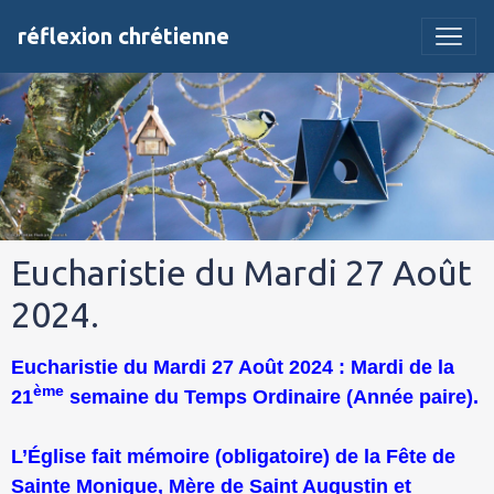
réflexion chrétienne
Eucharistie du Mardi 27 Août
2024.
Eucharistie du Mardi 27 Août 2024 : Mardi de la
ème
21
semaine du Temps Ordinaire (Année paire).
L’Église fait mémoire (obligatoire) de la Fête de
Sainte Monique, Mère de Saint Augustin et