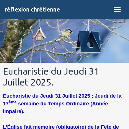
réflexion chrétienne
Eucharistie du Jeudi 31
Juillet 2025.
Eucharistie du Jeudi 31 Juillet 2025 : Jeudi de la
ème
17
semaine du Temps Ordinaire (Année
impaire).
L’Église fait mémoire (obligatoire) de la Fête de