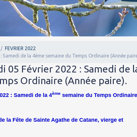
FEVRIER 2022
 : Samedi de la 4ème semaine du Temps Ordinaire (Année paire
i 05 Février 2022 : Samedi de l
ps Ordinaire (Année paire).
ème
022 : Samedi de la 4
semaine du Temps Ordinair
 de la Fête de Sainte Agathe de Catane, vierge et