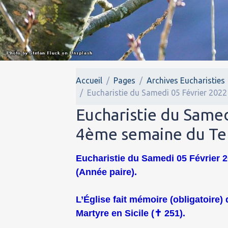
Accueil
Pages
Archives Eucharisties
Eucharistie du Samedi 05 Février 2022
Eucharistie du Samed
4ème semaine du Tem
Eucharistie du Samedi 05 Février 2
(Année paire).
L’Église fait mémoire (obligatoire)
Martyre en Sicile (
✝
251).