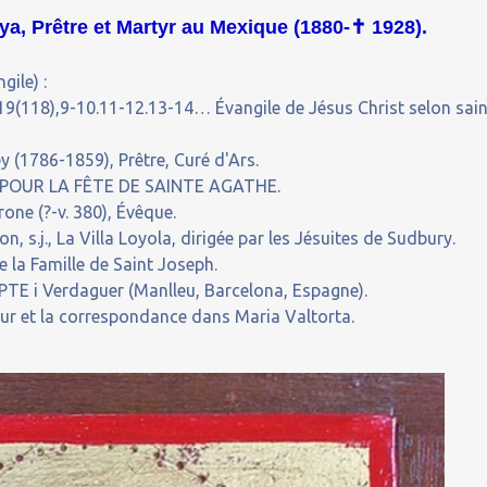
a, Prêtre et Martyr au Mexique (1880-
✝
1928).
gile) :
19(118),9-10.11-12.13-14… Évangile de Jésus Christ selon sain
(1786-1859), Prêtre, Curé d'Ars.
 POUR LA FÊTE DE SAINTE AGATHE.
ne (?-v. 380), Évêque.
s.j., La Villa Loyola, dirigée par les Jésuites de Sudbury.
 la Famille de Saint Joseph.
TE i Verdaguer (Manlleu, Barcelona, Espagne).
our et la correspondance dans Maria Valtorta.