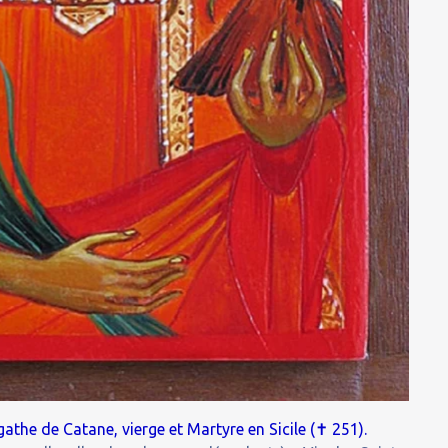
✝
athe de Catane, vierge et Martyre en Sicile (
251).