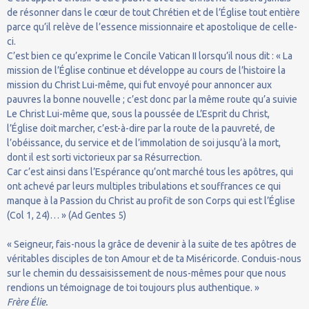
de résonner dans le cœur de tout Chrétien et de l’Église tout entière
parce qu’il relève de l’essence missionnaire et apostolique de celle-
ci.
C’est bien ce qu’exprime le Concile Vatican II lorsqu’il nous dit : « La
mission de l’Église continue et développe au cours de l’histoire la
mission du Christ Lui-même, qui fut envoyé pour annoncer aux
pauvres la bonne nouvelle ; c’est donc par la même route qu’a suivie
Le Christ Lui-même que, sous la poussée de L’Esprit du Christ,
l’Église doit marcher, c’est-à-dire par la route de la pauvreté, de
l’obéissance, du service et de l’immolation de soi jusqu’à la mort,
dont il est sorti victorieux par sa Résurrection.
Car c’est ainsi dans l’Espérance qu’ont marché tous les apôtres, qui
ont achevé par leurs multiples tribulations et souffrances ce qui
manque à la Passion du Christ au profit de son Corps qui est l’Église
(Col 1, 24)… » (Ad Gentes 5)
« Seigneur, fais-nous la grâce de devenir à la suite de tes apôtres de
véritables disciples de ton Amour et de ta Miséricorde. Conduis-nous
sur le chemin du dessaisissement de nous-mêmes pour que nous
rendions un témoignage de toi toujours plus authentique. »
Frère Élie.