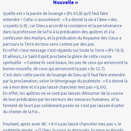
Nouvelle »
Quelle est « la parole de louange » (Ps 65,8) qu'il faut faire
entendre ? Celle-ci assurément : « Il a donné la vie à l'âme » des
croyants (v.9) ; car Dieu a accordé la constance et la persévérance
dans la profession de la Foi à la prédication des apôtres et à la
confession des Martyrs, et la prédication du Royaume des Cieux a
parcouru la Terre en tous sens comme par des pas.
En effet « leur message s'est répandu sur toute la Terre » (Ps 18,5).
Et ailleurs, Le Saint-Esprit proclame la gloire de cette course
spirituelle : « Comme ils sont beaux, les pas de ceux qui annoncent la
bonne nouvelle, de ceux qui annoncent la paix » (Is 52,7).
C'est donc cette parole de louange de Dieu qu'il faut faire entendre
par la proclamation, selon le témoignage du psalmiste : « Il a donné la
vie à mon âme et n'a pas laissé chanceler mes pas » (LXX).
En effet, les apôtres ne se sont pas laissés détourner de la course
de leur prédication par les terreurs des menaces humaines, et la
fermeté de leurs pas solidement posés ne s'est pas laissée écarter
du chemin de la Foi...
Pourtant, après avoir dit : « Il n'a pas laissé chanceler mes pas », le
psalmiste ajoute : « Ô Dieu, tu nous as éprouvés, tu nous as épurés