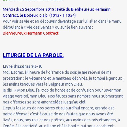
Mercredi 25 Septembre 2019 : Fête du Bienheureux Hermann
Contract, le Boiteux, o.s.b. (1013- † 1054).
Pour voir sa vie et en découvrir davantage sur lui, aller dans le menu
déroulant à « Vie des Saints » ou sur le lien suivant :
Bienheureux Hermann Contract.
LITURGIE DE LA PAROLE.
Livre d'Esdras 9,5-9.
Moi, Esdras, à l’heure de l’offrande du soir, je me relevai de ma
prostration ; le vêtement et le manteau déchirés, je tombai à genoux ;
les mains tendues vers le Seigneur mon Dieu,
je dis : « Mon Dieu, j’ai trop de honte et de confusion pour lever mon
visage vers toi, mon Dieu. Nos fautes sans nombre nous submergent,
nos offenses se sont amoncelées jusqu’au ciel.
Depuis les jours de nos pères et aujourd’hui encore, grande est
notre offense : c’est à cause de nos fautes que nous avons été
livrés, nous, nos rois et nos prêtres, aux mains des rois étrangers, à
l’épée, à la captivité, au pillage et à la honte, qui nous accablent