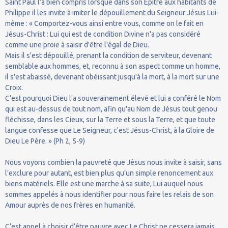
Saint Paul l’a bien compris lorsque dans son Épître aux habitants de
Philippe il les invite à imiter le dépouillement du Seigneur Jésus Lui-
même : « Comportez-vous ainsi entre vous, comme on le fait en
Jésus-Christ : Lui qui est de condition Divine n'a pas considéré
comme une proie à saisir d'être l'égal de Dieu.
Mais il s'est dépouillé, prenant la condition de serviteur, devenant
semblable aux hommes, et, reconnu à son aspect comme un homme,
il s'est abaissé, devenant obéissant jusqu'à la mort, à la mort sur une
Croix.
C'est pourquoi Dieu l'a souverainement élevé et lui a conféré le Nom
qui est au-dessus de tout nom, afin qu'au Nom de Jésus tout genou
fléchisse, dans les Cieux, sur la Terre et sous la Terre, et que toute
langue confesse que Le Seigneur, c'est Jésus-Christ, à la Gloire de
Dieu Le Père. » (Ph 2, 5-9)
Nous voyons combien la pauvreté que Jésus nous invite à saisir, sans
l’exclure pour autant, est bien plus qu’un simple renoncement aux
biens matériels. Elle est une marche à sa suite, Lui auquel nous
sommes appelés à nous identifier pour nous faire les relais de son
Amour auprès de nos frères en humanité.
C’est appel à choisir d’être pauvre avec Le Christ ne cessera jamais