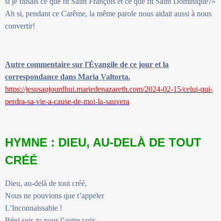
si je faisais ce que fit Saint François et ce que fit Saint Dominique?»
Ah si, pendant ce Carême, la même parole nous aidait aussi à nous
convertir!
Autre commentaire sur l'Évangile de ce jour et la
correspondance dans Maria Valtorta.
https://jesusaujourdhui.mariedenazareth.com/2024-02-15/celui-qui-
perdra-sa-vie-a-cause-de-moi-la-sauvera
HYMNE : DIEU, AU-DELÀ DE TOUT
CRÉÉ
Dieu, au-delà de tout créé,
Nous ne pouvions que t’appeler
L’Inconnaissable !
Béni sois-tu pour l’autre voix