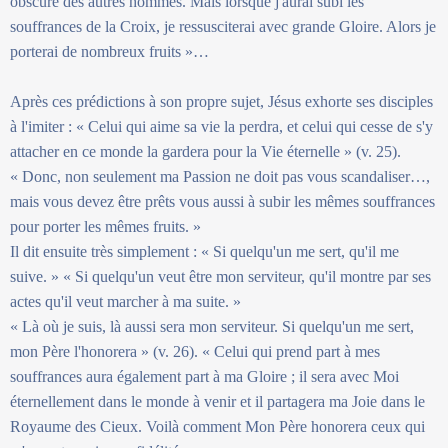
obscure des autres hommes. Mais lorsque j'aurai subi les
souffrances de la Croix, je ressusciterai avec grande Gloire. Alors je
porterai de nombreux fruits »…
Après ces prédictions à son propre sujet, Jésus exhorte ses disciples
à l'imiter : « Celui qui aime sa vie la perdra, et celui qui cesse de s'y
attacher en ce monde la gardera pour la Vie éternelle » (v. 25).
« Donc, non seulement ma Passion ne doit pas vous scandaliser…,
mais vous devez être prêts vous aussi à subir les mêmes souffrances
pour porter les mêmes fruits. »
Il dit ensuite très simplement : « Si quelqu'un me sert, qu'il me
suive. » « Si quelqu'un veut être mon serviteur, qu'il montre par ses
actes qu'il veut marcher à ma suite. »
« Là où je suis, là aussi sera mon serviteur. Si quelqu'un me sert,
mon Père l'honorera » (v. 26). « Celui qui prend part à mes
souffrances aura également part à ma Gloire ; il sera avec Moi
éternellement dans le monde à venir et il partagera ma Joie dans le
Royaume des Cieux. Voilà comment Mon Père honorera ceux qui