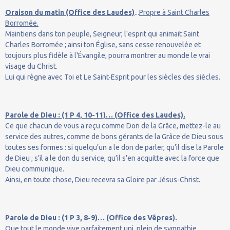
Oraison du matin (Office des Laudes)
...
Propre à Saint Charles
Borromée.
Maintiens dans ton peuple, Seigneur, l'esprit qui animait Saint
Charles Borromée ; ainsi ton Église, sans cesse renouvelée et
toujours plus fidèle à l'Évangile, pourra montrer au monde le vrai
visage du Christ.
Lui qui règne avec Toi et Le Saint-Esprit pour les siècles des siècles.
Parole de Dieu : (1 P 4, 10-11)… (Office des Laudes).
Ce que chacun de vous a reçu comme Don de la Grâce, mettez-le au
service des autres, comme de bons gérants de la Grâce de Dieu sous
toutes ses formes : si quelqu’un a le don de parler, qu’il dise la Parole
de Dieu ; s’il a le don du service, qu’il s’en acquitte avec la force que
Dieu communique.
Ainsi, en toute chose, Dieu recevra sa Gloire par Jésus-Christ.
Parole de Dieu : (1 P 3, 8-9)… (Office des Vêpres).
Que tout le monde vive parfaitement uni, plein de sympathie,