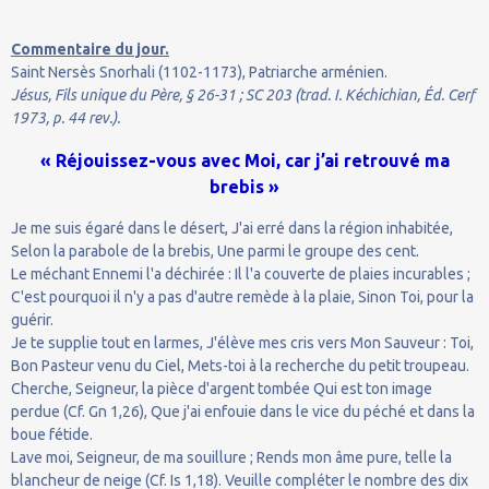
Commentaire du jour.
Saint Nersès Snorhali (1102-1173), Patriarche arménien.
Jésus, Fils unique du Père, § 26-31 ; SC 203 (trad. I. Kéchichian, Éd. Cerf
1973, p. 44 rev.).
« Réjouissez-vous avec Moi, car j’ai retrouvé ma
brebis »
Je me suis égaré dans le désert, J'ai erré dans la région inhabitée,
Selon la parabole de la brebis, Une parmi le groupe des cent.
Le méchant Ennemi l'a déchirée : Il l'a couverte de plaies incurables ;
C'est pourquoi il n'y a pas d'autre remède à la plaie, Sinon Toi, pour la
guérir.
Je te supplie tout en larmes, J'élève mes cris vers Mon Sauveur : Toi,
Bon Pasteur venu du Ciel, Mets-toi à la recherche du petit troupeau.
Cherche, Seigneur, la pièce d'argent tombée Qui est ton image
perdue (Cf. Gn 1,26), Que j'ai enfouie dans le vice du péché et dans la
boue fétide.
Lave moi, Seigneur, de ma souillure ; Rends mon âme pure, telle la
blancheur de neige (Cf. Is 1,18). Veuille compléter le nombre des dix