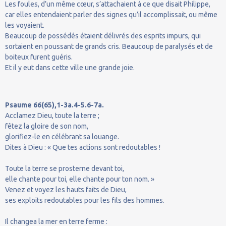
Les foules, d’un même cœur, s’attachaient à ce que disait Philippe,
car elles entendaient parler des signes qu’il accomplissait, ou même
les voyaient.
Beaucoup de possédés étaient délivrés des esprits impurs, qui
sortaient en poussant de grands cris. Beaucoup de paralysés et de
boiteux furent guéris.
Et il y eut dans cette ville une grande joie.
Psaume 66(65),1-3a.4-5.6-7a.
Acclamez Dieu, toute la terre ;
fêtez la gloire de son nom,
glorifiez-le en célébrant sa louange.
Dites à Dieu : « Que tes actions sont redoutables !
Toute la terre se prosterne devant toi,
elle chante pour toi, elle chante pour ton nom. »
Venez et voyez les hauts faits de Dieu,
ses exploits redoutables pour les fils des hommes.
Il changea la mer en terre ferme :