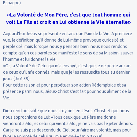
Espagne).
«La Volonté de Mon Père, c'est que tout homme qui
voit Le Fils et croit en Lui obtienne la Vie éternelle»
Aujourd'hui Jésus se présente en tant que Pain de la Vie. A première
vue, la définition qu'il donne de Lui-même provoque curiosité et
perplexité; mais lorsque nous y pensons bien, nous nous rendons
compte qu'en ces paroles se manifeste le sens de sa Mission: sauver
l'homme et lui donner la Vie.
«Or, la Volonté de Celui qui m'a envoyé, c'est que je ne perde aucun
de ceux qu'il m'a donnés, mais que je les ressuscite tous au dernier
jour» (Jn 6,39).
Pour cette raison et pour perpétuer son action Rédemptrice et sa
présence parmi nous, Jésus-Christ s'est fait pour nous aliment de la
Vie.
Dieu rend possible que nous croyions en Jésus-Christ et que nous
nous approchions de Lui: «Tous ceux que Le Père me donne
viendront à Moi; et celui qui vient à Moi, je ne vais pas le jeter dehors.
Car je ne suis pas descendu du Ciel pour faire ma volonté, mais pour
faire la Volonté de celui qui m'a envoyé» (Jn 6,37-38).