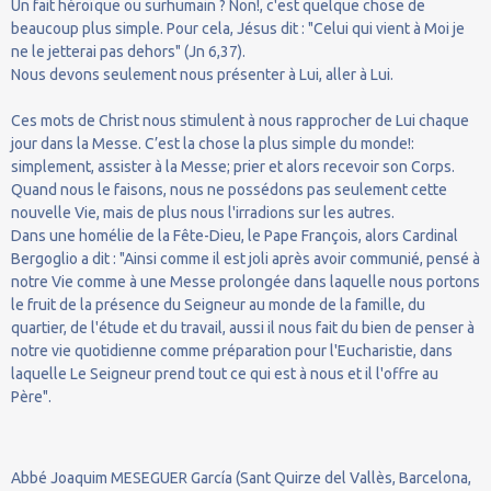
Un fait héroïque ou surhumain ? Non!, c'est quelque chose de
beaucoup plus simple. Pour cela, Jésus dit : "Celui qui vient à Moi je
ne le jetterai pas dehors" (Jn 6,37).
Nous devons seulement nous présenter à Lui, aller à Lui.
Ces mots de Christ nous stimulent à nous rapprocher de Lui chaque
jour dans la Messe. C’est la chose la plus simple du monde!:
simplement, assister à la Messe; prier et alors recevoir son Corps.
Quand nous le faisons, nous ne possédons pas seulement cette
nouvelle Vie, mais de plus nous l'irradions sur les autres.
Dans une homélie de la Fête-Dieu, le Pape François, alors Cardinal
Bergoglio a dit : "Ainsi comme il est joli après avoir communié, pensé à
notre Vie comme à une Messe prolongée dans laquelle nous portons
le fruit de la présence du Seigneur au monde de la famille, du
quartier, de l'étude et du travail, aussi il nous fait du bien de penser à
notre vie quotidienne comme préparation pour l'Eucharistie, dans
laquelle Le Seigneur prend tout ce qui est à nous et il l'offre au
Père".
Abbé Joaquim MESEGUER García (Sant Quirze del Vallès, Barcelona,