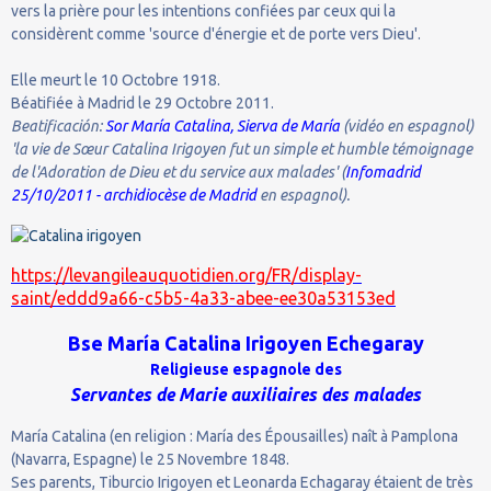
vers la prière pour les intentions confiées par ceux qui la
considèrent comme 'source d'énergie et de porte vers Dieu'.
Elle meurt le 10 Octobre 1918.
Béatifiée à Madrid le 29 Octobre 2011.
Beatificación:
Sor María Catalina, Sierva de María
(vidéo en espagnol)
'la vie de Sœur Catalina Irigoyen fut un simple et humble témoignage
de l'Adoration de Dieu et du service aux malades' (
Infomadrid
25/10/2011 - archidiocèse de Madrid
en espagnol).
https://levangileauquotidien.org/FR/display-
saint/eddd9a66-c5b5-4a33-abee-ee30a53153ed
Bse María Catalina Irigoyen Echegaray
Religieuse espagnole des
Servantes de Marie auxiliaires des malades
María Catalina (en religion : María des Épousailles) naît à Pamplona
(Navarra, Espagne) le 25 Novembre 1848.
Ses parents, Tiburcio Irigoyen et Leonarda Echagaray étaient de très