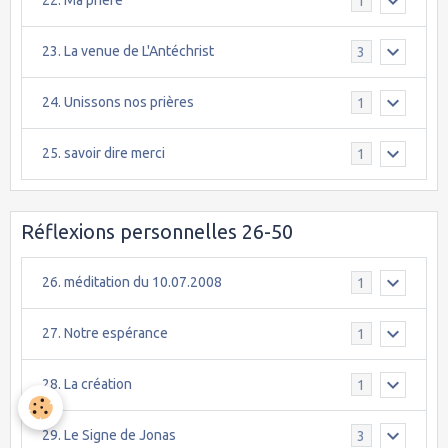
22. Ma prière
1
23. La venue de L'Antéchrist
3
24. Unissons nos prières
1
25. savoir dire merci
1
Réflexions personnelles 26-50
26. méditation du 10.07.2008
1
27. Notre espérance
1
28. La création
1
29. Le Signe de Jonas
3