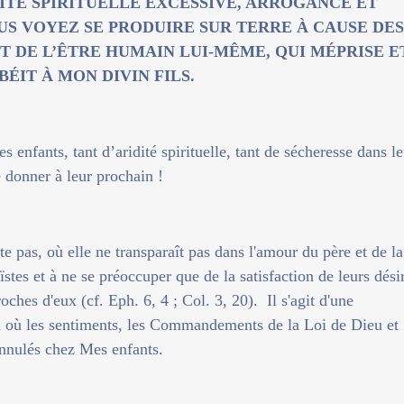
ITÉ SPIRITUELLE EXCESSIVE, ARROGANCE ET
US VOYEZ SE PRODUIRE SUR TERRE À CAUSE DES
DE L’ÊTRE HUMAIN LUI-MÊME, QUI MÉPRISE E
ÉIT À MON DIVIN FILS.
s enfants, tant d’aridité spirituelle, tant de sécheresse dans l
e donner à leur prochain !
ste pas, où elle ne transparaît pas dans l'amour du père et de la
ïstes et à ne se préoccuper que de la satisfaction de leurs dési
ches d'eux (cf. Eph. 6, 4 ; Col. 3, 20). Il s'agit d'une
 où les sentiments, les Commandements de la Loi de Dieu et
annulés chez Mes enfants.