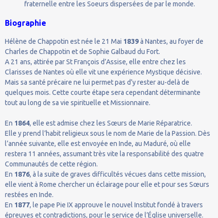
fraternelle entre les Soeurs dispersées de par le monde.
Biographie
Hélène de Chappotin est née le 21 Mai
1839
à Nantes, au foyer de
Charles de Chappotin et de Sophie Galbaud du Fort.
A 21 ans, attirée par St François d’Assise, elle entre chez les
Clarisses de Nantes où elle vit une expérience Mystique décisive.
Mais sa santé précaire ne lui permet pas d’y rester au-delà de
quelques mois. Cette courte étape sera cependant déterminante
tout au long de sa vie spirituelle et Missionnaire.
En
1864
, elle est admise chez les Sœurs de Marie Réparatrice.
Elle y prend l’habit religieux sous le nom de Marie de la Passion. Dès
l’année suivante, elle est envoyée en Inde, au Maduré, où elle
restera 11 années, assumant très vite la responsabilité des quatre
Communautés de cette région.
En
1876
, à la suite de graves difficultés vécues dans cette mission,
elle vient à Rome chercher un éclairage pour elle et pour ses Sœurs
restées en Inde.
En
1877
, le pape Pie IX approuve le nouvel Institut fondé à travers
épreuves et contradictions, pour le service de l’Église universelle.