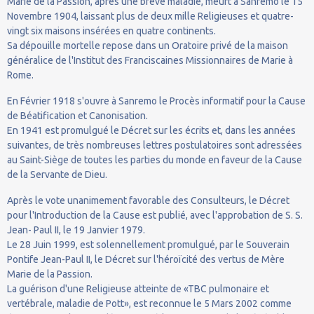
Marie de la Passion, après une brève maladie, meurt à Sanremo le 15
Novembre 1904, laissant plus de deux mille Religieuses et quatre-
vingt six maisons insérées en quatre continents.
Sa dépouille mortelle repose dans un Oratoire privé de la maison
généralice de l'Institut des Franciscaines Missionnaires de Marie à
Rome.
En Février 1918 s'ouvre à Sanremo le Procès informatif pour la Cause
de Béatification et Canonisation.
En 1941 est promulgué le Décret sur les écrits et, dans les années
suivantes, de très nombreuses lettres postulatoires sont adressées
au Saint-Siège de toutes les parties du monde en faveur de la Cause
de la Servante de Dieu.
Après le vote unanimement favorable des Consulteurs, le Décret
pour l'Introduction de la Cause est publié, avec l'approbation de S. S.
Jean- Paul II, le 19 Janvier 1979.
Le 28 Juin 1999, est solennellement promulgué, par le Souverain
Pontife Jean-Paul II, le Décret sur l'héroïcité des vertus de Mère
Marie de la Passion.
La guérison d'une Religieuse atteinte de «TBC pulmonaire et
vertébrale, maladie de Pott», est reconnue le 5 Mars 2002 comme