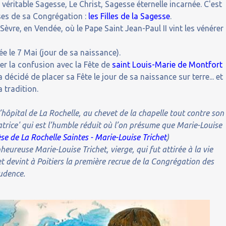
 véritable Sagesse, Le Christ, Sagesse éternelle incarnée. C'est
ses de sa Congrégation :
les Filles de la Sagesse
.
Sèvre, en Vendée, où le Pape Saint Jean-Paul II vint les vénérer
ée le 7 Mai (jour de sa naissance).
iter la confusion avec la Fête de
saint Louis-Marie de Montfort
a décidé de placer sa Fête le jour de sa naissance sur terre... et
a tradition.
 l’hôpital de La Rochelle, au chevet de la chapelle tout contre son
atrice' qui est l’humble réduit où l’on présume que Marie-Louise
se de La Rochelle Saintes - Marie-Louise Trichet
)
heureuse Marie-Louise Trichet, vierge, qui fut attirée à la vie
et devint à Poitiers la première recrue de la Congrégation des
rudence.