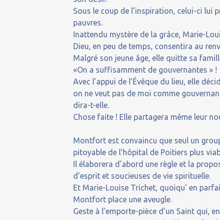
Sous le coup de l’inspiration, celui-ci lui
pauvres.
Inattendu mystère de la grâce, Marie-Loui
Dieu, en peu de temps, consentira au ren
Malgré son jeune âge, elle quitte sa famille
«On a suffisamment de gouvernantes » !
Avec l’appui de l’Évêque du lieu, elle dé
on ne veut pas de moi comme gouvernante
dira-t-elle.
Chose faite ! Elle partagera même leur nou
Montfort est convaincu que seul un grou
pitoyable de l’hôpital de Poitiers plus viab
Il élaborera d’abord une règle et la pro
d’esprit et soucieuses de vie spirituelle.
Et Marie-Louise Trichet, quoiqu' en parfait
Montfort place une aveugle.
Geste à l’emporte-pièce d’un Saint qui, en