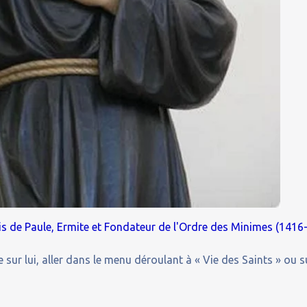
ois de Paule, Ermite et Fondateur de l'Ordre des Minimes (1416
 sur lui, aller dans le menu déroulant à « Vie des Saints » ou s