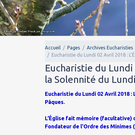
Accueil
Pages
Archives Eucharisties
Eucharistie du Lundi 02 Avril 2018 : L’
Eucharistie du Lundi 
la Solennité du Lund
Eucharistie du Lundi 02 Avril 2018 :
Pâques.
L’Église fait mémoire (facultative) 
Fondateur de l'Ordre des Minimes (