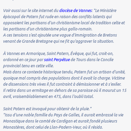
Voir aussi sur le site internet du
diocèse de Vannes
: "Le Ministère
épiscopal de Patern fut rude en raison des conflits latents qui
opposaient les partisans d'un christianisme local de tradition celte et
les partisans d'un christianisme plus gallo-romain.
A ces tensions s'est ajoutée une vague d'immigration de Bretons
venant de Grande Bretagne qui ne fit qu'aggraver la situation.
À Vannes en Armorique, Saint Patern, Évêque, qui fut, croit-on,
ordonné en ce jour par
saint Perpétue
de Tours dans le Concile
provincial tenu en cette ville.
Mais dans ce contexte historique tendu, Patern fut un artisan d'unité,
quoique mal compris des populations dont il avait la charge. Victime
de dissensions très vives il fut contraint à démissionner et à s'exiler.
Il retira dans un ermitage en dehors de sa paroisse où il mourut un 15
avril, vraisemblablement en 475, dans l'oubli total.
Saint Patern est invoqué pour obtenir de la pluie."
"Issu d'une noble famille du Pays de Galles, il aurait embrassé la vie
Monastique dans le comté de Cardigan et aurait fondé plusieurs
Monastères, dont celui de Llan-Padern-Veur, où il résida.