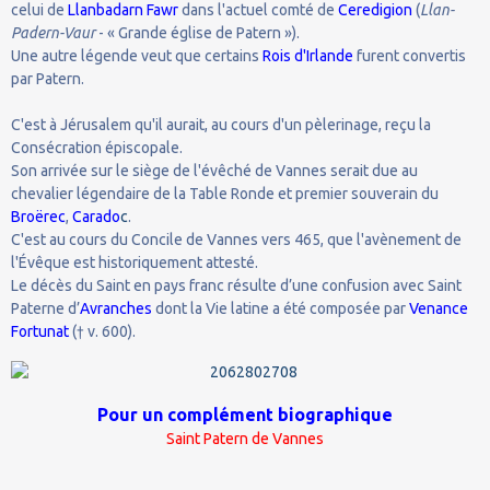
celui de
Llanbadarn Fawr
dans l'actuel comté de
Ceredigion
(
Llan-
Padern-Vaur
- « Grande église de Patern »).
Une autre légende veut que certains
Rois d'Irlande
furent convertis
par Patern.
C'est à Jérusalem qu'il aurait, au cours d'un pèlerinage, reçu la
Consécration épiscopale.
Son arrivée sur le siège de l'évêché de Vannes serait due au
chevalier légendaire de la Table Ronde et premier souverain du
Broërec
,
Carado
c
.
C'est au cours du Concile de Vannes vers 465, que l'avènement de
l'Évêque est historiquement attesté.
Le décès du Saint en pays franc résulte d’une confusion avec Saint
Paterne d’
Avranches
dont la Vie latine a été composée par
Venance
Fortunat
(† v. 600).
Pour un complément biographique
Saint Patern de Vannes