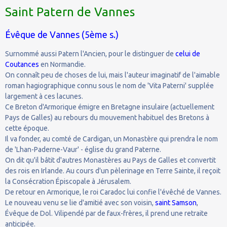
Saint Patern de Vannes
Évêque de Vannes (5ème s.)
Surnommé aussi Patern l'Ancien, pour le distinguer de
celui de
Coutances
en Normandie.
On connaît peu de choses de lui, mais l'auteur imaginatif de l'aimable
roman hagiographique connu sous le nom de 'Vita Paterni' supplée
largement à ces lacunes.
Ce Breton d'Armorique émigre en Bretagne insulaire (actuellement
Pays de Galles) au rebours du mouvement habituel des Bretons à
cette époque.
Il va fonder, au comté de Cardigan, un Monastère qui prendra le nom
de 'Lhan-Paderne-Vaur' - église du grand Paterne.
On dit qu'il bâtit d'autres Monastères au Pays de Galles et convertit
des rois en Irlande. Au cours d'un pèlerinage en Terre Sainte, il reçoit
la Consécration Épiscopale à Jérusalem.
De retour en Armorique, le roi Caradoc lui confie l'évêché de Vannes.
Le nouveau venu se lie d'amitié avec son voisin,
saint Samson
,
Évêque de Dol. Vilipendé par de faux-frères, il prend une retraite
anticipée.