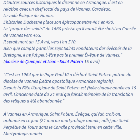
D'autres sources historiques le disent né en Armorique. Il est en
relation avec un chef local du pays de Vannes, Caradeuc.
Le voilà Évêque de Vannes.
L'historien Duchesne place son épiscopat entre 461 et 490.
Le "propre des saints" de 1660 précise qu'il aurait été choisi au Concile
de Vannes vers 465.
Il serait mort un 15 Avril, vers l'an 510.
Bien que compté parmi les sept Saints Fondateurs des évêchés de la
Bretagne, il ne fut peut-être pas le premier Évêque de Vannes."
(
diocèse de Quimper et Léon - Saint Patern
15 avril)
"C'est en 1964 que le Pape Paul VI a déclaré Saint Patern patron du
diocèse de Vannes (Lettre apostolique Armoricae regionis).
Depuis la Fête liturgique de Saint Patern est fixée chaque année au 15
avril. L'ancienne date du 21 Mai qui faisait mémoire de la translation
des reliques a été abandonnée."
À Vannes en Armorique, Saint Patern, Évêque, qui fut, croit-on,
ordonné en ce jour (21 mai au martyrologe romain, ndlr) par Saint
Perpétue de Tours dans le Concile provincial tenu en cette ville.
Martyrologe romain.