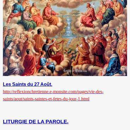
Les Saints du 27 Août.
http://reflexionchretienne.e-monsite.com/pages/vie-des-
saints/aout/saints-saintes-et-fetes-du-jour-1.html
LITURGIE DE LA PAROLE.