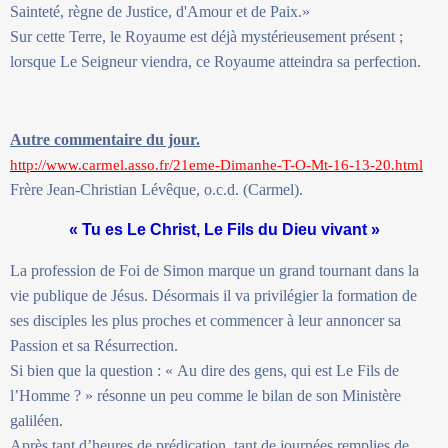
Sainteté, règne de Justice, d'Amour et de Paix.»
Sur cette Terre, le Royaume est déjà mystérieusement présent ;
lorsque Le Seigneur viendra, ce Royaume atteindra sa perfection.
Autre commentaire du jour.
http://www.carmel.asso.fr/21eme-Dimanhe-T-O-Mt-16-13-20.html
Frère Jean-Christian Lévêque, o.c.d. (Carmel).
« Tu es Le Christ, Le Fils du Dieu vivant »
La profession de Foi de Simon marque un grand tournant dans la
vie publique de Jésus. Désormais il va privilégier la formation de
ses disciples les plus proches et commencer à leur annoncer sa
Passion et sa Résurrection.
Si bien que la question : « Au dire des gens, qui est Le Fils de
l’Homme ? » résonne un peu comme le bilan de son Ministère
galiléen.
Après tant d’heures de prédication, tant de journées remplies de