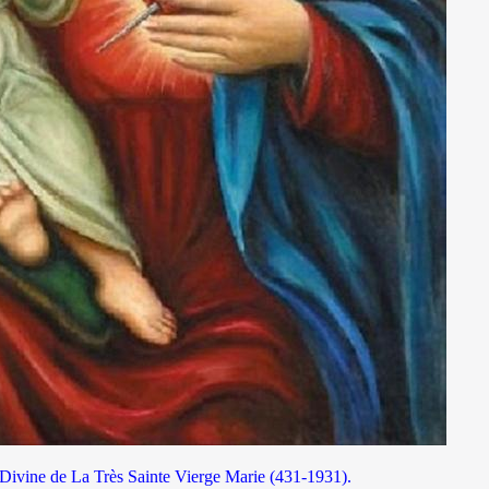
 Divine de La Très Sainte Vierge Marie (431-1931).