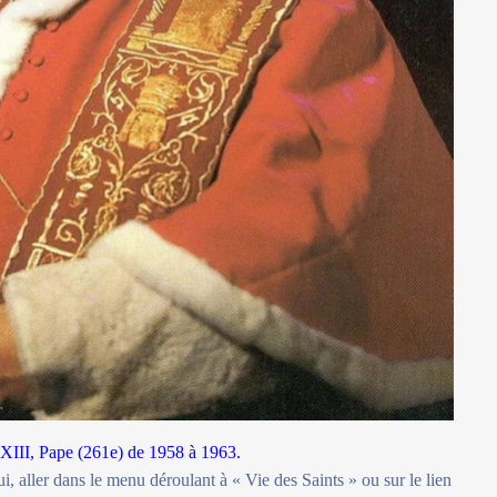
XIII, Pape (261e) de 1958 à 1963.
i, aller dans le menu déroulant à « Vie des Saints » ou sur le lien