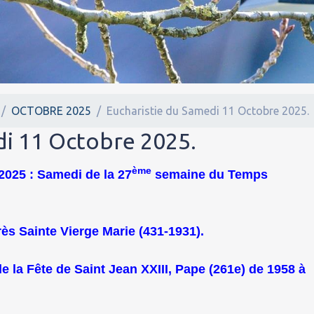
OCTOBRE 2025
Eucharistie du Samedi 11 Octobre 2025.
di 11 Octobre 2025.
ème
2025 : Samedi de la 27
semaine du Temps
rès Sainte Vierge Marie (431-1931).
de la Fête de Saint Jean XXIII, Pape (261e) de 1958 à