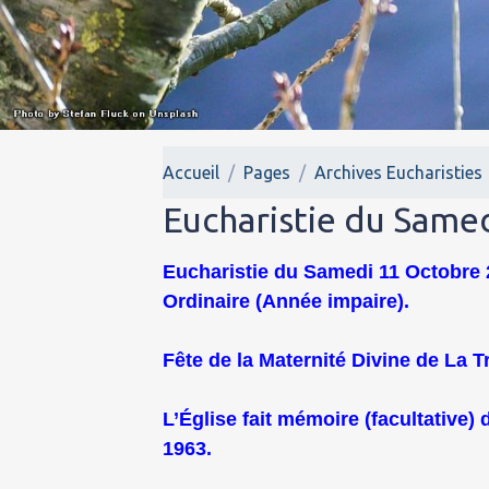
Accueil
Pages
Archives Eucharisties
Eucharistie du Same
Eucharistie du Samedi 11 Octobre 
Ordinaire (Année impaire).
Fête de la Maternité Divine de La T
L’Église fait mémoire (facultative) 
1963.