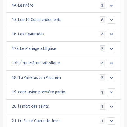
14. La Prière
3
15. Les 10 Commandements
6
16. Les Béatitudes
4
17a. Le Mariage à L'Eglise
2
17b. Être Prêtre Catholique
4
18. Tu Aimeras ton Prochain
2
19. conclusion première partie
1
20. la mort des saints
1
21. Le Sacré Coeur de Jésus
1