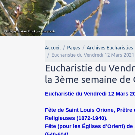
Accueil
Pages
Archives Eucharisties
Eucharistie du Vendredi 12 Mars 2021
Eucharistie du Vend
la 3ème semaine de
Eucharistie du Vendredi 12 Mars 20
Fête de Saint Louis Orione, Prêtr
Religieuses (1872-1940).
Fête (pour les Églises d’Orient) de
(540-604).