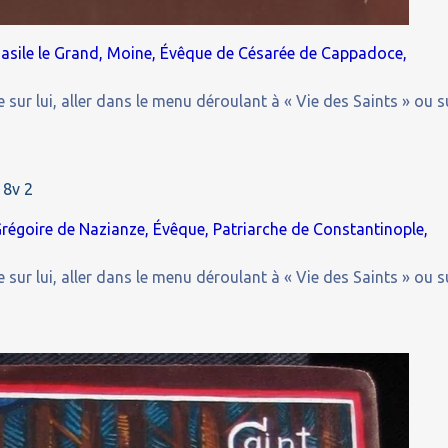
 Basile le Grand, Moine, Évêque de Césarée de Cappadoce,
 sur lui, aller dans le menu déroulant à « Vie des Saints » ou s
Grégoire de Nazianze, Évêque, Patriarche de Constantinople,
 sur lui, aller dans le menu déroulant à « Vie des Saints » ou s