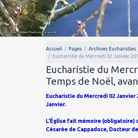
Accueil
Pages
Archives Eucharisties
Eucharistie du Mercredi 02 Janvier 201
Eucharistie du Mercr
Temps de Noël, avant 
Eucharistie du Mercredi 02 Janvier 
Janvier.
L’Église fait mémoire (obligatoire)
Césarée de Cappadoce, Docteur de l