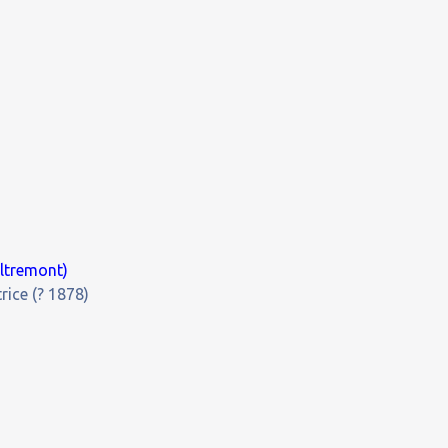
ultremont)
rice (? 1878)