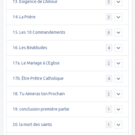
13. Exigence de L'Amour
3
14. La Prière
3
15. Les 10 Commandements
6
16. Les Béatitudes
4
17a. Le Mariage à L'Eglise
2
17b. Être Prêtre Catholique
4
18. Tu Aimeras ton Prochain
2
19. conclusion première partie
1
20. la mort des saints
1