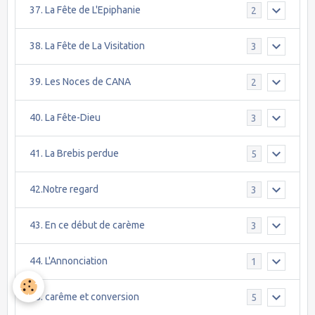
37. La Fête de L'Epiphanie
2
38. La Fête de La Visitation
3
39. Les Noces de CANA
2
40. La Fête-Dieu
3
41. La Brebis perdue
5
42.Notre regard
3
43. En ce début de carème
3
44. L'Annonciation
1
45. carême et conversion
5