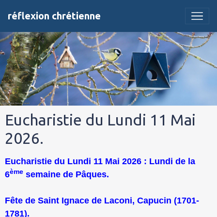
réflexion chrétienne
Eucharistie du Lundi 11 Mai
2026.
Eucharistie du Lundi 11 Mai 2026 : Lundi de la
ème
6
semaine de Pâques.
Fête de Saint Ignace de Laconi, Capucin (1701-
1781).