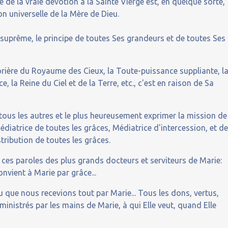
 de la vraie dévotion à la Sainte Vierge est, en quelque sorte,
on universelle de la Mère de Dieu.
e suprême, le principe de toutes Ses grandeurs et de toutes Ses
résorière du Royaume des Cieux, la Toute-puissance suppliante, l
, la Reine du Ciel et de la Terre, etc., c'est en raison de Sa
 tous les autres et le plus heureusement exprimer la mission de
Médiatrice de toutes les grâces, Médiatrice d'intercession, et d
tribution de toutes les grâces.
t ces paroles des plus grands docteurs et serviteurs de Marie:
nvient à Marie par grâce...
lu que nous recevions tout par Marie... Tous les dons, vertus,
inistrés par les mains de Marie, à qui Elle veut, quand Elle