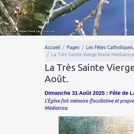
Accueil
Pages
Les Fêtes Catholiques
La Très Sainte Vierge Marie Médiatrice.
La Très Sainte Vierg
Août.
Dimanche 31 Août 2025 : Fête de La
L’Église fait mémoire (facultative et propr
Médiatrice.