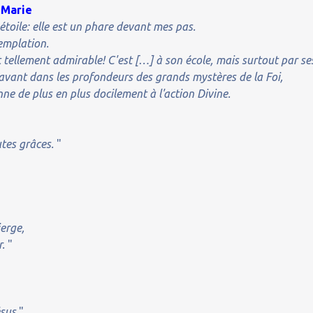
 Marie
toile: elle est un phare devant mes pas.
emplation.
et tellement admirable! C'est […] à son école, mais surtout par se
i avant dans les profondeurs des grands mystères de la Foi,
ne de plus en plus docilement à l'action Divine.
utes grâces.
"
erge,
r.
"
ésus.
"