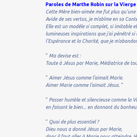
Paroles de Marthe Robin sur la Vierge
Cette Mère bien-aimée me fut plus qu'une é
Avide de ses vertus, je m'abîme en sa Cont
Elle est un modèle si complet, si imitable 
lumineuses inspirations que j'ai pénétré s
l'Espérance et la Charité, que je m'abandon
"
Ma devise est :
Toute à Jésus par Marie, Médiatrice de to
"
Aimer Jésus comme l’aimait Marie.
Aimer Marie comme l’aimait Jésus.
"
"
Passer humble et silencieuse comme la Vi
en faisant le bien... en donnant du bonheu
"
Quoi de plus essentiel ?
Dieu nous a donné Jésus par Marie,
donc il faut aller à Marie pour atteindre J