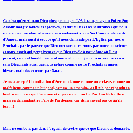
Ce n’est qu’en Aimant Dieu plus que tout, en L’Adorant, en ayant Foi en Son
Amour malgré toutes les épreuves, les difficultés et les souffrances qui nous
surviennent, en étant obéissant non seulement à tous Ses Commandements
d’Amour mais aussi à tout ce qu’Il nous demande par L’Eglise, par notre
Prochain, par le pauvre que Dieu met sur notre route, par notre conscience
et notre esprit qui perçoivent ce que Dieu révèle à notre âme où Il est
présent, en étant humble sachant non seulement que nous ne sommes rien
sans Dieu, mais aussi que nous même comme notre Prochain sommes
blessés, malades et tentés par Satan.
Jésus a accepté l’humiliation d’être condamné comme un esclave, comme un
malfaiteur, comme un brigand, comme un assassin…et Il n’a pas répondu en
foudroyant ceux qui l’accusaient injustement, Lui Le Pur, Lui Notre Dieu…
mais en demandant au Père de Pardonner, car ils ne savent pas ce qu’ils
font !!!
Mais ne tombons pas dans l’orgueil de croire que ce que Dieu nous demande,