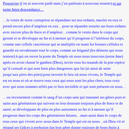
Purgatoire
(j’en ai souvent parlé mais j’en parlerais à nouveau ensuite)
et sur
notre futur descendance…
…le venin de notre corruption se répandant sur nos enfants, macère en eux et
prend encore plus d’ampleur en eux…pour se répandre ensuite sur leurs enfants
avec encore plus de force et d’ampleur…comme le venin dans le corps qui
grossit et se développe au fur et à mesure qu’il progresse à l’intérieur du corps,
comme une cellule cancéreuse qui se multiplie en tuant les bonnes cellules et
grandit en envahissant tout le corps, comme un brigand (les démons qui nous
tentent) à qui on ouvre la porte du Temple où nous nous trouvons (notre âme)
après en avoir chassé le gardien (Dieu), invite tous les truands de la pire espèce
qu’il connaît et qui sont bien plus dangereux que lui (et ainsi de suite
jusqu’aux pires des pires) pour investir le lieu où nous vivons, le Temple qui
est en nous et où se trouve tous ceux qui nous sont les plus chers, tous ceux
avec qui nous sommes reliés par ce lien invisible et qui sont présents en nous…
…ou inversement comme le sang d’un corps sain qui transmet ses gênes purs et
sains aux générations qui suivent en leur donnant toujours plus de force et de
santé, se développant de plus en plus sainement au fur et à mesure qu’il
progresse dans les corps des générations futures…mais aussi dans le corps de
tous ceux qui vivent avec nous dans le Temple qui est en nous…où Dieu vit et
répand ses Grâces à profusion (un bon arbre donne toujours de bons fruits à