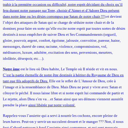
trahir à la première occasion ou difficulté, notre esprit décidant du choix qu’il
fera durant notre passage sur Terre, choisir d’Aimer et d’Adorer Dieu présent
dans notre âme ou les désirs corrompus par Satan de notre chair !!!)
et devient
l’objet des attaques de Satan qui se charge de séduire notre chair et de la
dominer, pour faire en sorte qu’elle excite notre esprit par toutes sortes de désirs
destinés à nous empêcher de suivre Dieu et Ses Commandements (orgueil,
gloire, pouvoir, argent, confort, égoïsme, jalousie, convoitise, paresse, haine,
mensonges, dureté de cœur, racisme, violence, compromissions, vol,
médisances, luxure, adultère, excitation des sens, perversions, meurtres,
idolâtrie, désespoir, etc…).
Notre âme
est le lieu où Dieu habite, Le Temple où Il réside et vit en nous.
C’est la partie éternelle de notre être destinée à hériter du Royaume de Dieu en
tant que fils adoptifs de Dieu.
Elle est le reflet de L’Amour de Dieu, crée à
l’image et à la ressemblance de Dieu. Mais Dieu ne peut y vivre avec Satan et
côtoyer le péché. Il nous laisse libre et si notre esprit lui commande de partir et
Le rejette, alors Dieu s’en va…et Satan ainsi que ses démons viennent aussitôt
prendre la place
ainsi libérée par notre volonté.
Rappelez-vous l’assiette qui a servi à nourrir les cochons, encore pleine de
leurs baves. Peut-on y servir un succulent dessert et le manger ??? Non, il nous
faut d’abord nettoyer à fond l’assiette ainsi corrompue, et qui sent mauvais…