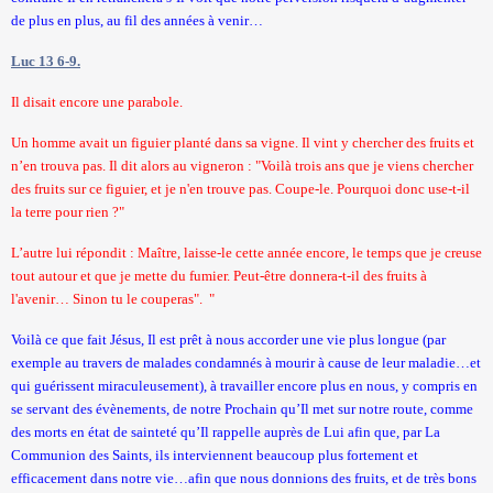
de plus en plus, au fil des années à venir…
Luc 13 6-9.
Il disait encore une parabole.
Un homme avait un figuier planté dans sa vigne. Il vint y chercher des fruits et
n’en trouva pas. Il dit alors au vigneron : "Voilà trois ans que je viens chercher
des fruits sur ce figuier, et je n'en trouve pas. Coupe-le. Pourquoi donc use-t-il
la terre pour rien ?"
L’autre lui répondit : Maître, laisse-le cette année encore, le temps que je creuse
tout autour et que je mette du fumier. Peut-être donnera-t-il des fruits à
l'avenir… Sinon tu le couperas".
"
Voilà ce que fait Jésus, Il est prêt à nous accorder une vie plus longue (par
exemple au travers de malades condamnés à mourir à cause de leur maladie…et
qui guérissent miraculeusement), à travailler encore plus en nous, y compris en
se servant des évènements, de notre Prochain qu’Il met sur notre route, comme
des morts en état de sainteté qu’Il rappelle auprès de Lui afin que, par La
Communion des Saints, ils interviennent beaucoup plus fortement et
efficacement dans notre vie…afin que nous donnions des fruits, et de très bons