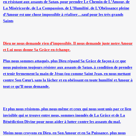
en résistant aux assauts de Satan, pour prendre Le Chemin de L’Amour, de
La Miséricorde, de La Compassion, de L’Humilité, de L’Obéissance pleine
d’Amour est une chose impossible à réaliser…sauf pour les très grands
Saints
Dieu ne nous demande rien d’impossible. Il nous demande juste notre Amour
et Lui nous donne Sa Grâce en échange.
Plus nous sommes attaqués, plus Dieu répand Sa Grâce de façon à ce que
nous puissions toujours résister aux assauts de Satan, à condition de prendre
et tenir fermement la main de Jésus (ou comme Saint Jean, en nous mettant
contre Son Cœur), sans la lâcher et en obéissant en toute humilité et Amour à
tout ce qu’Il nous demande.
Et plus nous résistons, plus nous-même et ceux qui nous sont unis par ce lien
invisible qui se trouve entre nous, sommes inondés de La Grâce et de
La
Bénédiction Divine
pour nous aider à lutter contre les assauts du mal.
Moins nous croyons en Dieu, en Son Amour et en Sa Puissance, plus nous