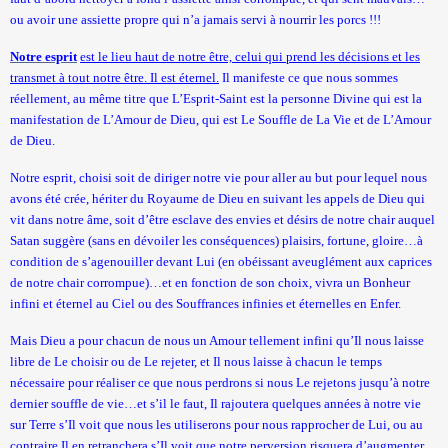
ou avoir une assiette propre qui n’a jamais servi à nourrir les porcs !!!
Notre esprit
est le lieu haut de notre être, celui qui prend les décisions et les
transmet à tout notre être. Il est éternel.
Il manifeste ce que nous sommes
réellement, au même titre que L’Esprit-Saint est
la personne Divine
qui est la
manifestation de L’Amour de Dieu, qui est Le Souffle de La Vie et de L’Amour
de Dieu.
Notre esprit, choisi soit de diriger notre vie pour aller au but pour lequel nous
avons été crée, hériter du Royaume de Dieu en suivant les appels de Dieu qui
vit dans notre âme, soit d’être esclave des envies et désirs de notre chair auquel
Satan suggère (sans en dévoiler les conséquences) plaisirs, fortune, gloire…à
condition de s’agenouiller devant Lui (en obéissant aveuglément aux caprices
de notre chair corrompue)…et en fonction de son choix, vivra un Bonheur
infini et éternel au Ciel ou des Souffrances infinies et éternelles en Enfer.
Mais Dieu a pour chacun de nous un Amour tellement infini qu’Il nous laisse
libre de Le choisir ou de Le rejeter, et Il nous laisse à chacun le temps
nécessaire pour réaliser ce que nous perdrons si nous Le rejetons jusqu’à notre
dernier souffle de vie…et s’il le faut, Il rajoutera quelques années à notre vie
sur Terre s’Il voit que nous les utiliserons pour nous rapprocher de Lui, ou au
contraire Il en retranchera s’Il voit que notre perversion risquera d’augmenter