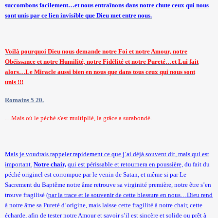
succombons facilement…et nous entraînons dans notre chute ceux qui nous
sont unis par ce lien invisible que Dieu met entre nous.
Voilà pourquoi Dieu nous demande notre Foi et notre Amour, notre
Obéissance et notre Humilité, notre Fidélité et notre Pureté…et Lui fait
alors…Le Miracle aussi bien en nous que dans tous ceux qui nous sont
unis !!!
Romains 5 20.
…Mais où le péché s'est multiplié, la grâce a surabondé.
Mais je voudrais rappeler rapidement ce que j’ai déjà souvent dit, mais qui est
important.
Notre chair,
qui est périssable et retournera en poussière,
du fait du
péché originel est corrompue par le venin de Satan, et même si par Le
Sacrement du Baptême notre âme retrouve sa virginité première, notre être s’en
trouve fragilisé
(par la trace et le souvenir de cette blessure en nous…Dieu rend
à notre âme sa Pureté d’origine, mais laisse cette fragilité à notre chair, cette
écharde, afin de tester notre Amour et savoir s’il est sincère et solide ou prêt à