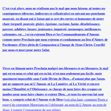
C’est vrai alors, nous ne réalisons pas le mal que nous faisons, ni toutes ses
conséquences (directes, indirectes et collatérales) en suivant nos penchants
mauvais, en disant oui à Satan qui se sert des envies et fantasmes de notre
chair (orgueil, pouvoir, gloire, égoïsme, racisme, haine, désobéissance,
paresse, adultère, luxure, jouissance, impureté, mensonges, médisances,
calomnies, etc…) et en rejetant Dieu et Ses Commandements d’Amour,
comme notre Prochain que nous rejetons et condamnons au lieu d’Aimer, de
Pardonner, d’être plein de Compassion à l’image de Jésus-Christ, Crucifié
par nous et mort pour notre Salut.
Vivre en Aimant notre Prochain malgré nos blessures et ses blessures, le mal
qui est en nous et celui qui est en lui, n’est non seulement pas facile, mais
quasiment impossible sans l’aide Divine de Dieu…d’autant plus que Satan,
qui ne supporte pas ni L’Amour, ni La Lumière, ni La Vérité et encore
moins l’Humilité et l’Obéissance, se charge de nous faire des croques en
jambes pour nous faire chuter et rejeter Dieu…et tous les moyens lui sont
bons, y compris celui de l’Amour et de Dieu
(voir plus haut, comment Pierre a
essayé de corrompre Margziam en l’obligeant, au nom de L’Amour, au nom de
Jésus, à rompre l’engagement de son jeûne).