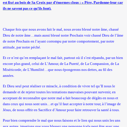
est fixé au bois de Sa Croix par d’énormes clous : « Père, Pardonne-leur car
ils ne savent pas ce qu’ils font).
Chaque fois que nous avons fait le mal, nous avons blessé notre âme, chassé
Dieu de notre âme…mais aussi blessé notre Prochain voir chassé Dieu de l’âme
de notre Prochain en l’ayant corrompu par notre comportement, par notre
attitude, par notre péché.
Et ce n’est qu’en remplaçant le mal fait, partout où il s’est répandu, par un bien
encore plus grand, celui de L’Amour, de La Pureté, de La Compassion, de La
Miséricorde, de L’Humilité…que nous épongerons nos dettes, au fil des
années.
Et Dieu seul peut réaliser ce miracle, à condition de vivre tel qu’Il nous le
demande et de rejeter toutes les tentations mauvaises pouvant survenir, en
acceptant de reconnaître que notre mal a fait beaucoup de dégâts en nous et
dans ceux qui nous sont unis…et qu’il faut accepter à notre tour, à l’image de
Jésus, de nous offrir en Sacrifice d’Amour pour faire retrouver la santé à tous.
Pour bien comprendre le mal que nous faisons et le lien qui nous unis les uns
aux autres, imagions que vous blessez une personne (cela peut être avec une