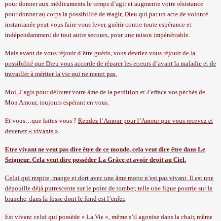
pour donner aux médicaments le temps d’agir et augmente votre résistance
pour donner au corps la possibilité de réagir, Dieu qui par un acte de volonté
instantanée peut vous faire vous lever, guérir contre toute espérance et
indépendamment de tout autre secours, pour une raison impénétrable.
Mais avant de vous réjouir d’être guéris, vous devriez vous réjouir de la
possibilité que Dieu vous accorde de réparer les erreurs d’avant la maladie et de
travailler à mériter la vie qui ne meurt pas.
Moi, J’agis pour délivrer votre âme de la perdition et J’efface vos péchés de
Mon Amour, toujours espérant en vous.
Et vous…que faites-vous ?
Rendez l’Amour pour l’Amour que vous recevez et
devenez « vivants ».
Etre vivant ne veut pas dire être de ce monde, cela veut dire être dans Le
Seigneur. Cela veut dire posséder La Grâce et avoir droit au Ciel.
Celui qui respire, mange et dort avec une âme morte n’est pas vivant. Il est une
dépouille déjà putrescente sur le point de tomber, telle une figue pourrie sur la
branche, dans la fosse dont le fond est l’enfer.
Est vivant celui qui possède « La Vie », même s’il agonise dans la chair, même