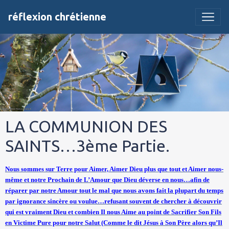
réflexion chrétienne
LA COMMUNION DES
SAINTS…3ème Partie.
Nous sommes sur Terre pour Aimer, Aimer Dieu plus que tout et Aimer nous-
même et notre Prochain de L’Amour que Dieu déverse en nous…afin de
réparer par notre Amour tout le mal que nous avons fait la plupart du temps
par ignorance sincère ou voulue…refusant souvent de chercher à découvrir
qui est vraiment Dieu et combien Il nous Aime au point de Sacrifier Son Fils
en Victime Pure pour notre Salut (Comme le dit Jésus à Son Père alors qu’Il