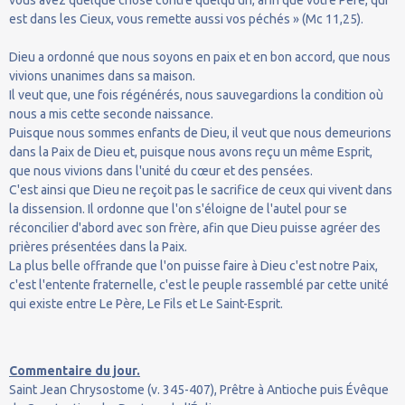
vous avez quelque chose contre quelqu'un, afin que votre Père, qui
est dans les Cieux, vous remette aussi vos péchés » (Mc 11,25).
Dieu a ordonné que nous soyons en paix et en bon accord, que nous
vivions unanimes dans sa maison.
Il veut que, une fois régénérés, nous sauvegardions la condition où
nous a mis cette seconde naissance.
Puisque nous sommes enfants de Dieu, il veut que nous demeurions
dans la Paix de Dieu et, puisque nous avons reçu un même Esprit,
que nous vivions dans l'unité du cœur et des pensées.
C'est ainsi que Dieu ne reçoit pas le sacrifice de ceux qui vivent dans
la dissension. Il ordonne que l'on s'éloigne de l'autel pour se
réconcilier d'abord avec son frère, afin que Dieu puisse agréer des
prières présentées dans la Paix.
La plus belle offrande que l'on puisse faire à Dieu c'est notre Paix,
c'est l'entente fraternelle, c'est le peuple rassemblé par cette unité
qui existe entre Le Père, Le Fils et Le Saint-Esprit.
Commentaire du jour.
Saint Jean Chrysostome (v. 345-407), Prêtre à Antioche puis Évêque