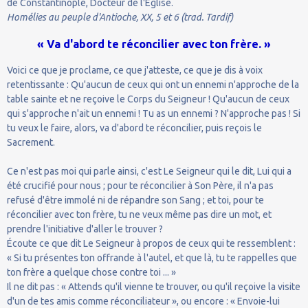
de Constantinople, Docteur de l'Église.
Homélies au peuple d'Antioche, XX, 5 et 6 (trad. Tardif)
« Va d'abord te réconcilier avec ton frère. »
Voici ce que je proclame, ce que j'atteste, ce que je dis à voix
retentissante : Qu'aucun de ceux qui ont un ennemi n'approche de la
table sainte et ne reçoive le Corps du Seigneur ! Qu'aucun de ceux
qui s'approche n'ait un ennemi ! Tu as un ennemi ? N'approche pas ! Si
tu veux le faire, alors, va d'abord te réconcilier, puis reçois le
Sacrement.
Ce n'est pas moi qui parle ainsi, c'est Le Seigneur qui le dit, Lui qui a
été crucifié pour nous ; pour te réconcilier à Son Père, il n'a pas
refusé d'être immolé ni de répandre son Sang ; et toi, pour te
réconcilier avec ton frère, tu ne veux même pas dire un mot, et
prendre l'initiative d'aller le trouver ?
Écoute ce que dit Le Seigneur à propos de ceux qui te ressemblent :
« Si tu présentes ton offrande à l'autel, et que là, tu te rappelles que
ton frère a quelque chose contre toi ... »
Il ne dit pas : « Attends qu'il vienne te trouver, ou qu'il reçoive la visite
d'un de tes amis comme réconciliateur », ou encore : « Envoie-lui