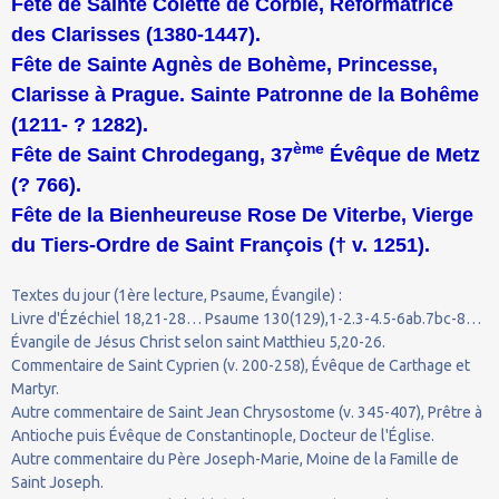
Fête de Sainte Colette de Corbie, Réformatrice
des Clarisses (1380-1447).
Fête de Sainte Agnès de Bohème, Princesse,
Clarisse à Prague. Sainte Patronne de la Bohême
(1211- ? 1282).
ème
Fête de Saint Chrodegang, 37
Évêque de Metz
(? 766).
Fête de la Bienheureuse Rose De Viterbe, Vierge
du Tiers-Ordre de Saint François († v. 1251).
Textes du jour (1ère lecture, Psaume, Évangile) :
Livre d'Ézéchiel 18,21-28… Psaume 130(129),1-2.3-4.5-6ab.7bc-8…
Évangile de Jésus Christ selon saint Matthieu 5,20-26.
Commentaire de Saint Cyprien (v. 200-258), Évêque de Carthage et
Martyr.
Autre commentaire de Saint Jean Chrysostome (v. 345-407), Prêtre à
Antioche puis Évêque de Constantinople, Docteur de l'Église.
Autre commentaire du Père Joseph-Marie, Moine de la Famille de
Saint Joseph.