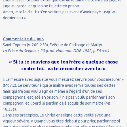
chemin avec lui, pour éviter que ton adversaire ne te livre au juge, le
juge au garde, et qu’on ne te jette en prison.
Amen, je te le dis : tu n’en sortiras pas avant d’avoir payé jusqu’au
dernier sou.»
Commentaire du jour.
Saint Cyprien (v. 200-258), Évêque de Carthage et Martyr.
La Prière du Seigneur, 23 (trad. Hamman DDB 1982, p.56 rev.)
« Si tu te souviens que ton frère a quelque chose
contre toi... va te réconcilier avec lui »
« La mesure avec laquelle vous mesurez servira pour vous mesurer »
(Mt 7,2). Le serviteur à qui le maître avait remis toutes ses dettes
mais qui n'a pas voulu agir de même à l'égard d'un de ses
compagnons, est jeté en prison. Il n'a pas voulu pardonner à son
compagnon, et il perd le pardon déjà acquis de son maître (Mt
18,23s).
Dans ses préceptes, Le Christ enseigne cette vérité avec une
vigueur sévère. « Quand vous êtes debout pour prier, pardonnez si