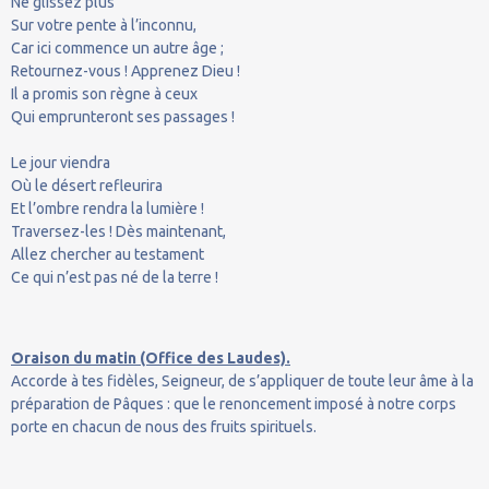
Ne glissez plus
Sur votre pente à l’inconnu,
Car ici commence un autre âge ;
Retournez-vous ! Apprenez Dieu !
Il a promis son règne à ceux
Qui emprunteront ses passages !
Le jour viendra
Où le désert refleurira
Et l’ombre rendra la lumière !
Traversez-les ! Dès maintenant,
Allez chercher au testament
Ce qui n’est pas né de la terre !
Oraison du matin (Office des Laudes).
Accorde à tes fidèles, Seigneur, de s’appliquer de toute leur âme à la
préparation de Pâques : que le renoncement imposé à notre corps
porte en chacun de nous des fruits spirituels.