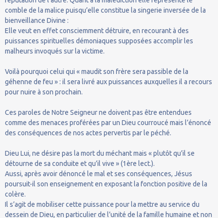
réputation de l’autre. Quant à la malédiction elle représente le
comble de la malice puisqu’elle constitue la singerie inversée de la
bienveillance Divine :
Elle veut en effet consciemment détruire, en recourant à des
puissances spirituelles démoniaques supposées accomplir les
malheurs invoqués sur la victime.
Voilà pourquoi celui qui « maudit son frère sera passible de la
géhenne de feu » : il sera livré aux puissances auxquelles il a recours
pour nuire à son prochain.
Ces paroles de Notre Seigneur ne doivent pas être entendues
comme des menaces proférées par un Dieu courroucé mais l’énoncé
des conséquences de nos actes pervertis par le péché.
Dieu Lui, ne désire pas la mort du méchant mais « plutôt qu’il se
détourne de sa conduite et qu’il vive » (1ère lect.).
Aussi, après avoir dénoncé le mal et ses conséquences, Jésus
poursuit-il son enseignement en exposant la fonction positive de la
colère.
Il s’agit de mobiliser cette puissance pour la mettre au service du
dessein de Dieu, en particulier de l’unité de la famille humaine et non