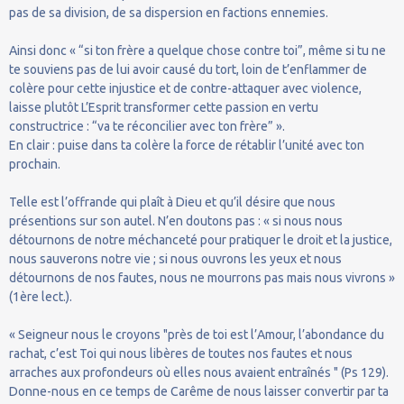
pas de sa division, de sa dispersion en factions ennemies.
Ainsi donc « “si ton frère a quelque chose contre toi”, même si tu ne
te souviens pas de lui avoir causé du tort, loin de t’enflammer de
colère pour cette injustice et de contre-attaquer avec violence,
laisse plutôt L’Esprit transformer cette passion en vertu
constructrice : “va te réconcilier avec ton frère” ».
En clair : puise dans ta colère la force de rétablir l’unité avec ton
prochain.
Telle est l’offrande qui plaît à Dieu et qu’il désire que nous
présentions sur son autel. N’en doutons pas : « si nous nous
détournons de notre méchanceté pour pratiquer le droit et la justice,
nous sauverons notre vie ; si nous ouvrons les yeux et nous
détournons de nos fautes, nous ne mourrons pas mais nous vivrons »
(1ère lect.).
« Seigneur nous le croyons "près de toi est l’Amour, l’abondance du
rachat, c’est Toi qui nous libères de toutes nos fautes et nous
arraches aux profondeurs où elles nous avaient entraînés " (Ps 129).
Donne-nous en ce temps de Carême de nous laisser convertir par ta