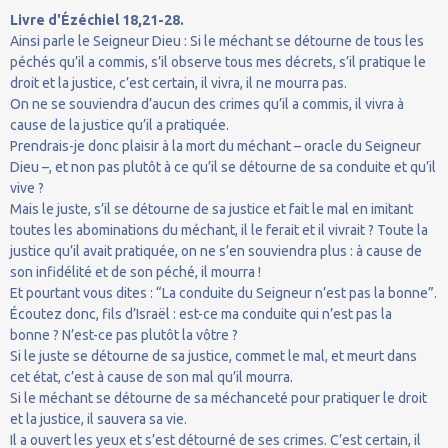
Livre d'Ézéchiel 18,21-28.
Ainsi parle le Seigneur Dieu : Si le méchant se détourne de tous les
péchés qu’il a commis, s’il observe tous mes décrets, s’il pratique le
droit et la justice, c’est certain, il vivra, il ne mourra pas.
On ne se souviendra d’aucun des crimes qu’il a commis, il vivra à
cause de la justice qu’il a pratiquée.
Prendrais-je donc plaisir à la mort du méchant – oracle du Seigneur
Dieu –, et non pas plutôt à ce qu’il se détourne de sa conduite et qu’il
vive ?
Mais le juste, s’il se détourne de sa justice et fait le mal en imitant
toutes les abominations du méchant, il le ferait et il vivrait ? Toute la
justice qu’il avait pratiquée, on ne s’en souviendra plus : à cause de
son infidélité et de son péché, il mourra !
Et pourtant vous dites : “La conduite du Seigneur n’est pas la bonne”.
Écoutez donc, fils d’Israël : est-ce ma conduite qui n’est pas la
bonne ? N’est-ce pas plutôt la vôtre ?
Si le juste se détourne de sa justice, commet le mal, et meurt dans
cet état, c’est à cause de son mal qu’il mourra.
Si le méchant se détourne de sa méchanceté pour pratiquer le droit
et la justice, il sauvera sa vie.
Il a ouvert les yeux et s’est détourné de ses crimes. C’est certain, il